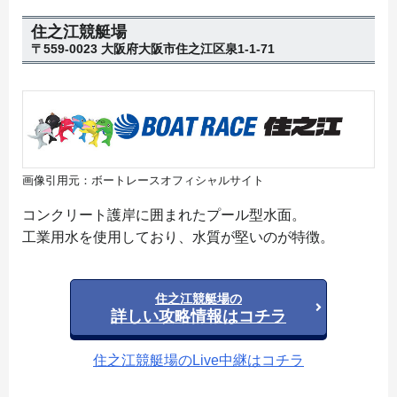
住之江競艇場
〒559-0023 大阪府大阪市住之江区泉1-1-71
画像引用元：ボートレースオフィシャルサイト
コンクリート護岸に囲まれたプール型水面。
工業用水を使用しており、水質が堅いのが特徴。
住之江競艇場の
詳しい攻略情報はコチラ
住之江競艇場のLive中継はコチラ