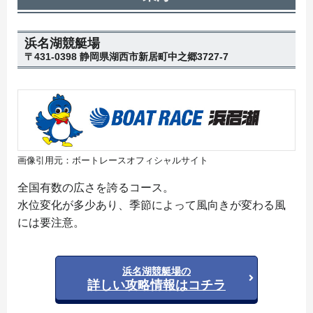
浜名湖競艇場
〒431-0398 静岡県湖西市新居町中之郷3727-7
画像引用元：ボートレースオフィシャルサイト
全国有数の広さを誇るコース。
水位変化が多少あり、季節によって風向きが変わる風
には要注意。
浜名湖競艇場の
詳しい攻略情報はコチラ