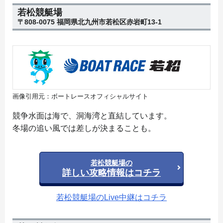
若松競艇場
〒808-0075 福岡県北九州市若松区赤岩町13-1
画像引用元：ボートレースオフィシャルサイト
競争水面は海で、洞海湾と直結しています。
冬場の追い風では差しが決まることも。
若松競艇場の
詳しい攻略情報はコチラ
若松競艇場のLive中継はコチラ