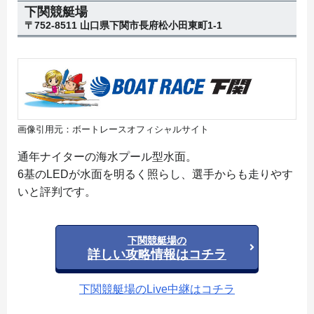
下関競艇場
〒752-8511 山口県下関市長府松小田東町1-1
画像引用元：ボートレースオフィシャルサイト
通年ナイターの海水プール型水面。
6基のLEDが水面を明るく照らし、選手からも走りやす
いと評判です。
下関競艇場の
詳しい攻略情報はコチラ
下関競艇場のLive中継はコチラ