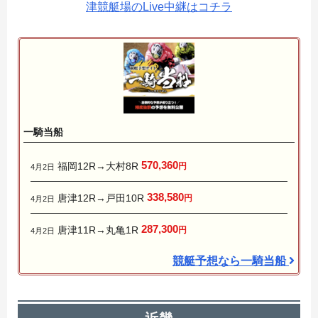
津競艇場のLive中継はコチラ
一騎当船
570,360
福岡12R→大村8R
円
4月2日
338,580
唐津12R→戸田10R
円
4月2日
287,300
唐津11R→丸亀1R
円
4月2日
競艇予想なら一騎当船