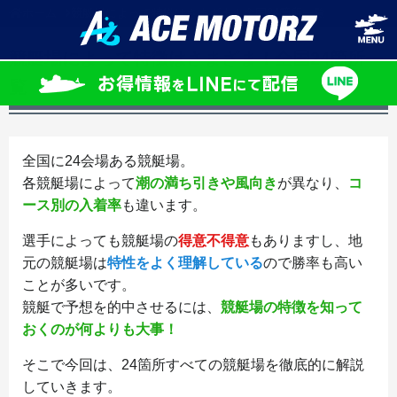
ホーム
競艇場によって特徴はさまざま！全国24箇所一覧
競艇場によって特徴はさまざま！全国24箇所一
覧
全国に24会場ある競艇場。
各競艇場によって
潮の満ち引きや風向き
が異なり、
コ
ース別の入着率
も違います。
選手によっても競艇場の
得意不得意
もありますし、地
元の競艇場は
特性をよく理解している
ので勝率も高い
ことが多いです。
競艇で予想を的中させるには、
競艇場の特徴を知って
おくのが何よりも大事！
そこで今回は、24箇所すべての競艇場を徹底的に解説
していきます。