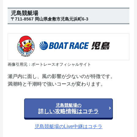
児島競艇場
〒711-8567 岡山県倉敷市児島元浜町6-3
画像引用元：ボートレースオフィシャルサイト
瀬戸内に面し、風の影響が少ないのが特徴です。
満潮時と干潮時で強いコースが変わります。
児島競艇場の
詳しい攻略情報はコチラ
児島競艇場のLive中継はコチラ