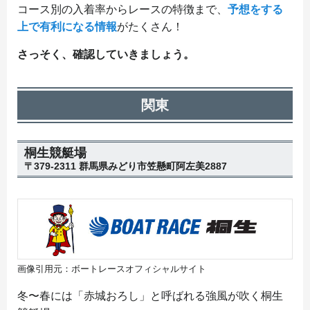
コース別の入着率からレースの特徴まで、
予想をする
上で有利になる情報
がたくさん！
さっそく、確認していきましょう。
関東
桐生競艇場
〒379-2311 群馬県みどり市笠懸町阿左美2887
画像引用元：ボートレースオフィシャルサイト
冬〜春には「赤城おろし」と呼ばれる強風が吹く桐生