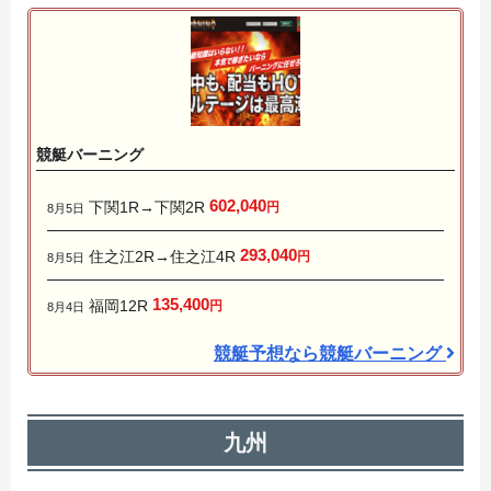
競艇バーニング
602,040
下関1R→下関2R
円
8月5日
293,040
住之江2R→住之江4R
円
8月5日
135,400
福岡12R
円
8月4日
競艇予想なら競艇バーニング
九州