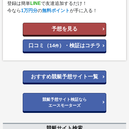
登録は簡単
LINE
で友達追加するだけ！
今なら
1万円分
の
無料ポイント
が手に入る！
予想を見る
口コミ（14
）・検証はコチラ
件
おすすめ競艇予想サイト一覧
競艇予想サイト検証なら
エースモーターズ
競艇サイト検索