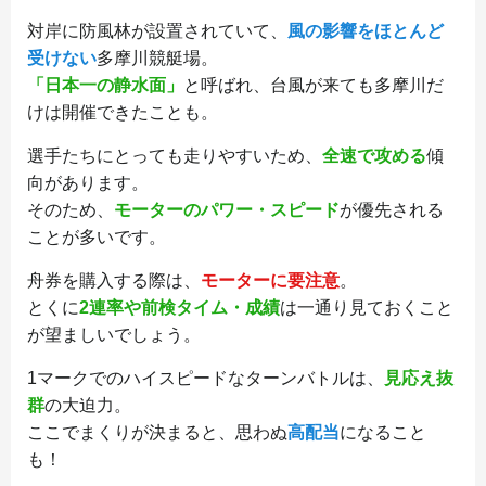
対岸に防風林が設置されていて、
風の影響をほとんど
受けない
多摩川競艇場。
「日本一の静水面」
と呼ばれ、台風が来ても多摩川だ
けは開催できたことも。
選手たちにとっても走りやすいため、
全速で攻める
傾
向があります。
そのため、
モーターのパワー・スピード
が優先される
ことが多いです。
舟券を購入する際は、
モーターに要注意
。
とくに
2連率や前検タイム・成績
は一通り見ておくこと
が望ましいでしょう。
1マークでのハイスピードなターンバトルは、
見応え抜
群
の大迫力。
ここでまくりが決まると、思わぬ
高配当
になること
も！