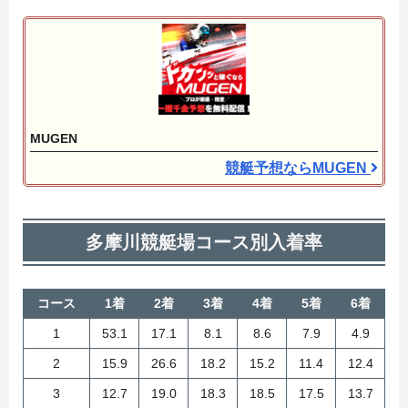
MUGEN
競艇予想ならMUGEN
多摩川競艇場コース別入着率
コース
1着
2着
3着
4着
5着
6着
1
53.1
17.1
8.1
8.6
7.9
4.9
2
15.9
26.6
18.2
15.2
11.4
12.4
3
12.7
19.0
18.3
18.5
17.5
13.7