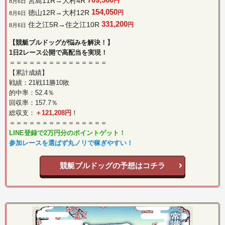
宮島11R→大村4R
円
8月6日
154,050
徳山12R→大村12R
円
8月6日
331,200
住之江5R→住之江10R
円
8月6日
【競艇ブルドッグが悩みを解決！】
1日2レース公開で高配当を実現！
＝＝＝＝＝＝＝＝＝＝＝＝＝＝＝
【累計成績】
戦績：21戦11勝10敗
的中率：52.4％
回収率：157.7％
総収支：
＋121,208円
！
＝＝＝＝＝＝＝＝＝＝＝＝＝＝＝
LINE登録で2万円分のポイントゲット！
参加レースを選ばず丸ノリで稼ぎやすい！
競艇ブルドッグの予想はコチラ