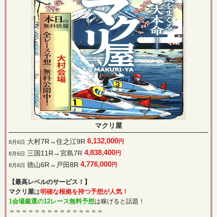
マクリ屋
6,132,000
大村7R→住之江9R
円
8月6日
4,838,400
三国11R→宮島7R
円
8月6日
4,776,000
徳山6R→戸田8R
円
8月6日
【最高レベルのサービス！】
マクリ屋
は
明確な根拠を持つ予想が人気！
1会場厳選の12レース無料予想
は稼げると話題！
＝＝＝＝＝＝＝＝＝＝＝＝＝＝＝