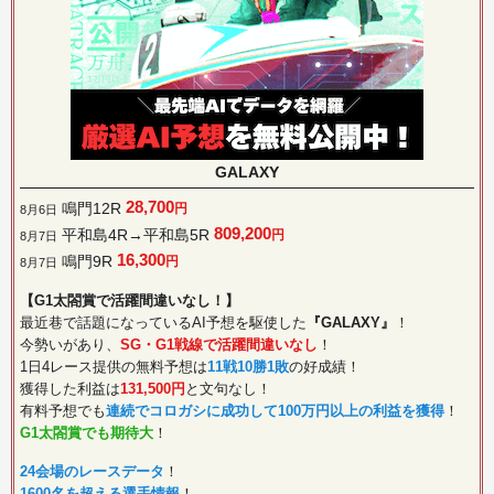
GALAXY
28,700
鳴門12R
円
8月6日
809,200
平和島4R→平和島5R
円
8月7日
16,300
鳴門9R
円
8月7日
【G1太閤賞で活躍間違いなし！】
最近巷で話題になっているAI予想を駆使した
『GALAXY』
！
今勢いがあり、
SG・G1戦線で活躍間違いなし
！
1日4レース提供の無料予想は
11戦10勝1敗
の好成績！
獲得した利益は
131,500円
と文句なし！
有料予想でも
連続でコロガシに成功して100万円以上の利益を獲得
！
G1太閤賞でも期待大
！
24会場のレースデータ
！
1600名を超える選手情報
！