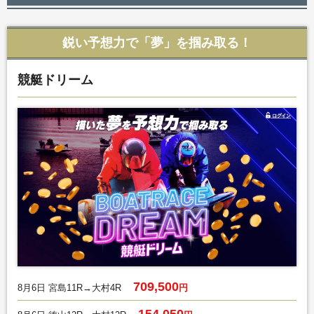
鋭い予想力で「夢」を掴み取る！
競艇ドリーム
709,500
8月6日 宮島11R→大村4R
円
154,050