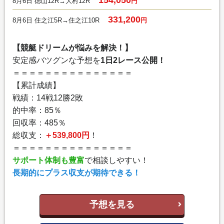
8月6日 徳山12R→大村12R
円
331,200
8月6日 住之江5R→住之江10R
円
【競艇ドリームが悩みを解決！】
安定感バツグンな予想を
1日2レース公開！
＝＝＝＝＝＝＝＝＝＝＝＝＝＝＝
【累計成績】
戦績：14戦12勝2敗
的中率：85％
回収率：485％
総収支：
＋539,800円
！
＝＝＝＝＝＝＝＝＝＝＝＝＝＝＝
サポート体制も豊富
で相談しやすい！
長期的にプラス収支が期待できる！
予想を見る