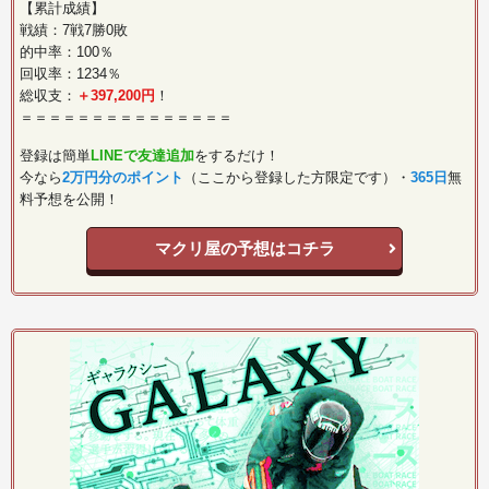
【累計成績】
戦績：7戦7勝0敗
的中率：100％
回収率：1234％
総収支：
＋397,200円
！
＝＝＝＝＝＝＝＝＝＝＝＝＝＝＝
登録は簡単
LINEで友達追加
をするだけ！
今なら
2万円分のポイント
（ここから登録した方限定です）・
365日
無
料予想を公開！
マクリ屋の予想はコチラ