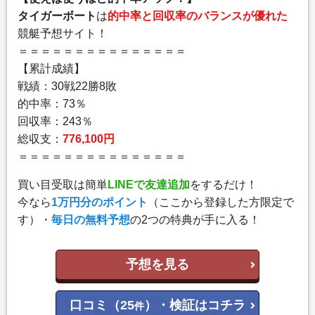
タイガーボート
は
的中率と回収率のバランスが優れた
競艇予想サイト！
＝＝＝＝＝＝＝＝＝＝＝＝＝＝＝
【累計成績】
戦績：30戦22勝8敗
的中率：73％
回収率：243％
総収支：
776,100円
＝＝＝＝＝＝＝＝＝＝＝＝＝＝＝
買い目受取は簡単
LINEで友達追加
をするだけ！
今なら
1万円分のポイント
（ここから登録した方限定で
す）・
毎日の無料予想
の2つの特典が手に入る！
予想を見る
口コミ（25
）・検証はコチラ
件