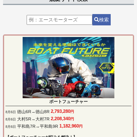
検索
ボートフューチャー
2,793,280
徳山6R→徳山8R
円
8月6日
2,208,340
大村5R→大村7R
円
8月6日
1,182,960
平和島7R→平和島9R
円
8月6日