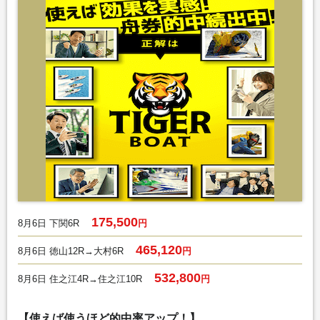
175,500
8月6日 下関6R
円
465,120
8月6日 徳山12R→大村6R
円
532,800
8月6日 住之江4R→住之江10R
円
【使えば使うほど的中率アップ！】