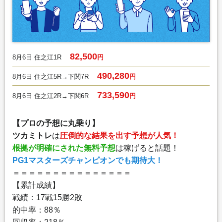
82,500
8月6日 住之江1R
円
490,280
8月6日 住之江5R→下関7R
円
733,590
8月6日 住之江2R→下関6R
円
【プロの予想に丸乗り】
ツカミトレ
は
圧倒的な結果を出す予想が人気！
根拠が明確にされた無料予想
は稼げると話題！
PG1マスターズチャンピオンでも期待大！
＝＝＝＝＝＝＝＝＝＝＝＝＝＝＝
【累計成績】
戦績：17戦15勝2敗
的中率：88％