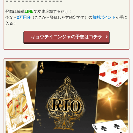
＝＝＝＝＝＝＝＝＝＝＝＝＝＝＝
登録は簡単
LINE
で友達追加するだけ！
今なら
2万円分
（ここから登録した方限定です）の
無料ポイント
が手に
入る！
キョウテイニンジャの予想はコチラ