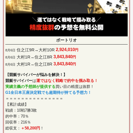
ボートリオ
2,924,010
住之江9R→大村10R
円
8月6日
3,843,840
大村1R→住之江8R
円
8月6日
3,843,840
大村1R→住之江8R
円
8月6日
【競艇サバイバーが悩みを解決！】
競艇サバイバー
は
運ではなく戦略で的中を掴み取る！
実績主義の予想師が提供する
買い目の精度は抜群！
G1全日本王座決定戦でも超期待が持てる予想力！
＝＝＝＝＝＝＝＝＝＝＝＝＝＝＝
【累計成績】
戦績：10戦7勝3敗
的中率：70％
回収率：216％
総収支：
＋58,200円
！