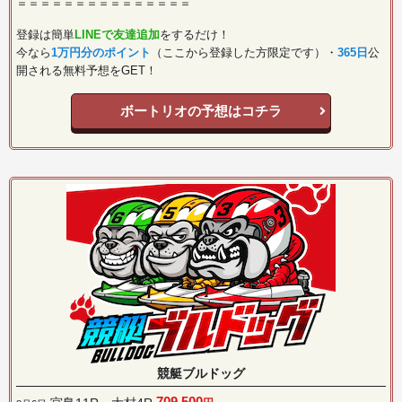
＝＝＝＝＝＝＝＝＝＝＝＝＝＝＝
登録は簡単
LINEで友達追加
をするだけ！
今なら
1万円分のポイント
（ここから登録した方限定です）・
365日
公
開される無料予想をGET！
ボートリオの予想はコチラ
競艇ブルドッグ
709,500