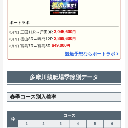
ボートラボ
3,045,600
三国11R→戸田9R
円
8月7日
2,869,600
徳山8R→鳴門12R
円
8月7日
649,000
宮島7R→宮島8R
円
8月7日
競艇予想ならボートラボ
多摩川競艇場季節別データ
春季コース別入着率
コース
枠
1
2
3
4
5
6