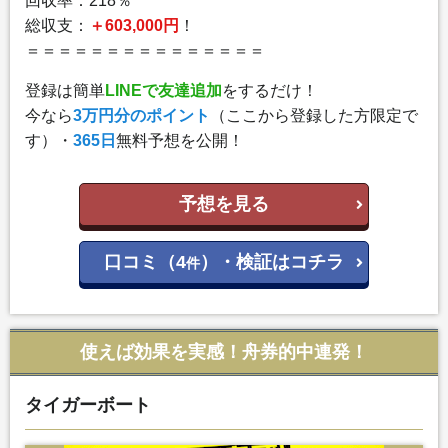
回収率：218％
総収支：
＋603,000円
！
＝＝＝＝＝＝＝＝＝＝＝＝＝＝＝
登録は簡単
LINEで友達追加
をするだけ！
今なら
3万円分のポイント
（ここから登録した方限定で
す）・
365日
無料予想を公開！
予想を見る
口コミ（4
）・検証はコチラ
件
使えば効果を実感！舟券的中連発！
タイガーボート