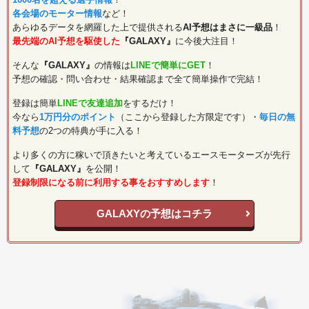
各会場のモーター情報
など！
あらゆるデータを網羅した上で提供される
AI予想はまさに一級品
！
最先端のAI予想を駆使した
『GALAXY』
に今後大注目！
そんな
『GALAXY』
の情報は
LINEで簡単にGET
！
予想の確認・問い合わせ・結果確認まで全て簡単操作で完結！
登録は簡単
LINEで友達追加
をするだけ！
今なら
1万円分のポイント
（ここから登録した方限定です）・
毎日の無
料予想
の2つの特典が手に入る！
より多くの方に稼いで頂きたいと考えているエースモーターズが先行
して
『GALAXY』
を公開！
登録制限になる前に利用する事をおすすめします
！
GALAXYの予想はコチラ