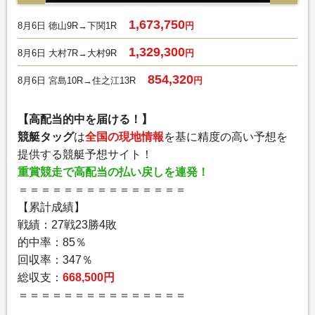
1,673,750
8月6日 徳山9R→下関1R
円
1,329,300
8月6日 大村7R→大村9R
円
854,320
8月6日 宮島10R→住之江13R
円
【高配当的中を届ける！】
競艇タッグ
は
全国の現地情報
を基に精度の高い予想を
提供する競艇予想サイト！
重賞競走で高配当の払い戻しを連発！
＝＝＝＝＝＝＝＝＝＝＝＝＝＝＝
【累計成績】
戦績：27戦23勝4敗
的中率：85％
回収率：347％
総収支：
668,500円
＝＝＝＝＝＝＝＝＝＝＝＝＝＝＝