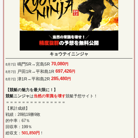
キョウテイニンジャ
70,080
鳴門5R→宮島5R
円
8月7日
697,426
戸田1R→平和島1R
円
8月7日
285,480
津1R→平和島2R
円
8月7日
【競艇の魅力を最大限に！】
競艇ニンジャ
は
当然の常識を壊す
競艇予想サイト！
＝＝＝＝＝＝＝＝＝＝＝＝＝＝＝
【累計成績】
戦績：28戦19勝9敗
的中率：67％
回収率：199％
総収支：
501,850円
！