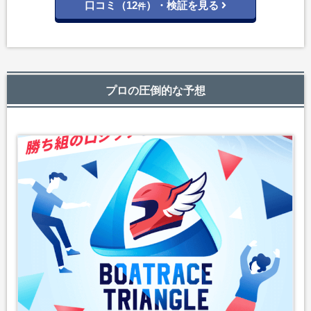
口コミ（12
）・検証を見る
件
プロの圧倒的な予想