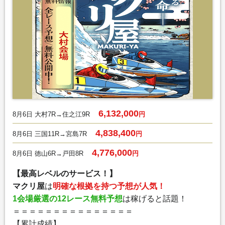
6,132,000
8月6日 大村7R→住之江9R
円
4,838,400
8月6日 三国11R→宮島7R
円
4,776,000
8月6日 徳山6R→戸田8R
円
【最高レベルのサービス！】
マクリ屋
は
明確な根拠を持つ予想が人気！
1会場厳選の12レース無料予想
は稼げると話題！
＝＝＝＝＝＝＝＝＝＝＝＝＝＝＝
【累計成績】