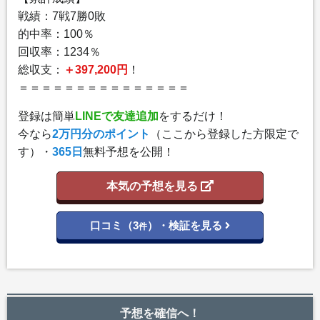
戦績：7戦7勝0敗
的中率：100％
回収率：1234％
総収支：
＋397,200円
！
＝＝＝＝＝＝＝＝＝＝＝＝＝＝＝
登録は簡単
LINEで友達追加
をするだけ！
今なら
2万円分のポイント
（ここから登録した方限定で
す）・
365日
無料予想を公開！
本気の予想を見る
口コミ（3
）・検証を見る
件
予想を確信へ！