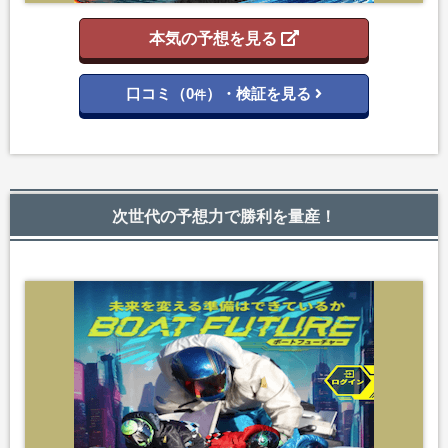
本気の予想を見る
口コミ（0
）・検証を見る
件
次世代の予想力で勝利を量産！