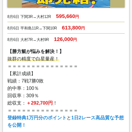
595,660
8月6日 下関3R→大村12R
円
613,800
8月6日 平和島11R→下関10R
円
126,000
8月6日 大村7R→大村9R
円
【勝方艇が悩みを解決！】
抜群の精度で白星量産！
＝＝＝＝＝＝＝＝＝＝＝＝＝＝＝
【累計成績】
戦績：7戦7勝0敗
的中率：100％
回収率：309％
総収支：
＋292,700円
！
＝＝＝＝＝＝＝＝＝＝＝＝＝＝＝
登録特典1万円分のポイント
と
1日2レース高品質な予想
を公開！