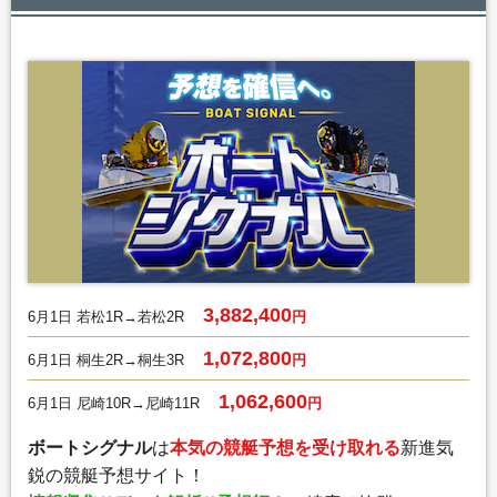
3,882,400
6月1日 若松1R→若松2R
円
1,072,800
6月1日 桐生2R→桐生3R
円
1,062,600
6月1日 尼崎10R→尼崎11R
円
ボートシグナル
は
本気の競艇予想を受け取れる
新進気
鋭の競艇予想サイト！