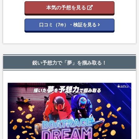
本気の予想を見る
口コミ（7
）・検証を見る
件
鋭い予想力で「夢」を掴み取る！