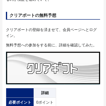
クリアボートの無料予想
クリアボートの登録を済ませて、会員ページへとログ
イン。
無料予想への参加をする前に、詳細を確認してみた。
詳細
必要ポイント
0ポイント