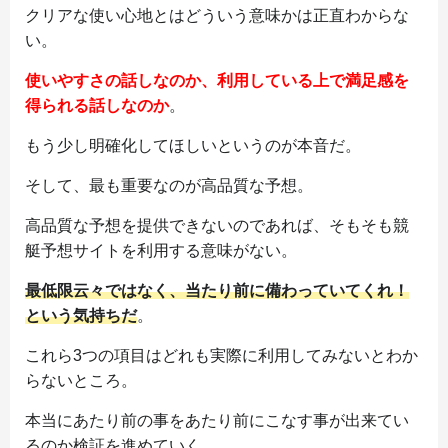
クリアな使い心地とはどういう意味かは正直わからな
い。
使いやすさの話しなのか、利用している上で満足感を
得られる話しなのか
。
もう少し明確化してほしいというのが本音だ。
そして、最も重要なのが高品質な予想。
高品質な予想を提供できないのであれば、そもそも競
艇予想サイトを利用する意味がない。
最低限云々ではなく、当たり前に備わっていてくれ！
という気持ちだ
。
これら3つの項目はどれも実際に利用してみないとわか
らないところ。
本当にあたり前の事をあたり前にこなす事が出来てい
るのか検証を進めていく。