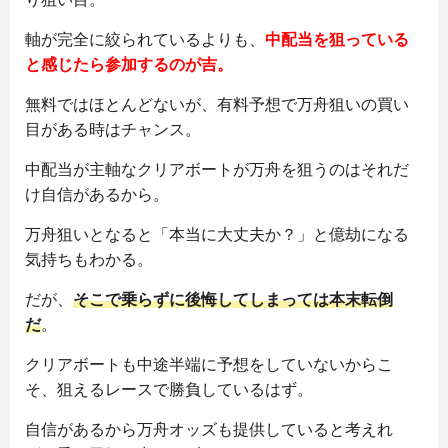
軸が完全に絞られているよりも、
中配当を狙っている
と感じたら参加するのが吉。
無料ではほとんどないが、有料予想で万舟狙いの買い
目がある時はチャンス。
中配当が主軸なクリアボートが万舟を狙うのはそれだ
け自信があるから。
万舟狙いとなると「本当に大丈夫か？」と億劫になる
気持ちもわかる。
だが、
そこで乗らずに後悔してしまっては本末転倒
だ
。
クリアボートも中途半端に予想をしていないからこ
そ、狙えるレースで勝負しているはず。
自信があるから万舟オッズも提供していると考えれ