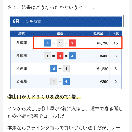
さて、結果はどうなったかというと・・。
④山口がカドまくりを決めて1着。
インから残した①土屋が2着に入線し、道中で巻き返し
た③小野が3着でゴールした。
本来ならフライング持ちで買いづらい選手だが、レー