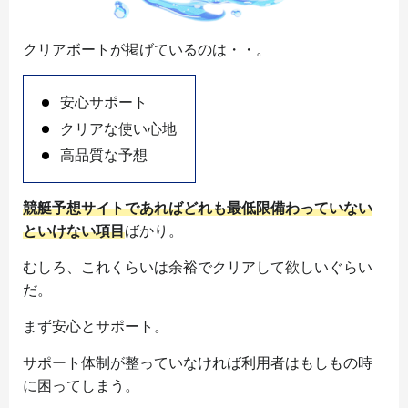
クリアボートが掲げているのは・・。
安心サポート
クリアな使い心地
高品質な予想
競艇予想サイトであればどれも最低限備わっていない
といけない項目
ばかり。
むしろ、これくらいは余裕でクリアして欲しいぐらい
だ。
まず安心とサポート。
サポート体制が整っていなければ利用者はもしもの時
に困ってしまう。