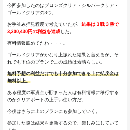
今回参加したのはブロンズクリア・シルバークリア・
ゴールドクリアの3つ。
お手並み拝見程度で考えていたが、
結果は３戦３勝で
3,200,430円の利益を達成
した。
有料情報舐めてたわ・・・。
ゴールドクリアがかなり上振れた結果と言えるが、そ
れでも下位のプランでこの成績は素晴らしい。
無料予想の利益だけでも十分参加できる上に払戻金は
無料以上。
ある程度の軍資金が貯まった人は有料情報に移行する
のがクリアボートの上手い使い方だ。
今後はさらに上のプランにも参加していく。
参加した際は結果を更新するので、楽しみにしていて