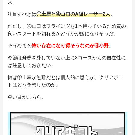
ス。
注目すべきは
①土屋と④山口のA級レーサー2人
。
ただし、④山口はフライングを1本持っているため質の
良いスタートを切れるかどうかが鍵になりそうだ。
そうなると
怖い存在になり得そうなのが③小野
。
今節は舟券を外していない上に3コースからの自在性に
は注意しておきたい。
軸は①土屋が無難だとは個人的に思うが、クリアボー
トはどう予想したのか。
買い目がこちら。