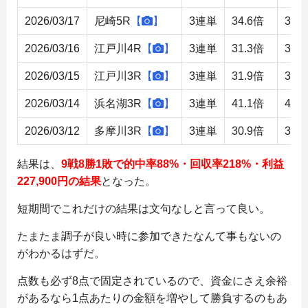
2026/03/17
尼崎5R
【️️️️️️
】
3連単
34.6倍
34,
2026/03/16
江戸川4R
【️️️️️️
】
3連単
31.3倍
31,
2026/03/15
江戸川3R
【️️️️️️
】
3連単
31.9倍
31,
2026/03/14
浜名湖3R
【️️️️️️
】
3連単
41.1倍
41,
2026/03/12
多摩川3R
【️️️️️️
】
3連単
30.9倍
30,
結果は、
9戦8
勝1敗で的中率88%・回収率218%・利益
227,900円の結果
となった。
短期間でこれだけの結果は文句なしと言って良い。
たまたま調子が良い時に参加できたなんて事もないの
がわかるはずだ。
点数も必ず8点で固定されているので、資金にさえ余裕
があるなら1点あたりの金額を増やして勝負するのもあ