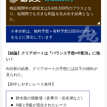
検証期間中の総収支は3,428,330円のプラスとな
り、短期間でも大きな利益を生み出す結果となっ
た。
※本分析は、無料予想＋有料予想12回分のデータ
をもとに算出しています
【結論】クリアボートは『バランス予想×中配当』に強
い！
AI分析の結果、クリアボートの予想には以下の傾向が
見られた。
【的中しやすいレース条件】
静水面の競艇場（多摩川・浜名湖など）
A級とB級が混合されたレース