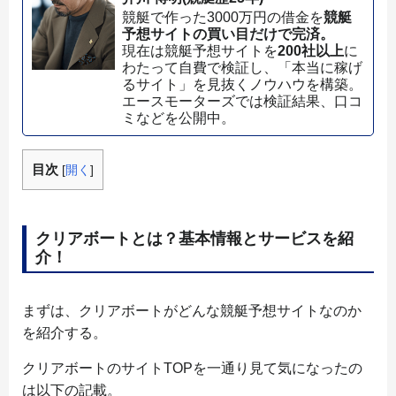
競艇で作った3000万円の借金を
競艇
予想サイトの買い目だけで完済。
現在は競艇予想サイトを
200社以上
に
わたって自費で検証し、「本当に稼げ
るサイト」を見抜くノウハウを構築。
エースモーターズでは検証結果、口コ
ミなどを公開中。
目次
[
開く
]
クリアボートとは？基本情報とサービスを紹
介！
まずは、クリアボートがどんな競艇予想サイトなのか
を紹介する。
クリアボートのサイトTOPを一通り見て気になったの
は以下の記載。