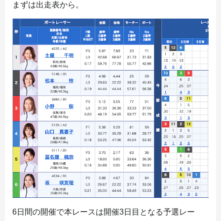
まずは出走表から。
6日間の開催で本レースは開催3日目となる予選レー