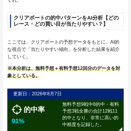
くれ。
クリアボートの的中パターンをAI分析【どの
レース・どの買い目が当たりやすい？】
ここでは、クリアボートの予想データをもとに、AI的
な視点で「当たりやすい傾向」を分析した結果を紹介
していく。
※本分析は、無料予想＋有料予想12回分のデータを対
象としている。
更新日：2026年8月7日
無料予想9戦中8的中・有料
的中率
予想3戦全勝の合計12戦11
的中となり、非常に高い的
91%
中精度を記録した。