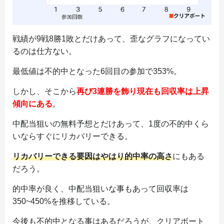
戦績が9戦8勝1敗とだけあって、歪なグラフになってい
るのは仕方ない。
最低値は不的中となった6回目の参加で353%。
しかし、そこから
再び3連勝を飾り現在も回収率は上昇
傾向にある
。
中配当狙いの無料予想とだけあって、1度の不的中くら
いならすぐにリカバリーできる。
リカバリーできる要因はやはり的中率の高さ
にもある
だろう。
的中率が良く、中配当狙いな事もあって回収率は
350~450%を推移している。
今後も不的中となる事はあるだろうが、クリアボート