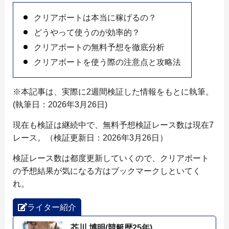
クリアボートは本当に稼げるの？
どうやって使うのが効率的？
クリアボートの無料予想を徹底分析
クリアボートを使う際の注意点と攻略法
※本記事は、実際に2週間検証した情報をもとに執筆。
(執筆日：2026年3月26日)
現在も検証は継続中で、無料予想検証レース数は現在7
レース。（検証更新日：2026年3月26日）
検証レース数は都度更新していくので、クリアボート
の予想結果が気になる方はブックマークしといてく
れ。
ライター紹介
芥川 博明(競艇歴25年)