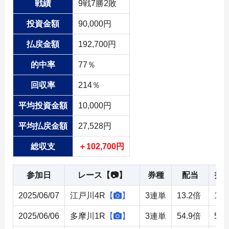
戦績
9戦7勝2敗
投資金額
90,000円
払戻金額
192,700円
的中率
77％
回収率
214％
平均投資金額
10,000円
平均払戻金額
27,528円
総収支
＋102,700円
参加日
レース【📷️】
券種
配当
払
2025/06/07
江戸川4R
【️️️️️️
】
3連単
13.2倍
19,
2025/06/06
多摩川1R
【️️️️️️
】
3連単
54.9倍
54,