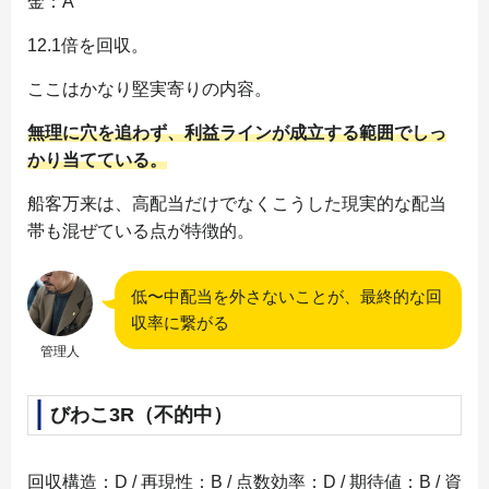
金：A
12.1倍を回収。
ここはかなり堅実寄りの内容。
無理に穴を追わず、利益ラインが成立する範囲でしっ
かり当てている。
船客万来は、高配当だけでなくこうした現実的な配当
帯も混ぜている点が特徴的。
低〜中配当を外さないことが、最終的な回
収率に繋がる
管理人
びわこ3R（不的中）
回収構造：D / 再現性：B / 点数効率：D / 期待値：B / 資