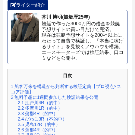
ライター紹介
芥川 博明(競艇歴25年)
競艇で作った3000万円の借金を競艇
予想サイトの買い目だけで完済。
現在は競艇予想サイトを200社以上に
わたって自費で検証し、「本当に稼げ
るサイト」を見抜くノウハウを構築。
エースモーターズでは検証結果、口コ
ミなどを公開中。
目次
1
船客万来を構造から判断する検証定義【プロ視点×ス
コア評価】
2
無料予想に1週間参加した検証結果を公開
2.1
江戸川4R（的中）
2.2
多摩川1R（的中）
2.3
蒲郡4R（的中）
2.4
びわこ3R（不的中）
2.5
児島12R（的中）
2.6
蒲郡4R（的中）