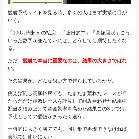
競艇予想サイトを見る時、多くの人はまず実績に目が
いく。
「100万円超えの払戻」「連日的中」「高額回収」こう
いった数字が並んでいれば、どうしても期待したくな
る。
ただ、
競艇で本当に重要なのは、結果の大きさではな
い。
その結果が、どんな狙い方で作られているかだ。
例えば同じ高額払戻でも、たまたま荒れたレースが当
たっただけ複数レースを計算して組み合わせた結果中
配当を積み上げて資金効率を高めた結果この3つでは、
予想としての価値がまったく違う。
一時的に大きく勝てても、同じ形で再現できなければ
実戦では使いにくい。