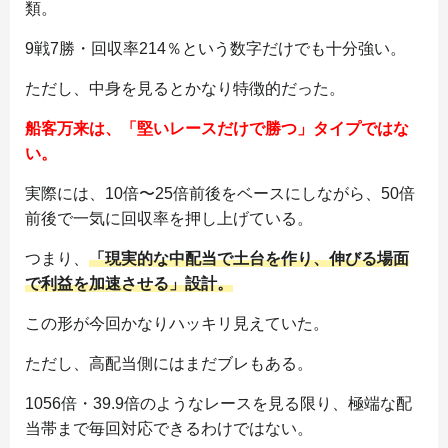
類。
9戦7勝・回収率214％という数字だけでも十分強い。
ただし、中身を見るとかなり特徴的だった。
船客万来は、「堅いレースだけで勝つ」タイプではな
い。
実際には、10倍〜25倍前後をベースにしながら、50倍
前後で一気に回収率を押し上げている。
つまり、
「現実的な中配当で土台を作り、伸びる場面
で利益を加速させる」設計。
この形が今回かなりハッキリ見えていた。
ただし、高配当側にはまだブレもある。
1056倍・39.9倍のようなレースを見る限り、極端な配
当帯まで毎回対応できるわけではない。