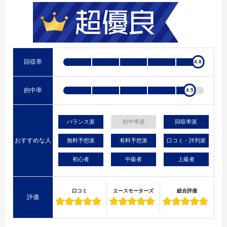
回収率
4.8
的中率
4.5
バランス派
的中率派
回収率派
おすすめな人
無料予想派
有料予想派
口コミ・評判派
初心者
中級者
上級者
口コミ
エースモーターズ
総合評価
評価