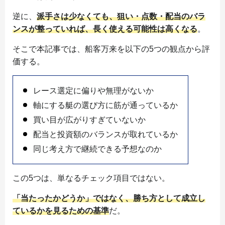
逆に、
派手さは少なくても、狙い・点数・配当のバラ
ンスが整っていれば、長く使える可能性は高くなる
。
そこで本記事では、船客万来を以下の5つの観点から評
価する。
レース選定に偏りや無理がないか
軸にする艇の選び方に筋が通っているか
買い目が広がりすぎていないか
配当と投資額のバランスが取れているか
同じ考え方で継続できる予想なのか
この5つは、単なるチェック項目ではない。
「当たったかどうか」ではなく、勝ち方として成立し
ているかを見るための基準
だ。