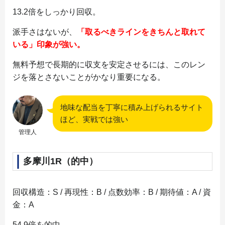
13.2倍をしっかり回収。
派手さはないが、
「取るべきラインをきちんと取れて
いる」印象が強い。
無料予想で長期的に収支を安定させるには、このレン
ジを落とさないことがかなり重要になる。
地味な配当を丁寧に積み上げられるサイト
ほど、実戦では強い
管理人
多摩川1R（的中）
回収構造：S / 再現性：B / 点数効率：B / 期待値：A / 資
金：A
54.9倍を的中。