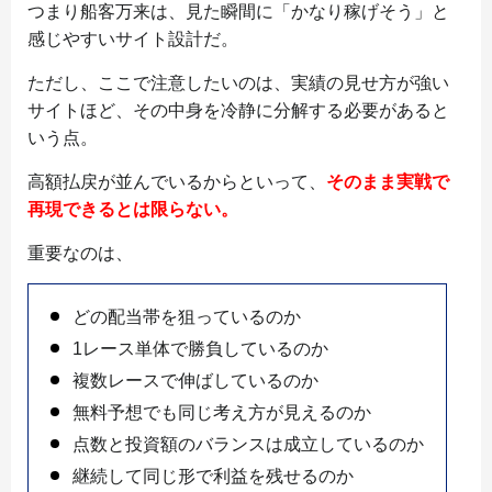
つまり船客万来は、見た瞬間に「かなり稼げそう」と
感じやすいサイト設計だ。
ただし、ここで注意したいのは、実績の見せ方が強い
サイトほど、その中身を冷静に分解する必要があると
いう点。
高額払戻が並んでいるからといって、
そのまま実戦で
再現できるとは限らない。
重要なのは、
どの配当帯を狙っているのか
1レース単体で勝負しているのか
複数レースで伸ばしているのか
無料予想でも同じ考え方が見えるのか
点数と投資額のバランスは成立しているのか
継続して同じ形で利益を残せるのか