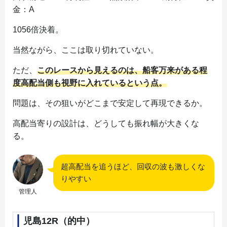
金：A
1056倍決着。
当然ながら、ここは取り切れていない。
ただ、
このレースから見えるのは、船客万来がある程
度高配当側も視野に入れているという点。
問題は、その狙いがどこまで安定して再現できるか。
高配当寄りの設計は、どうしても振れ幅が大きくな
る。
超高配当を追うほど、回収の波も激しくな
りやすい
管理人
児島12R（的中）