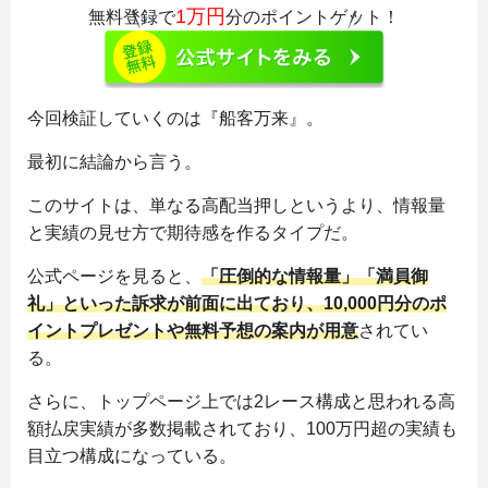
1万円
無料登録で
分のポイントゲット！
今回検証していくのは『船客万来』。
最初に結論から言う。
このサイトは、単なる高配当押しというより、情報量
と実績の見せ方で期待感を作るタイプだ。
公式ページを見ると、
「圧倒的な情報量」「満員御
礼」といった訴求が前面に出ており、10,000円分のポ
イントプレゼントや無料予想の案内が用意
されてい
る。
さらに、トップページ上では2レース構成と思われる高
額払戻実績が多数掲載されており、100万円超の実績も
目立つ構成になっている。