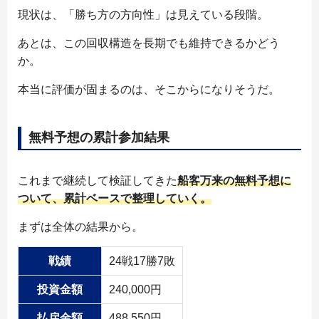
現状は、「勝ち方の方向性」は見えている段階。
あとは、この回収構造を長期でも維持できるかどう
か。
本当に評価が固まるのは、そこからになりそうだ。
無料予想の累計参加結果
これまで継続して検証してきた
船客万来の無料予想に
ついて、累計ベースで整理していく。
まずは全体の結果から。
戦績
24戦17勝7敗
投資金額
240,000円
払戻金額
488,550円