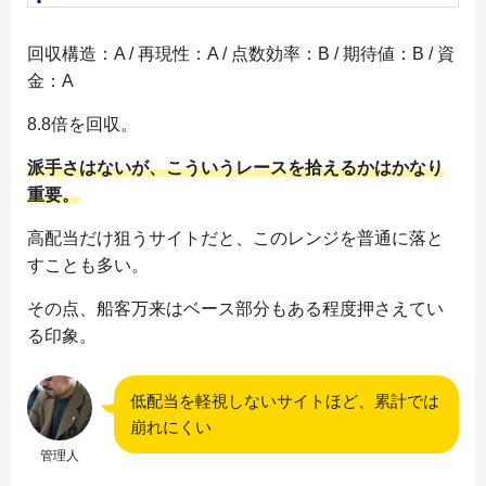
回収構造：A / 再現性：A / 点数効率：B / 期待値：B / 資
金：A
8.8倍を回収。
派手さはないが、こういうレースを拾えるかはかなり
重要。
高配当だけ狙うサイトだと、このレンジを普通に落と
すことも多い。
その点、船客万来はベース部分もある程度押さえてい
る印象。
低配当を軽視しないサイトほど、累計では
崩れにくい
管理人