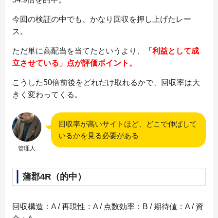
今回の検証の中でも、かなり回収を押し上げたレー
ス。
ただ単に高配当を当てたというより、
「利益として成
立させている」点が評価ポイント。
こうした50倍前後をどれだけ取れるかで、回収率は大
きく変わってくる。
回収率が高いサイトほど、どこで伸ばして
いるかを見る必要がある
管理人
蒲郡4R（的中）
回収構造：A / 再現性：A / 点数効率：B / 期待値：A / 資