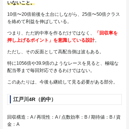
いないこと。
10倍〜20倍前後を土台にしながら、25倍〜50倍クラス
を絡めて利益を伸ばしている。
つまり、ただ的中率を作るだけではなく、
「回収率を
押し上げるポイント」を意識している設計
。
ただし、その反面として高配当側は波もある。
特に1056倍や39.9倍のようなレースを見ると、極端な
配当帯まで毎回対応できるわけではない。
このあたりは、今後も継続して見る必要がある部分。
江戸川4R（的中）
回収構造：A / 再現性：A / 点数効率：B / 期待値：B / 資
金：A