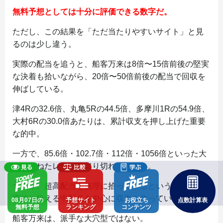
無料予想としては十分に評価できる数字だ。
ただし、この結果を「ただ当たりやすいサイト」と見
るのは少し違う。
実際の配当を追うと、船客万来は8倍〜15倍前後の堅実
な決着も拾いながら、20倍〜50倍前後の配当で回収を
伸ばしている。
津4Rの32.6倍、丸亀5Rの44.5倍、多摩川1Rの54.9倍、
大村6Rの30.0倍あたりは、累計収支を押し上げた重要
な的中。
一方で、85.6倍・102.7倍・112倍・1056倍といった大
きく跳ねたレースは取り切れていない。
つまり、超高配当を無理に拾っているというより、現
実的に狙える中配当を中心に収支を作っている。
08月07日の
予想サイト
お役立ち
点数計算表
無料予想
ランキング
コンテンツ
船客万来は、派手な大穴型ではない。