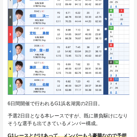
6日間開催で行われるG1浜名湖賞の2日目。
予選2日目となる本レースですが、既に勝負駆けになり
そうな選手も出てきているメンバー構成。
G1レースとだけあって、メンバーもう豪華なので予想