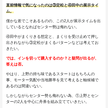
直前情報で気になったのは③定松と④田中の展示タイ
ム。
僅かな差でこそあるものの、この2人が展示タイムを出
しているとなればセンター勢は侮れない。
④田中がまくりきる想定と、まくりを受け止めて押し
出されながら③定松がまくるパターンなどは考えてお
きたい。
では、インを切って購入するのか？と疑問が出るが、
答えは否。
やはり、上野の持ち味であるスタートはもちろんの
事、モーター気配や当地勝率を見て考えると軸候補で
あるのは間違いない。
しかしながらセンター勢も侮れない為、①上野とセン
ターの2人を中心に舟券を組み立てていきたい。