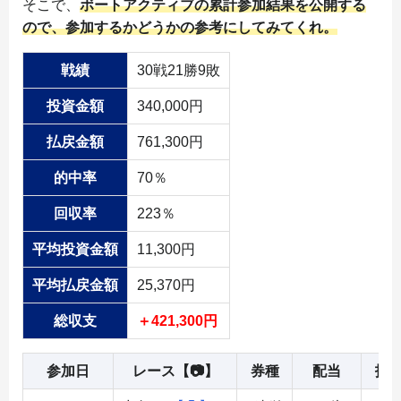
そこで、
ボートアクティブの累
計参加結果を公開する
ので、参加するかどうかの参考にしてみてくれ
。
戦績
30戦21勝9敗
投資金額
340,000円
払戻金額
761,300円
的中率
70％
回収率
223％
平均投資金額
11,300円
平均払戻金額
25,370円
総収支
＋421,300円
参加日
レース【📷️】
券種
配当
払