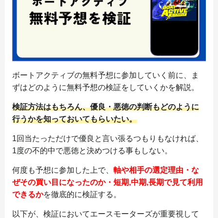
ボートアクティブの無料予想に参加していく前に、ま
ずはどのように無料予想の検証をしていくかを解説。
検証方法はもちろん、優良・悪徳の判断もどのように
行うかを知っておいてもらいたい。
1回当たっただけで優良と言い張るつもりもなければ、
1度の不的中で悪徳と決めつける事もしない。
何度も予想に参加した上で、
軸や相手の選定理由・な
ぜその買い目になったのか・短期,中期,長期で見て利用
できるか
を徹底的に検証する。
以下が、検証においてエースモーターズが重要視して