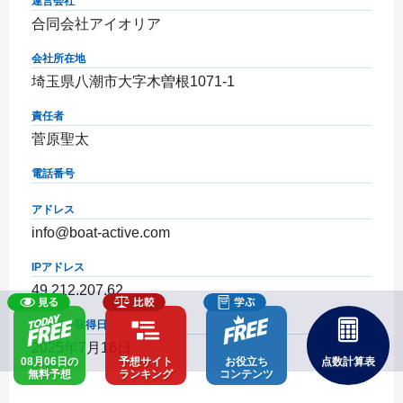
運営会社
合同会社アイオリア
会社所在地
埼玉県八潮市大字木曽根1071-1
責任者
菅原聖太
電話番号
アドレス
info@boat-active.com
IPアドレス
49.212.207.62
ドメイン取得日
2025年7月16日
08月06日の
予想サイト
お役立ち
点数計算表
無料予想
ランキング
コンテンツ