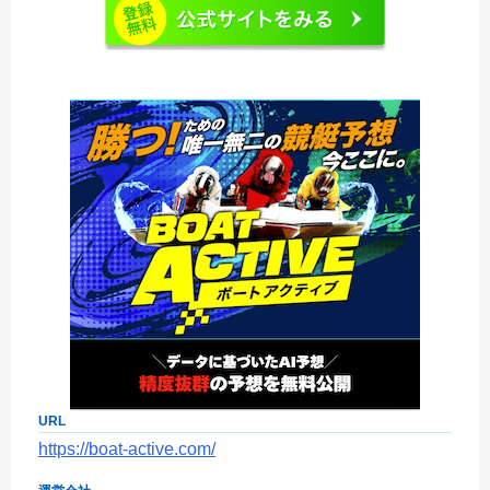
URL
https://boat-active.com/