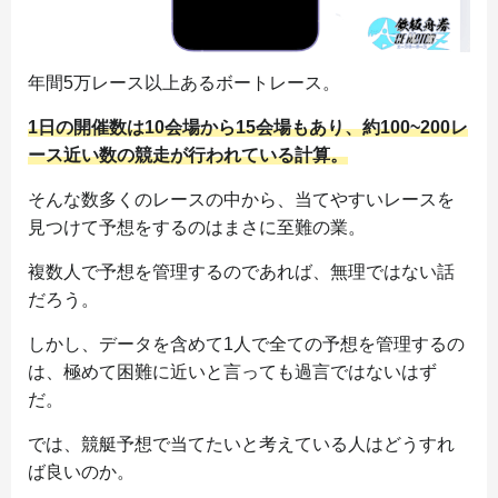
年間5万レース以上あるボートレース。
1日の開催数は10会場から15会場もあり、約100~200レ
ース近い数の競走が行われている計算。
そんな数多くのレースの中から、当てやすいレースを
見つけて予想をするのはまさに至難の業。
複数人で予想を管理するのであれば、無理ではない話
だろう。
しかし、データを含めて1人で全ての予想を管理するの
は、極めて困難に近いと言っても過言ではないはず
だ。
では、競艇予想で当てたいと考えている人はどうすれ
ば良いのか。