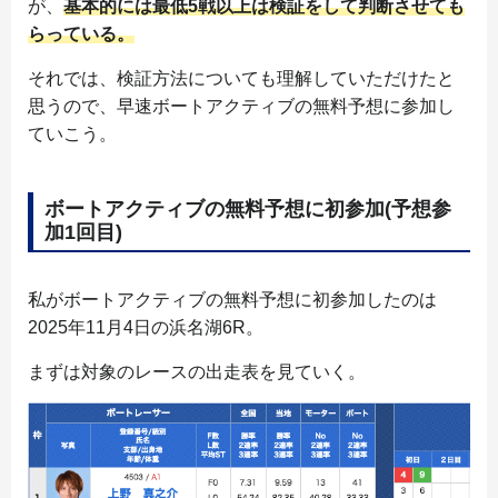
が、
基本的には最低5戦以上は検証をして判断させても
らっている。
それでは、検証方法についても理解していただけたと
思うので、早速ボートアクティブの無料予想に参加し
ていこう。
ボートアクティブの無料予想に初参加(予想参
加1回目)
私がボートアクティブの無料予想に初参加したのは
2025年11月4日の浜名湖6R。
まずは対象のレースの出走表を見ていく。