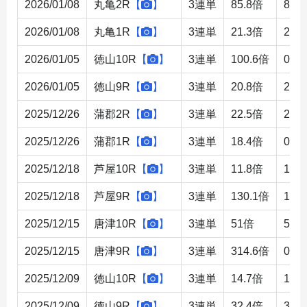
2026/01/08
丸亀2R
【️️️️️️
】
3連単
85.8倍
85,
2026/01/08
丸亀1R
【️️️️️️
】
3連単
21.3倍
21,
2026/01/05
徳山10R
【️️️️️️
】
3連単
100.6倍
0円
2026/01/05
徳山9R
【️️️️️️
】
3連単
20.8倍
20,
2025/12/26
蒲郡2R
【️️️️️️
】
3連単
22.5倍
22,
2025/12/26
蒲郡1R
【️️️️️️
】
3連単
18.4倍
0円
2025/12/18
芦屋10R
【️️️️️️
】
3連単
11.8倍
11,
2025/12/18
芦屋9R
【️️️️️️
】
3連単
130.1倍
130
2025/12/15
唐津10R
【️️️️️️
】
3連単
51倍
51,
2025/12/15
唐津9R
【️️️️️️
】
3連単
314.6倍
0円
2025/12/09
徳山10R
【️️️️️️
】
3連単
14.7倍
14,
2025/12/09
徳山9R
【️️️️️️
】
3連単
32.4倍
32,