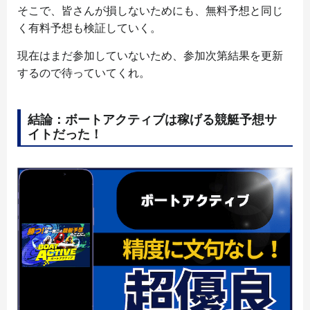
そこで、皆さんが損しないためにも、無料予想と同じ
く有料予想も検証していく。
現在はまだ参加していないため、参加次第結果を更新
するので待っていてくれ。
結論：ボートアクティブは稼げる競艇予想サ
イトだった！