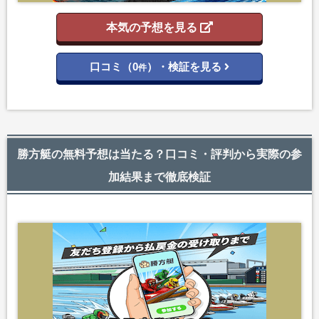
本気の予想を見る
口コミ（0
）・検証を見る
件
勝方艇の無料予想は当たる？口コミ・評判から実際の参
加結果まで徹底検証