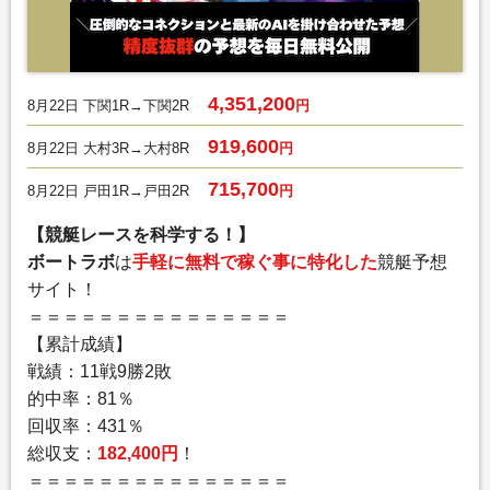
4,351,200
8月22日 下関1R→下関2R
円
919,600
8月22日 大村3R→大村8R
円
715,700
8月22日 戸田1R→戸田2R
円
【競艇レースを科学する！】
ボートラボ
は
手軽に無料で稼ぐ事に特化した
競艇予想
サイト！
＝＝＝＝＝＝＝＝＝＝＝＝＝＝＝
【累計成績】
戦績：11戦9勝2敗
的中率：81％
回収率：431％
総収支：
182,400円
！
＝＝＝＝＝＝＝＝＝＝＝＝＝＝＝