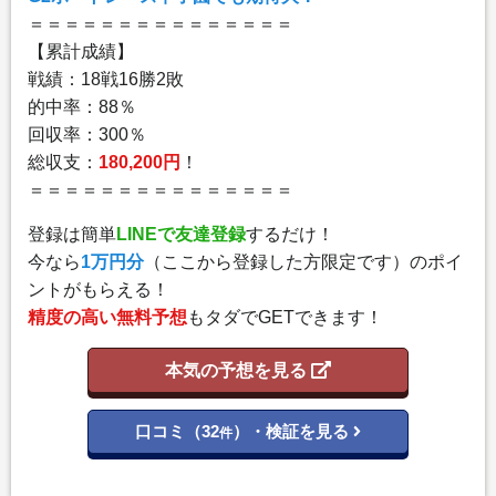
＝＝＝＝＝＝＝＝＝＝＝＝＝＝＝
【累計成績】
戦績：18戦16勝2敗
的中率：88％
回収率：300％
総収支：
180,200円
！
＝＝＝＝＝＝＝＝＝＝＝＝＝＝＝
登録は簡単
LINEで友達登録
するだけ！
今なら
1万円分
（ここから登録した方限定です）のポイ
ントがもらえる！
精度の高い無料予想
もタダでGETできます！
本気の予想を見る
口コミ（32
）・検証を見る
件