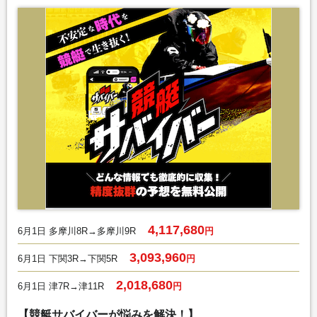
4,117,680
6月1日 多摩川8R→多摩川9R
円
3,093,960
6月1日 下関3R→下関5R
円
2,018,680
6月1日 津7R→津11R
円
【競艇サバイバーが悩みを解決！】