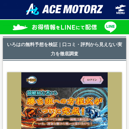
ホーム
TOP用タイプ-バランス
「TOP用タイプ-バランス」の記事一覧
いろはの無料予想を検証｜口コミ・評判から見えない実
力を徹底調査