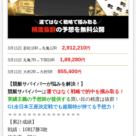
2,912,210
3月11日 若松10R→丸亀12R
円
1,89,280
3月11日 丸亀7R→下関10R
円
855,400
3月11日 大村2R→大村5R
円
【競艇サバイバーが悩みを解決！】
競艇サバイバー
は
運ではなく戦略で的中を掴み取る！
実績主義の予想師が提供する
買い目の精度は抜群！
G1全日本王座決定戦でも超期待が持てる予想力！
＝＝＝＝＝＝＝＝＝＝＝＝＝＝＝
【累計成績】
戦績：10戦7勝3敗