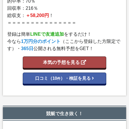
的中率：70％
回収率：216％
総収支：
＋58,200円
！
＝＝＝＝＝＝＝＝＝＝＝＝＝＝＝
登録は簡単
LINEで友達追加
をするだけ！
今なら
1万円分のポイント
（ここから登録した方限定で
す）・
365日
公開される無料予想をGET！
本気の予想を見る
口コミ（10
）・検証を見る
件
競艇で生き抜く！