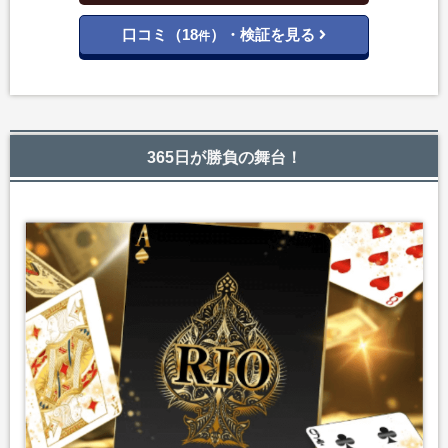
口コミ（18
）・検証を見る
件
365日が勝負の舞台！