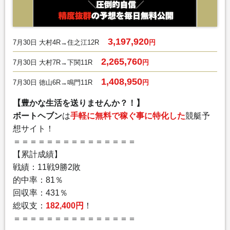
3,197,920
7月30日 大村4R→住之江12R
円
2,265,760
7月30日 大村7R→下関11R
円
1,408,950
7月30日 徳山6R→鳴門11R
円
【豊かな生活を送りませんか？！】
ボートヘブン
は
手軽に無料で稼ぐ事に特化した
競艇予
想サイト！
＝＝＝＝＝＝＝＝＝＝＝＝＝＝＝
【累計成績】
戦績：11戦9勝2敗
的中率：81％
回収率：431％
総収支：
182,400円
！
＝＝＝＝＝＝＝＝＝＝＝＝＝＝＝