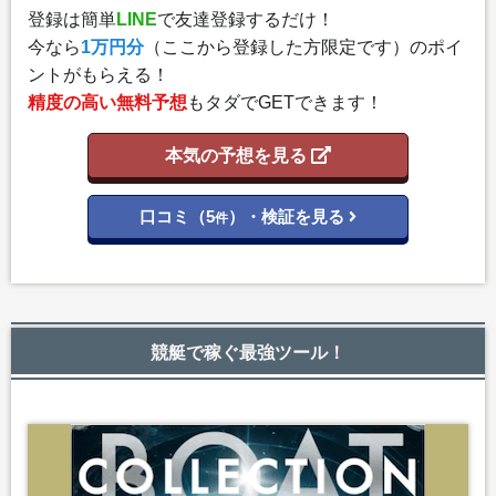
登録は簡単
LINE
で友達登録するだけ！
今なら
1万円分
（ここから登録した方限定です）のポイ
ントがもらえる！
精度の高い無料予想
もタダでGETできます！
本気の予想を見る
口コミ（5
）・検証を見る
件
競艇で稼ぐ最強ツール！