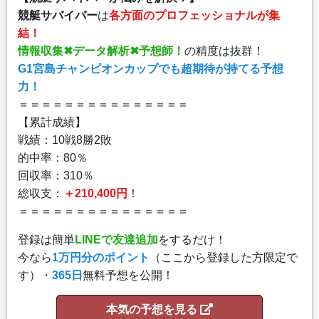
競艇サバイバー
は
各方面のプロフェッショナルが集
結！
情報収集✖︎データ解析✖︎予想師！
の精度は抜群！
G1宮島チャンピオンカップでも超期待が持てる予想
力！
＝＝＝＝＝＝＝＝＝＝＝＝＝＝＝
【累計成績】
戦績：10戦8勝2敗
的中率：80％
回収率：310％
総収支：
＋210,400円
！
＝＝＝＝＝＝＝＝＝＝＝＝＝＝＝
登録は簡単
LINEで友達追加
をするだけ！
今なら
1万円分のポイント
（ここから登録した方限定で
す）・
365日
無料予想を公開！
本気の予想を見る