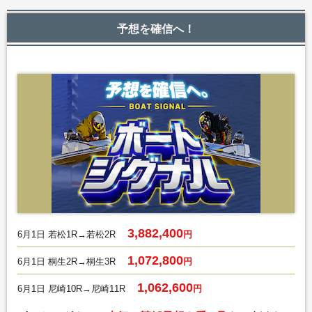
予想を確信へ！
3,882,400
6月1日 若松1R→若松2R
円
1,072,800
6月1日 桐生2R→桐生3R
円
1,062,600
6月1日 尼崎10R→尼崎11R
円