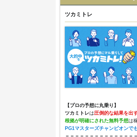
ツカミトレ
【プロの予想に丸乗り】
ツカミトレ
は
圧倒的な結果を出
根拠が明確にされた無料予想
は
PG1マスターズチャンピオンで
＝＝＝＝＝＝＝＝＝＝＝＝＝＝