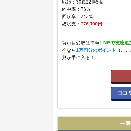
戦績：30戦22勝8敗
的中率：73％
回収率：243％
総収支：
776,100円
＝＝＝＝＝＝＝＝＝＝＝＝＝＝
買い目受取は簡単
LINEで友達追
今なら
1万円分のポイント
（ここ
典が手に入る！
口コミ
一撃