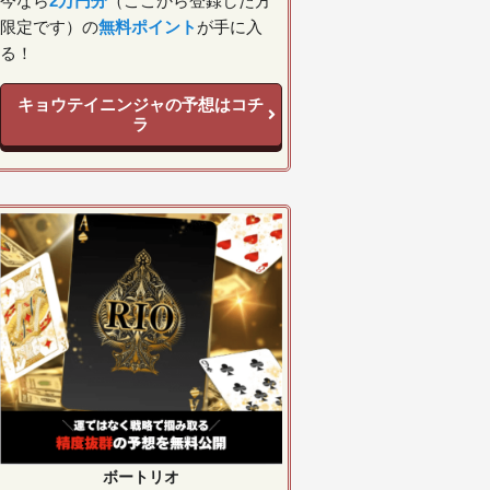
今なら
2万円分
（ここから登録した方
限定です）の
無料ポイント
が手に入
る！
キョウテイニンジャの予想はコチ
ラ
ボートリオ