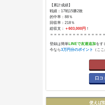
【累計成績】
戦績：17戦15勝2敗
的中率：88％
回収率：218％
総収支：
＋603,000円
！
＝＝＝＝＝＝＝＝＝＝＝＝＝＝
登録は簡単
LINEで友達追加
をす
今なら
3万円分のポイント
（ここ
口コ
使えば