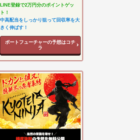
LINE登録で2万円分のポイントゲッ
ト！
中高配当をしっかり狙って回収率を大
きく伸ばす！
ボートフューチャーの予想はコチ
ラ