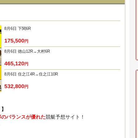
8月6日 下関6R
175,500
円
8月6日 徳山12R→大村6R
465,120
円
8月6日 住之江4R→住之江10R
532,800
円
！】
率のバランスが優れた
競艇予想サイト！
＝