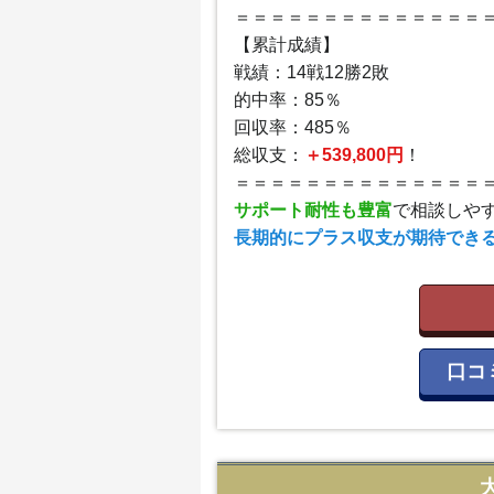
＝＝＝＝＝＝＝＝＝＝＝＝＝＝
【累計成績】
戦績：14戦12勝2敗
的中率：85％
回収率：485％
総収支：
＋539,800円
！
＝＝＝＝＝＝＝＝＝＝＝＝＝＝
サポート耐性も豊富
で相談しや
長期的にプラス収支が期待でき
口コ