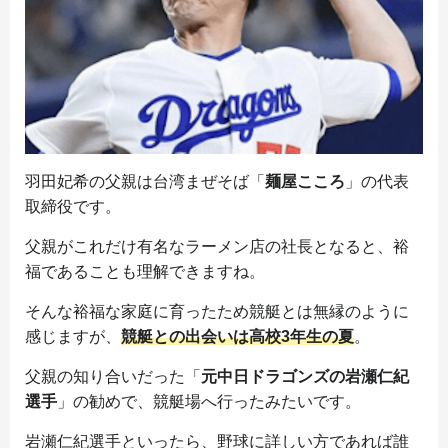
羽田妃希の父親は台湾まぜそば「
麺屋こころ
」の代表
取締役です。
父親がこれだけ有名なラーメン店の社長となると、裕
福であることも理解できますね。
そんな裕福な家庭に育ったため競艇とは無縁のように
感じますが、
競艇との出会いは高校3年生の夏
。
父親の知り合いだった「
元中日ドラゴンズの岩瀬仁紀
選手
」の勧めで、競艇場へ行ったみたいです。
岩瀬仁紀選手といったら、野球に詳しい方であれば誰