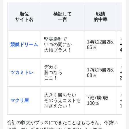
順位
検証して
戦績
平
サイト名
一言
的中率
堅実勝利で
+53
14戦12勝2敗
競艇ドリーム
いつの間にか
+56
85％
大幅プラス！
48
デカく
+60
17戦15勝2敗
ツカミトレ
勝つなら
+74
88％
ここ！
21
大きく勝ちたい
+39
7戦7勝0敗
マクリ屋
そのうえコストも
+61
100％
押さえたい！
123
合計の収支がプラスにできたことはもちろん、今勢い