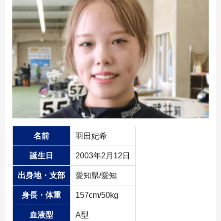
名前
羽田妃希
誕生日
2003年2月12日
出身地・支部
愛知県/愛知
身長・体重
157cm/50kg
血液型
A型