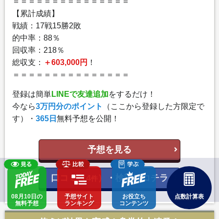
＝＝＝＝＝＝＝＝＝＝＝＝＝＝＝
【累計成績】
戦績：17戦15勝2敗
的中率：88％
回収率：218％
総収支：
＋603,000円
！
＝＝＝＝＝＝＝＝＝＝＝＝＝＝＝
登録は簡単
LINEで友達追加
をするだけ！
今なら
3万円分のポイント
（ここから登録した方限定で
す）・
365日
無料予想を公開！
予想を見る
口コミ（4
）・検証はコチラ
件
08月10日の
予想サイト
お役立ち
点数計算表
無料予想
ランキング
コンテンツ