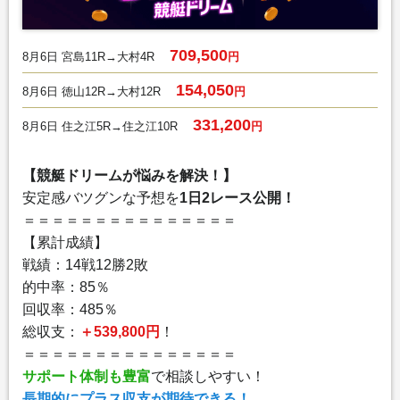
709,500
8月6日 宮島11R→大村4R
円
154,050
8月6日 徳山12R→大村12R
円
331,200
8月6日 住之江5R→住之江10R
円
【競艇ドリームが悩みを解決！】
安定感バツグンな予想を
1日2レース公開！
＝＝＝＝＝＝＝＝＝＝＝＝＝＝＝
【累計成績】
戦績：14戦12勝2敗
的中率：85％
回収率：485％
総収支：
＋539,800円
！
＝＝＝＝＝＝＝＝＝＝＝＝＝＝＝
サポート体制も豊富
で相談しやすい！
長期的にプラス収支が期待できる！