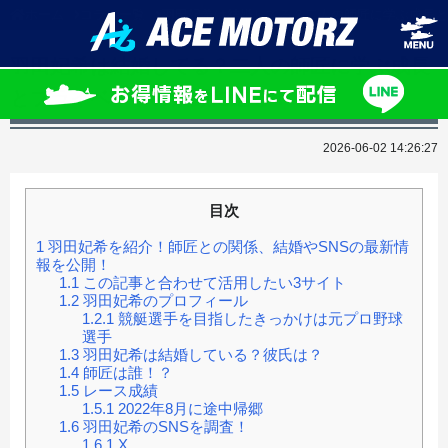
ホーム
コラム一覧
羽田妃希は結婚してる？二人の師匠に学ぶ成長と
羽田妃希は結婚してる？二人の師匠に学ぶ成長
とプライベートの素顔に迫る！
2026-06-02 14:26:27
目次
1
羽田妃希を紹介！師匠との関係、結婚やSNSの最新情
報を公開！
1.1
この記事と合わせて活用したい3サイト
1.2
羽田妃希のプロフィール
1.2.1
競艇選手を目指したきっかけは元プロ野球
選手
1.3
羽田妃希は結婚している？彼氏は？
1.4
師匠は誰！？
1.5
レース成績
1.5.1
2022年8月に途中帰郷
1.6
羽田妃希のSNSを調査！
1.6.1
X