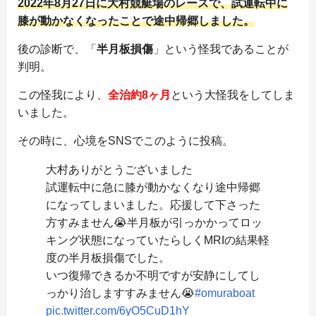
2022年8月27日に大村競艇場のレースで、試運転中に
膝が動かなくなったことで途中帰郷しました。
後の診断で、「
半月板損傷
」という怪我であることが
判明。
この怪我により、
全治約8ヶ月
という大怪我をしてしま
いました。
その時に、心境をSNSでこのように投稿。
大村ありがとうございました
試運転中に急に膝が動かなくなり途中帰郷
になってしまいました。応援して下さった
方すみません😭半月板が引っかかってロッ
キング状態になっていたらしくMRIの結果軽
度の半月板損傷でした。
いつ復帰できるか不明ですが安静にしてし
っかり治しますすみません😭
#omuraboat
pic.twitter.com/6yO5CuD1hY