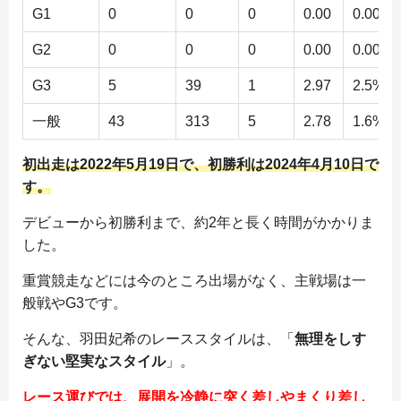
G1
0
0
0
0.00
0.00%
G2
0
0
0
0.00
0.00%
G3
5
39
1
2.97
2.5%
一般
43
313
5
2.78
1.6%
初出走は2022年5月19日で、初勝利は2024年4月10日で
す。
デビューから初勝利まで、約2年と長く時間がかかりま
した。
重賞競走などには今のところ出場がなく、主戦場は一
般戦やG3です。
そんな、羽田妃希のレーススタイルは、「
無理をしす
ぎない堅実なスタイル
」。
レース運びでは、展開を冷静に突く差しやまくり差し