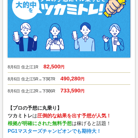
82,500
8月6日 住之江1R
円
490,280
8月6日 住之江5R→下関7R
円
733,590
8月6日 住之江2R→下関6R
円
【プロの予想に丸乗り】
ツカミトレ
は
圧倒的な結果を出す予想が人気！
根拠が明確にされた無料予想
は稼げると話題！
PG1マスターズチャンピオンでも期待大！