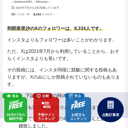
刑部亜里沙のXのフォロワーは、8,334人です。
インスタよりもフォロワーは多いことがわかります。
ただ、Xは2021年7月から利用していることから、おそ
らくインスタよりも長いです。
その投稿には、インスタ同様に競艇に関する投稿もあ
りますが、Xのみにしか投稿されていないものもありま
す。
例えば、下記は結婚式の時の投稿です。
いつも温かい応援ありがとうございます😌
08月07日の
予想サイト
お役立ち
点数計算表
私事ですが、120期の4989石原翼さんと結
無料予想
ランキング
コンテンツ
婚致しました。