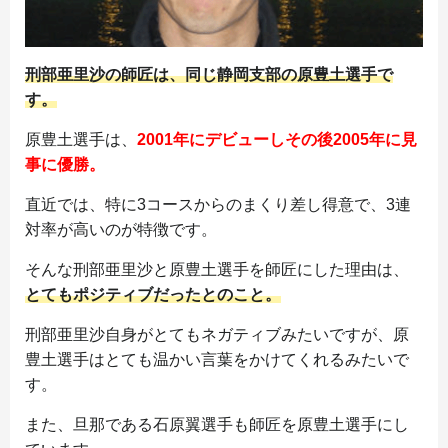
刑部亜里沙の師匠は、同じ静岡支部の原豊土選手で
す。
原豊土選手は、
2001年にデビューしその後2005年に見
事に優勝。
直近では、特に3コースからのまくり差し得意で、3連
対率が高いのが特徴です。
そんな刑部亜里沙と原豊土選手を師匠にした理由は、
とてもポジティブだったとのこと。
刑部亜里沙自身がとてもネガティブみたいですが、原
豊土選手はとても温かい言葉をかけてくれるみたいで
す。
また、旦那である石原翼選手も師匠を原豊土選手にし