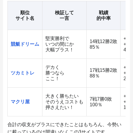
順位
検証して
戦績
平
サイト名
一言
的中率
堅実勝利で
+53
14戦12勝2敗
競艇ドリーム
いつの間にか
+56
85％
大幅プラス！
48
デカく
+60
17戦15勝2敗
ツカミトレ
勝つなら
+74
88％
ここ！
21
大きく勝ちたい
+39
7戦7勝0敗
マクリ屋
そのうえコストも
+61
100％
押さえたい！
123
合計の収支がプラスにできたことはもちろん、今勢い
に載っているのは間違いなくこの3サイトです。