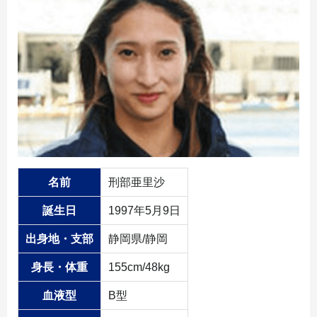
名前
刑部亜里沙
誕生日
1997年5月9日
出身地・支部
静岡県/静岡
身長・体重
155cm/48kg
血液型
B型