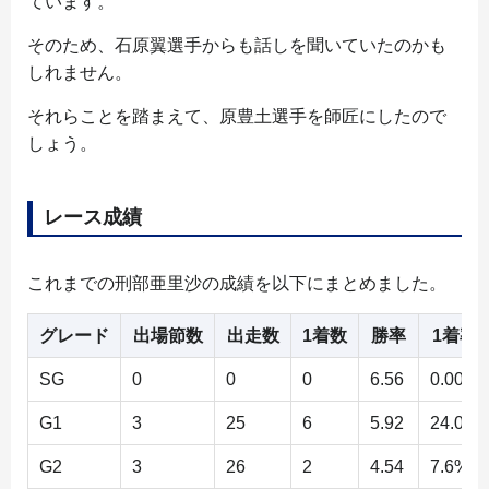
ています。
そのため、石原翼選手からも話しを聞いていたのかも
しれません。
それらことを踏まえて、原豊土選手を師匠にしたので
しょう。
レース成績
これまでの刑部亜里沙の成績を以下にまとめました。
グレード
出場節数
出走数
1着数
勝率
1着率
SG
0
0
0
6.56
0.00%
G1
3
25
6
5.92
24.0%
G2
3
26
2
4.54
7.6%