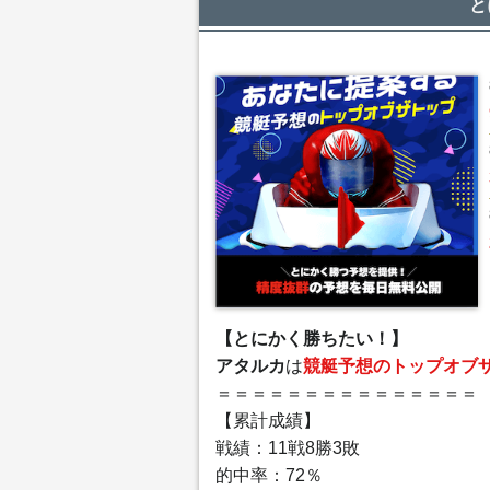
と
【とにかく勝ちたい！】
アタルカ
は
競艇予想のトップオブ
＝＝＝＝＝＝＝＝＝＝＝＝＝＝＝
【累計成績】
戦績：11戦8勝3敗
的中率：72％