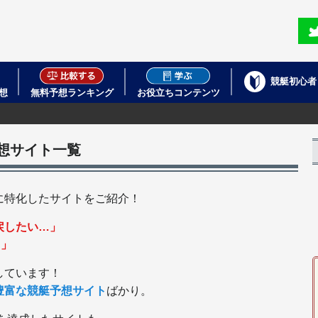
競艇初心者
想
無料予想ランキング
お役立ちコンテンツ
想サイト一覧
に特化したサイトをご紹介！
戻したい…」
…」
しています！
豊富な競艇予想サイト
ばかり。