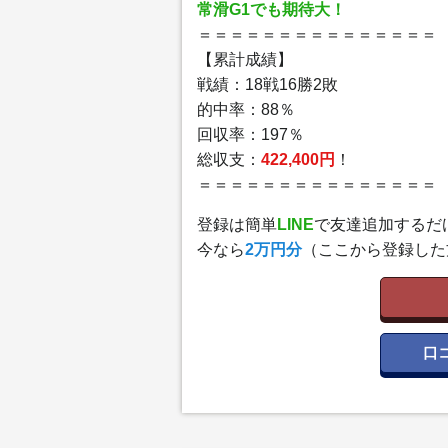
常滑G1でも期待大！
＝＝＝＝＝＝＝＝＝＝＝＝＝＝＝
【累計成績】
戦績：18戦16勝2敗
的中率：88％
回収率：197％
総収支：
422,400円
！
＝＝＝＝＝＝＝＝＝＝＝＝＝＝＝
登録は簡単
LINE
で友達追加するだ
今なら
2万円分
（ここから登録した
口