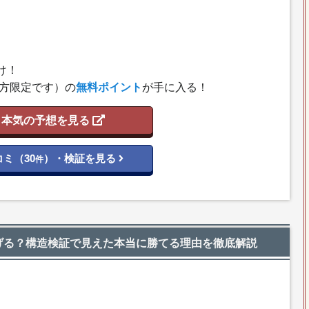
け！
方限定です）の
無料ポイント
が手に入る！
本気の予想を見る
コミ（30
）・検証を見る
件
げる？構造検証で見えた本当に勝てる理由を徹底解説