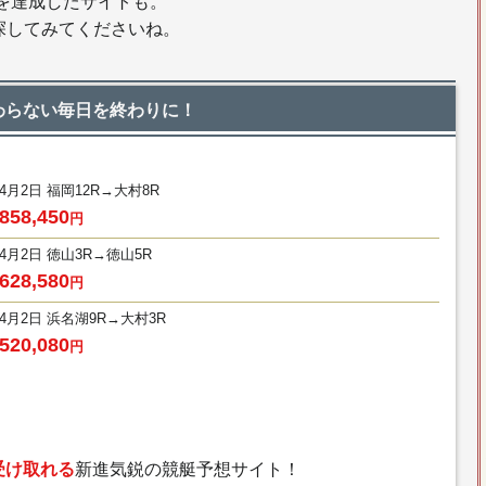
を達成したサイトも。
探してみてくださいね。
わらない毎日を終わりに！
4月2日 福岡12R→大村8R
858,450
円
4月2日 徳山3R→徳山5R
628,580
円
4月2日 浜名湖9R→大村3R
520,080
円
受け取れる
新進気鋭の競艇予想サイト！