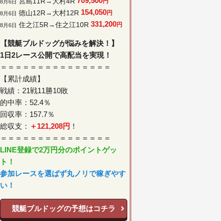
709,500
宮島11R→大村4R
円
8月6日
154,050
徳山12R→大村12R
円
8月6日
331,200
住之江5R→住之江10R
円
8月6日
【競艇ブルドッグが悩みを解決！】
1日2レース公開で高配当を実現！
＝＝＝＝＝＝＝＝＝＝＝＝＝＝＝
【累計成績】
戦績：21戦11勝10敗
的中率：52.4％
回収率：157.7％
総収支：
＋121,208円
！
＝＝＝＝＝＝＝＝＝＝＝＝＝＝＝
LINE登録で2万円分のポイントゲッ
ト！
参加レースを選ばず丸ノリで稼ぎやす
い！
競艇ブルドッグの予想はコチラ