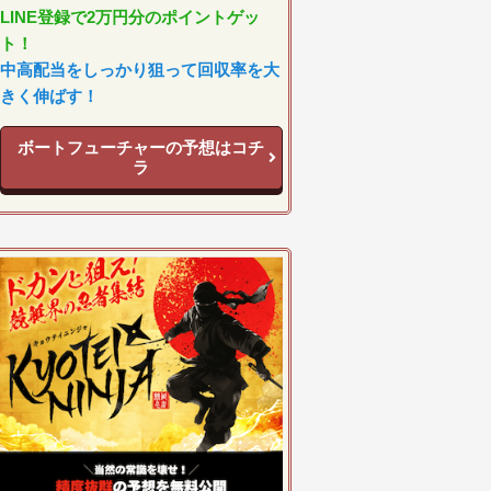
LINE登録で2万円分のポイントゲッ
ト！
中高配当をしっかり狙って回収率を大
きく伸ばす！
ボートフューチャーの予想はコチ
ラ