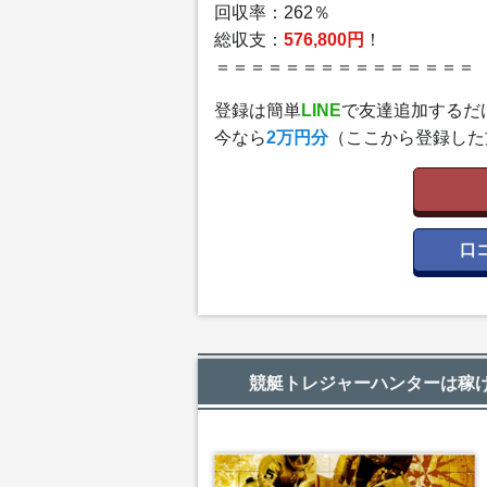
回収率：262％
総収支：
576,800円
！
＝＝＝＝＝＝＝＝＝＝＝＝＝＝＝
登録は簡単
LINE
で友達追加するだ
今なら
2万円分
（ここから登録した
口
競艇トレジャーハンターは稼