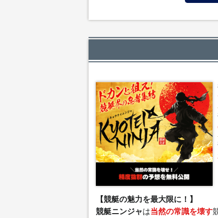
【競艇の魅力を最大限に！】
競艇ニンジャ
は
当然の常識を壊す