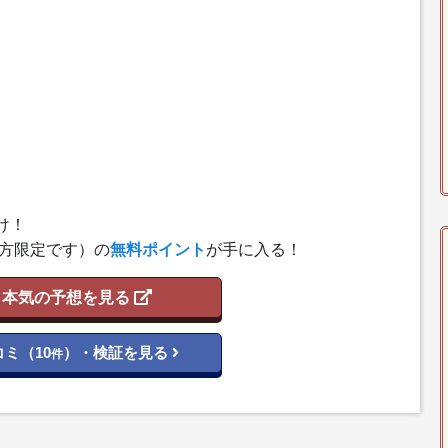
け！
方限定です）の
無料ポイント
が手に入る！
本気の予想を見る
コミ（10
）・検証を見る
件