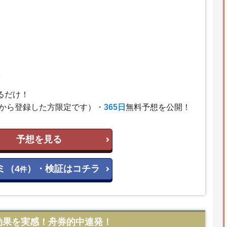
＝
るだけ！
から登録した方限定です）・
365日
無料予想を公開！
予想を見る
ミ（4
）・検証はコチラ
件
効果を実感！舟券的中連発！