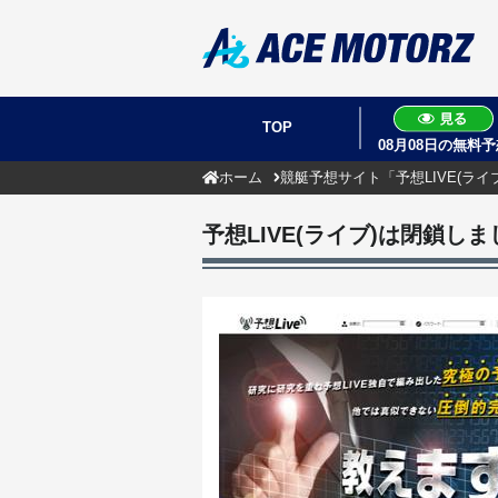
TOP
08月08日の無料予
ホーム
競艇予想サイト「予想LIVE(ラ
予想LIVE(ライブ)は閉鎖しま