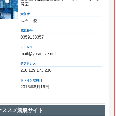
号室
責任者
武石 俊
電話番号
0359138357
アドレス
mail@yoso-live.net
IPアドレス
210.129.173.230
ドメイン取得日
2016年8月16日
オススメ競艇サイト