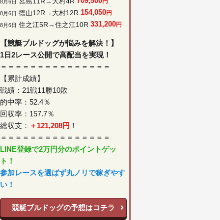
709,500
宮島11R→大村4R
円
8月6日
154,050
徳山12R→大村12R
円
8月6日
331,200
住之江5R→住之江10R
円
8月6日
【競艇ブルドッグが悩みを解決！】
1日2レース公開で高配当を実現！
＝＝＝＝＝＝＝＝＝＝＝＝＝＝＝
【累計成績】
戦績：21戦11勝10敗
的中率：52.4％
回収率：157.7％
総収支：
＋121,208円
！
＝＝＝＝＝＝＝＝＝＝＝＝＝＝＝
LINE登録で2万円分のポイントゲッ
ト！
参加レースを選ばず丸ノリで稼ぎやす
い！
競艇ブルドッグの予想はコチラ