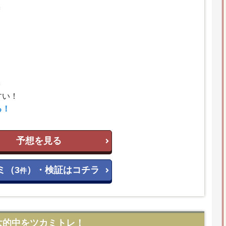
＝
＝
すい！
る！
予想を見る
ミ（3
）・検証はコチラ
件
大的中をツカミトレ！