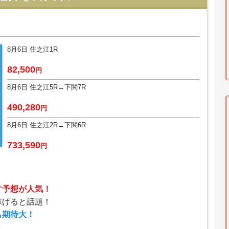
8月6日 住之江1R
82,500
円
8月6日 住之江5R→下関7R
490,280
円
8月6日 住之江2R→下関6R
733,590
円
す予想が人気！
稼げると話題！
も期待大！
＝