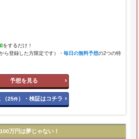
＝
加
をするだけ！
から登録した方限定です）・
毎日の無料予想
の2つの特
予想を見る
（25
）・検証はコチラ
件
100万円は夢じゃない！