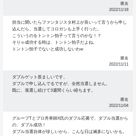
匿名
2022/11/18
担当に聞いたらファンタジスタ村上が良いって言うから申し
込んだら、当選してコロガシも上手く行った。
こういうのをトントン拍子って言うのかな！？
そりゃ成功する時は、トントン拍子だよね。
トントン拍子でないと成功しないわw
匿名
2022/11/11
ダブルゲット羨ましいです。
ダブルで申し込んでるですが、全然当選しません。
既に、落選し続けて3週間くらい経ちます。
匿名
2022/11/04
グループTとプロ舟券師X氏のダブル応募で、ダブル当選から
の、ダブル成功！
ダブル当選自体が珍しいから、こんな日は滅多にないかも。