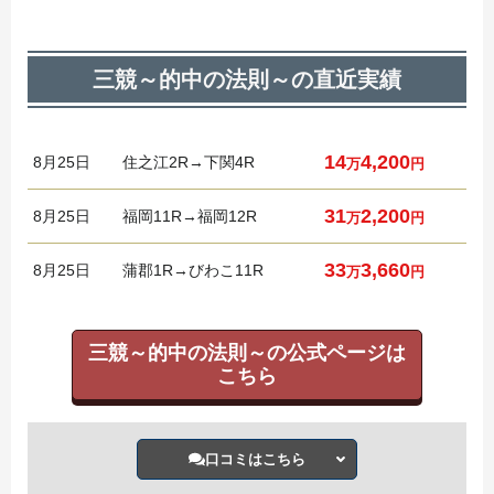
三競～的中の法則～の直近実績
14
4,200
8月
25日
住之江2R→下関4R
万
円
31
2,200
8月
25日
福岡11R→福岡12R
万
円
33
3,660
8月
25日
蒲郡1R→びわこ11R
万
円
三競～的中の法則～の公式ページは
こちら
口コミはこちら