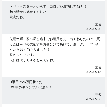
トリックスターとやらで、コロガシ成功して42万！
初っ端から魅せてくれた！
最高だね。
匿名
2022/05/20
先週土曜、家へ帰る途中でお遍路さんに出くわしたので、買
ったばかりの大福餅をお裾分けであげて、翌日グループTや
ったら35万当たりました！
超ビックリです。
人には優しくするもんですね。
匿名
2022/05/13
H軍団で26万円勝てた！
GW中のギャンブルは最高！
匿名
2022/05/06