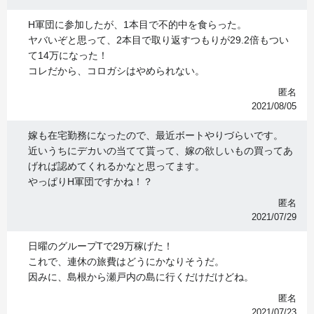
H軍団に参加したが、1本目で不的中を食らった。
ヤバいぞと思って、2本目で取り返すつもりが29.2倍もつい
て14万になった！
コレだから、コロガシはやめられない。
匿名
2021/08/05
嫁も在宅勤務になったので、最近ボートやりづらいです。
近いうちにデカいの当てて貰って、嫁の欲しいもの買ってあ
げれば認めてくれるかなと思ってます。
やっぱりH軍団ですかね！？
匿名
2021/07/29
日曜のグループTで29万稼げた！
これで、連休の旅費はどうにかなりそうだ。
因みに、島根から瀬戸内の島に行くだけだけどね。
匿名
2021/07/23