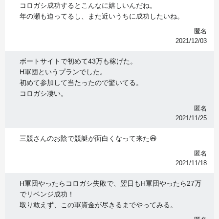
コロガシ成功するとこんなに嬉しいんだね。
年の瀬も迫ってるし、また近いうちに成功したいね。
匿名
2021/12/03
ボートサイトで初めて43万も稼げた。
H軍団というプランでした。
初めて参加して当たったので驚いてる。
コロガシ凄い。
匿名
2021/11/25
三競さんのお陰で競艇が面白くなって来た😆
匿名
2021/11/18
H軍団やったらコロガシ失敗で、翌日もH軍団やったら27万
でリベンジ成功！
取り敢えず、この軍資金が尽きるまでやってみる。