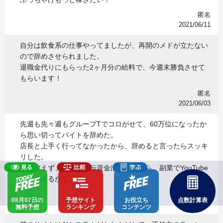
匿名
2021/06/11
自分は飲食系の仕事やってましたが、再開のメドが立たない
ので辞めさせられました。
退職金代りにもらった2ヶ月分の給料で、今週末勝負させて
もらいます！
匿名
2021/06/03
先週も先々週もグループTでコロがせて、60万位になったか
ら思い切ってバイトを辞めた。
店長と上手く行ってなかったから、辞めると言ったらスッキ
リした。
取り敢えず、当分の運転資金は出来たから、副業でYouTube
でも始めるかな。
匿名
08月07日の
予想サイト
お役立ち
点数計算表
2021/05/27
無料予想
ランキング
コンテンツ