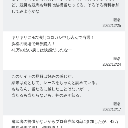
ど、競艇も競馬も無料は結構当たってる。そろそろ有料参加
してみようかな
匿名
2022/12/25
ギリギリにRの法則コロガシ申し込んで当選！
浜松の現場で舟券購入！
41万の払い戻しは快感だったなー
匿名
2022/12/24
このサイトの見解は好みの感じだ。
結果は別として、レースをちゃんと読めている。
もちろん、当たるに越したことはないが…。
当たるも当たらないも、神のみぞ知る。
匿名
2022/12/17
鬼武者の提供がないからプロ舟券師X氏に参加したが、43万
獲得出来て嬉しい臨時収入！