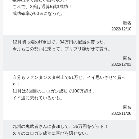
これで、X氏は通算5戦3成功！
成功確率が60％になった。
匿名
2022/12/10
12月初っ端のH軍団で、34万円の配当を貰った。
今月もこの勢いに乗って、ブリブリ稼がせて貰う。
匿名
2022/12/03
自分もファンタジスタ村上で51万と、イイ思いさせて貰っ
た！
11月は3回目のコロガシ成功で100万超え。
イイ波に乗れているかも。
匿名
2022/11/26
九州の鬼武者さんに参加して、36万円をゲット！
久々のコロガシ成功に喜びを隠せない。