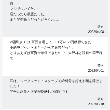
得！
マジでついてた。
逆だったら最悪だった。
また非難轟々だっただろうね…。
匿名
2022/04/08
2週間ぶりにH軍団当選して、31万4150円獲得できた！
不的中だったらまた一からで最悪だった。
とりあえずは軍資金確保できたので、大阪杯と競艇の両天秤
で！
匿名
2022/04/01
私は、シークレット・スクープで給料分を超える額を稼げま
した！
完全に副業と正業が逆転した瞬間です。
匿名
2022/03/18