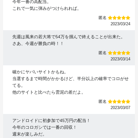
今年一番の高配当。
これで一気に弾みがつけられれば。
匿名
2023/03/24
先週は風来の若大将で54万を掴んで終えることが出来た。
さあ、今週が勝負の時！！
匿名
2023/03/14
確かにヤバいサイトかもね。
当選するまで時間がかかるけど、半分以上の確率でコロがせ
てる。
他のサイトと比べたら雲泥の差だよ。
匿名
2023/03/07
アンドロイドに初参加で45万円の配当！
今年のコロガシでは一番の回収！
週末が楽しみだ。