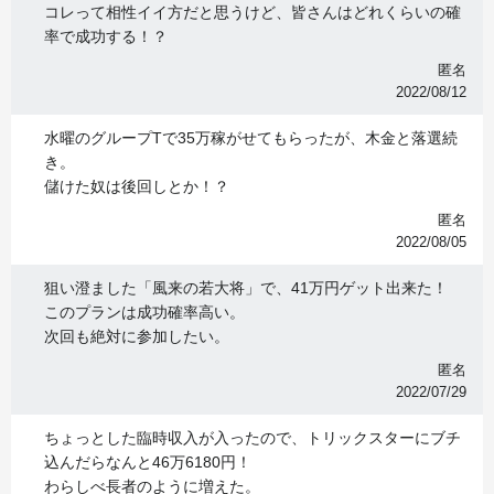
コレって相性イイ方だと思うけど、皆さんはどれくらいの確
率で成功する！？
匿名
2022/08/12
水曜のグループTで35万稼がせてもらったが、木金と落選続
き。
儲けた奴は後回しとか！？
匿名
2022/08/05
狙い澄ました「風来の若大将」で、41万円ゲット出来た！
このプランは成功確率高い。
次回も絶対に参加したい。
匿名
2022/07/29
ちょっとした臨時収入が入ったので、トリックスターにブチ
込んだらなんと46万6180円！
わらしべ長者のように増えた。