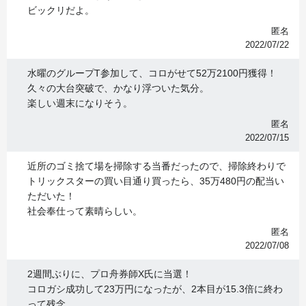
ビックリだよ。
匿名
2022/07/22
水曜のグループT参加して、コロがせて52万2100円獲得！
久々の大台突破で、かなり浮ついた気分。
楽しい週末になりそう。
匿名
2022/07/15
近所のゴミ捨て場を掃除する当番だったので、掃除終わりで
トリックスターの買い目通り買ったら、35万480円の配当い
ただいた！
社会奉仕って素晴らしい。
匿名
2022/07/08
2週間ぶりに、プロ舟券師X氏に当選！
コロガシ成功して23万円になったが、2本目が15.3倍に終わ
って残念。