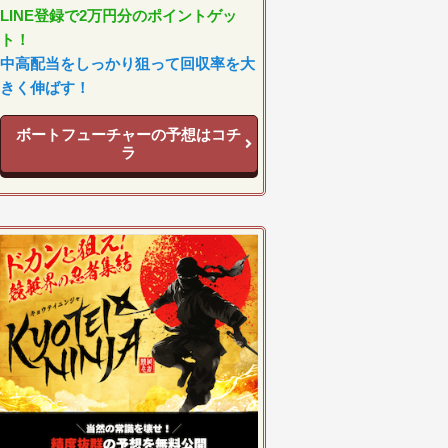
LINE登録で2万円分のポイントゲッ
ト！
中高配当をしっかり狙って回収率を大
きく伸ばす！
ボートフューチャーの予想はコチ
ラ