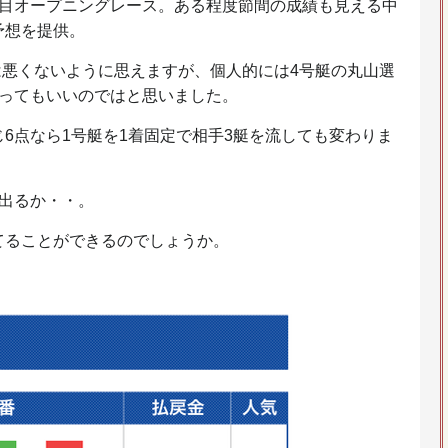
日目オープニングレース。ある程度節間の成績も見える中
予想を提供。
は悪くないように思えますが、個人的には4号艇の丸山選
切ってもいいのではと思いました。
6点なら1号艇を1着固定で相手3艇を流しても変わりま
出るか・・。
てることができるのでしょうか。