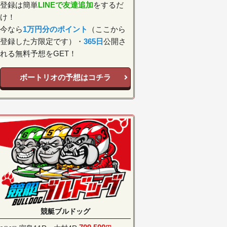
登録は簡単
LINEで友達追加
をするだ
け！
今なら
1万円分のポイント
（ここから
登録した方限定です）・
365日
公開さ
れる無料予想をGET！
ボートリオの予想はコチラ
競艇ブルドッグ