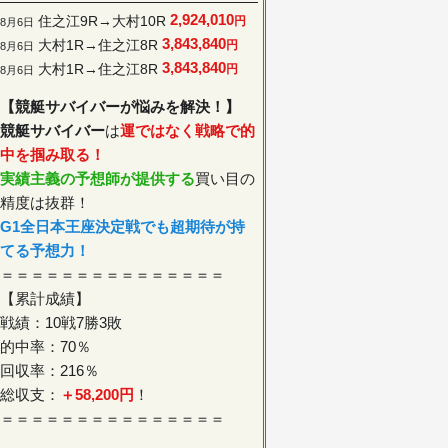
2,924,010
住之江9R→大村10R
円
8月6日
3,843,840
大村1R→住之江8R
円
8月6日
3,843,840
大村1R→住之江8R
円
8月6日
【競艇サバイバーが悩みを解決！】
競艇サバイバー
は
運ではなく戦略で的
中を掴み取る！
実績主義の予想師が提供する
買い目の
精度は抜群！
G1全日本王座決定戦でも超期待が持
てる予想力！
＝＝＝＝＝＝＝＝＝＝＝＝＝＝＝
【累計成績】
戦績：10戦7勝3敗
的中率：70％
回収率：216％
総収支：
＋58,200円
！
＝＝＝＝＝＝＝＝＝＝＝＝＝＝＝