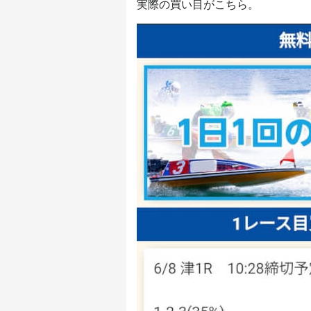
実際の買い目がこちら。