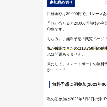
参加締め切り
目標金額は30,000円で、1レースあ
予想が当たると20,000円前後
印象です。
ちなみに、無料予想の閲覧ページ
私が確認できたのは18,750円の的
れば問題ありません。
果たして、スマートボートの無料
か・・・？
無料予想に初参加(2023年06
私の初参加は2023年6月8日の津1