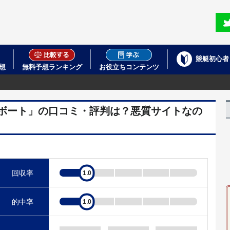
競艇初心者
想
無料予想ランキング
お役立ちコンテンツ
ボート」の口コミ・評判は？悪質サイトなの
回収率
1.0
的中率
1.0