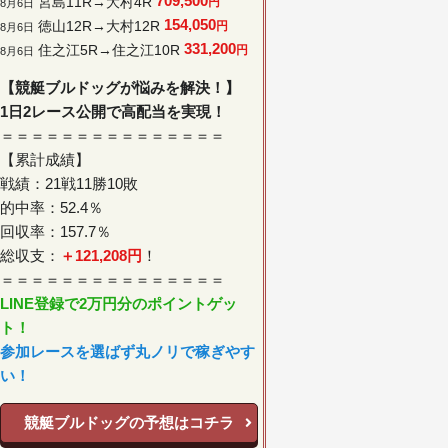
709,500
宮島11R→大村4R
円
8月6日
154,050
徳山12R→大村12R
円
8月6日
331,200
住之江5R→住之江10R
円
8月6日
【競艇ブルドッグが悩みを解決！】
1日2レース公開で高配当を実現！
＝＝＝＝＝＝＝＝＝＝＝＝＝＝＝
【累計成績】
戦績：21戦11勝10敗
的中率：52.4％
回収率：157.7％
総収支：
＋121,208円
！
＝＝＝＝＝＝＝＝＝＝＝＝＝＝＝
LINE登録で2万円分のポイントゲッ
ト！
参加レースを選ばず丸ノリで稼ぎやす
い！
競艇ブルドッグの予想はコチラ