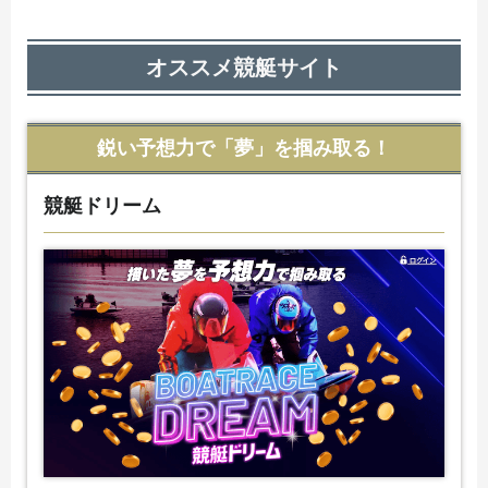
オススメ競艇サイト
鋭い予想力で「夢」を掴み取る！
競艇ドリーム