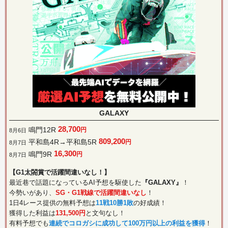
GALAXY
28,700
鳴門12R
円
8月6日
809,200
平和島4R→平和島5R
円
8月7日
16,300
鳴門9R
円
8月7日
【G1太閤賞で活躍間違いなし！】
最近巷で話題になっているAI予想を駆使した
『GALAXY』
！
今勢いがあり、
SG・G1戦線で活躍間違いなし
！
1日4レース提供の無料予想は
11戦10勝1敗
の好成績！
獲得した利益は
131,500円
と文句なし！
有料予想でも
連続でコロガシに成功して100万円以上の利益を獲得
！