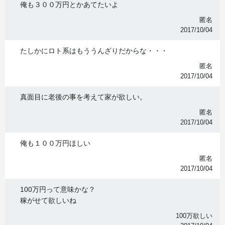
俺も３００万円とかあてたいよ
匿名
2017/10/04
たしかにロト系はもううんざりだからな・・・
匿名
2017/10/04
真面目に老後の事を考えて家が欲しい。
匿名
2017/10/04
俺も１００万円ほしい
匿名
2017/10/04
100万円って意味かな？
稼がせて欲しいね
100万欲しい