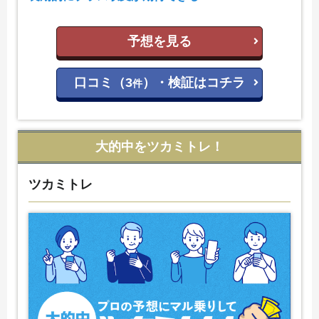
予想を見る
口コミ（3
）・検証はコチラ
件
大的中をツカミトレ！
ツカミトレ