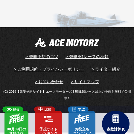
> 競艇予想のコツ
> 競艇SGレースの種類
> ご利用規約・プライバシーポリシー
> ライター紹介
> お問い合わせ
> サイトマップ
(C) 2019【競艇予想サイト】エースモーターズ | 毎日20レース以上の予想を無料で公開
中！
08月09日の
予想サイト
お役立ち
点数計算表
無料予想
ランキング
コンテンツ