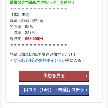
重賞競走で高配当の払い戻しを連発！
＝＝＝＝＝＝＝＝＝＝＝＝＝＝＝
【累計成績】
戦績：27戦23勝4敗
的中率：85％
回収率：347％
総収支：
668,500円
＝＝＝＝＝＝＝＝＝＝＝＝＝＝＝
登録は簡単
LINE
で友達追加するだけ！
今なら
1万円分
の
無料ポイント
が手に入る！
予想を見る
口コミ（14
）・検証はコチラ
件