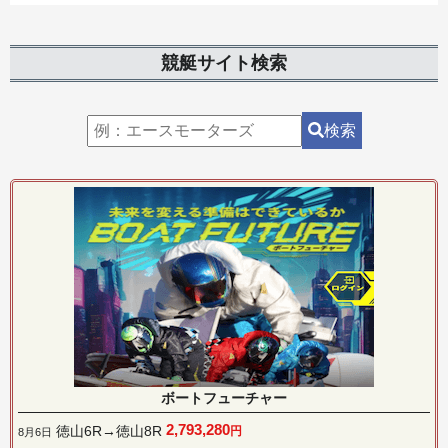
競艇サイト検索
検索
ボートフューチャー
2,793,280
徳山6R→徳山8R
円
8月6日