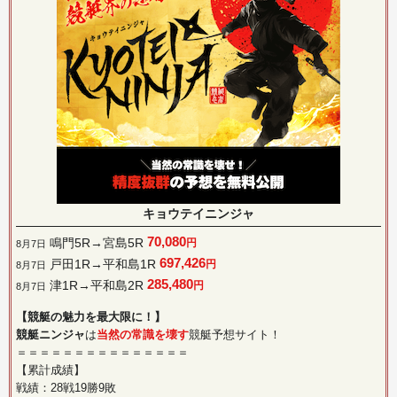
キョウテイニンジャ
70,080
鳴門5R→宮島5R
円
8月7日
697,426
戸田1R→平和島1R
円
8月7日
285,480
津1R→平和島2R
円
8月7日
【競艇の魅力を最大限に！】
競艇ニンジャ
は
当然の常識を壊す
競艇予想サイト！
＝＝＝＝＝＝＝＝＝＝＝＝＝＝＝
【累計成績】
戦績：28戦19勝9敗