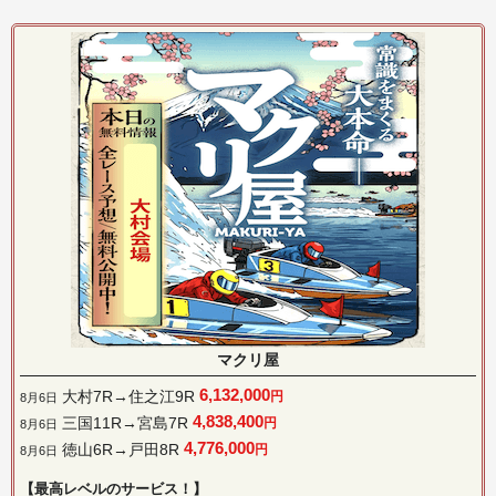
マクリ屋
6,132,000
大村7R→住之江9R
円
8月6日
4,838,400
三国11R→宮島7R
円
8月6日
4,776,000
徳山6R→戸田8R
円
8月6日
【最高レベルのサービス！】