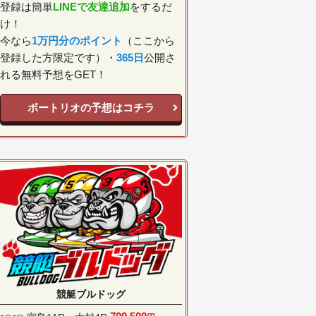
登録は簡単
LINEで友達追加
をするだ
け！
今なら
1万円分のポイント
（ここから
登録した方限定です）・
365日
公開さ
れる無料予想をGET！
ボートリオの予想はコチラ
競艇ブルドッグ