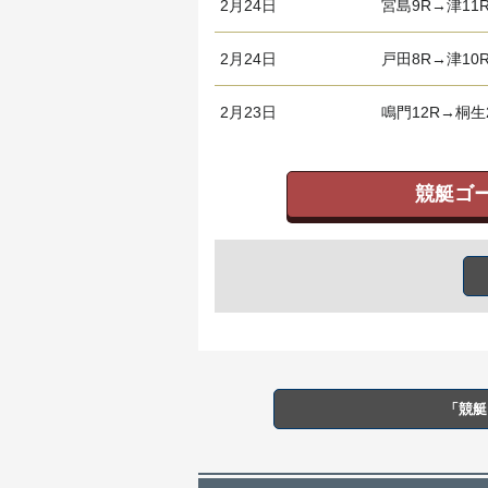
2月
24日
宮島9R→津11
2月
24日
戸田8R→津10
2月
23日
鳴門12R→桐生
競艇ゴ
「競艇