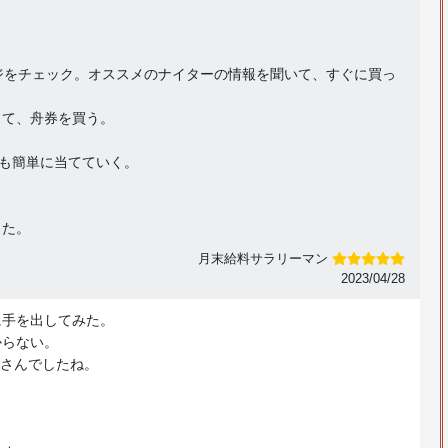
ジをチェック。オススメのナイターの情報を聞いて、すぐに買っ
して、舟券を買う。
とも簡単に当てていく。
った。
月末給料サラリーマン
2023/04/28
に手を出してみた。
からない。
Dさんでしたね。