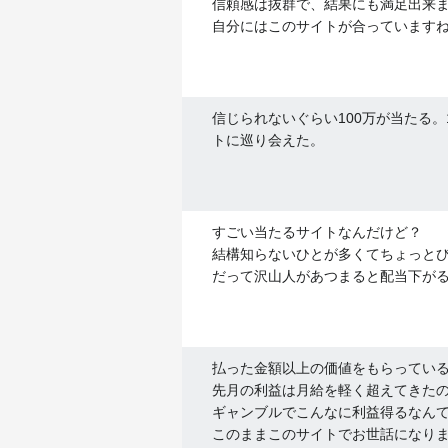
信頼感は抜群で、結果にも満足出来
自分にはこのサイトが合っています
信じられないぐらい100万が当たる
トに巡り会えた。
すごい当たるサイトなんだけど？
結構知らないひとが多くてちょっと
だって沢山人があつまると配当下が
払った金額以上の価値をもらってい
先月の利益は月給を軽く超えてきた
ギャンブルでこんなに利益得るなん
このままこのサイトでお世話になり