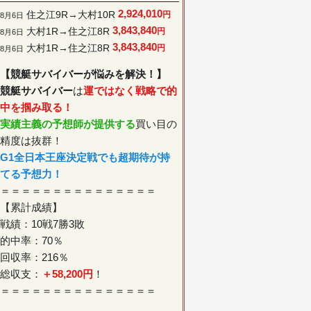
2,924,010
住之江9R→大村10R
円
8月6日
3,843,840
大村1R→住之江8R
円
8月6日
3,843,840
大村1R→住之江8R
円
8月6日
【競艇サバイバーが悩みを解決！】
競艇サバイバー
は
運ではなく戦略で的
中を掴み取る！
実績主義の予想師が提供する
買い目の
精度は抜群！
G1全日本王座決定戦でも超期待が持
てる予想力！
＝＝＝＝＝＝＝＝＝＝＝＝＝＝＝
【累計成績】
戦績：10戦7勝3敗
的中率：70％
回収率：216％
総収支：
＋58,200円
！
＝＝＝＝＝＝＝＝＝＝＝＝＝＝＝