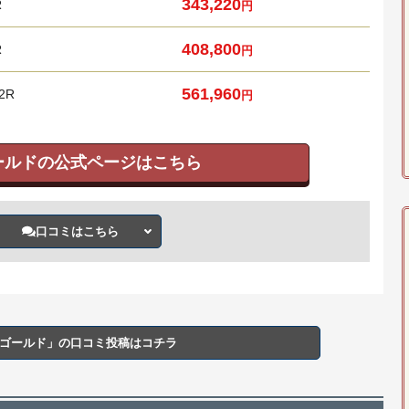
343,220
R
円
408,800
R
円
561,960
2R
円
ールドの公式ページはこちら
口コミはこちら
ゴールド」の口コミ投稿はコチラ