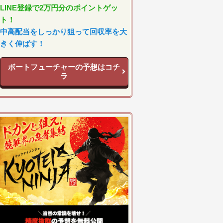
LINE登録で2万円分のポイントゲッ
ト！
中高配当をしっかり狙って回収率を大
きく伸ばす！
ボートフューチャーの予想はコチ
ラ