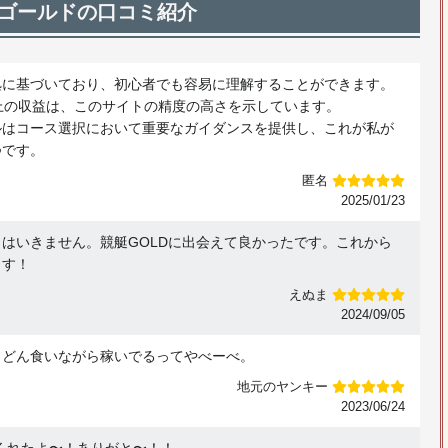
ゴールドの口コミ紹介
拠に基づいており、初心者でも容易に理解することができます。
上の収益は、このサイトの精度の高さを示しています。
ルはコース選択において重要なガイダンスを提供し、これが私が
つです。
匿名
2025/01/23
はいきません。競艇GOLDに出会えて良かったです。これから
ます！
えぬま
2024/09/05
うどん食いながら稼いでるってやべーべ。
地元のヤンキー
2023/06/24