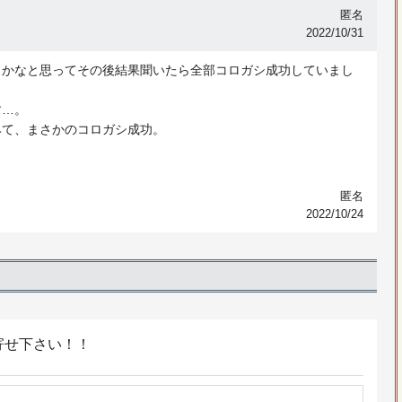
匿名
2022/10/31
当かなと思ってその後結果聞いたら全部コロガシ成功していまし
す…。
みて、まさかのコロガシ成功。
匿名
2022/10/24
寄せ下さい！！