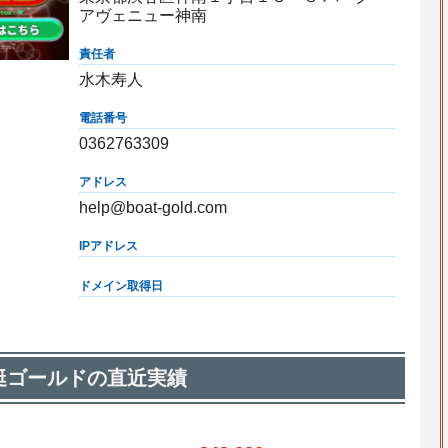
アヴェニュー神南
責任者
水木寿人
電話番号
0362763309
アドレス
help@boat-gold.com
IPアドレス
ドメイン取得日
艇ゴールドの直近実績