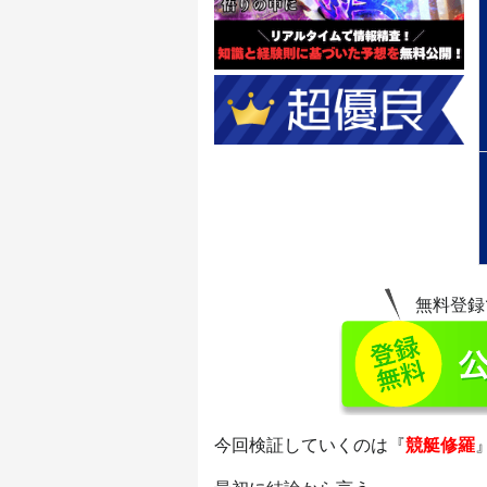
無料登録
今回検証していくのは『
競艇修羅