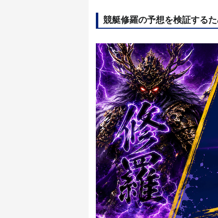
競艇修羅の予想を検証するた