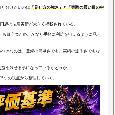
切り分けたいのは
「見せ方の強さ」と「実際の買い目の中
万円超の払戻実績が大きく掲載されている。
ントも目立つため、かなり手軽に利益を狙えるように見え
るべきなのは、登録の簡単さでも、実績の派手さでもな
利益を残せる形になっているかどうか。
下5つの視点から整理していく。