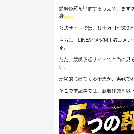
競艇修羅を評価するうえで、まず
身」。
公式サイトでは、数十万円〜300
さらに、LINE登録や利用者コメ
る。
ただ、競艇予想サイトで本当に見
い。
最終的に出てくる予想が、実戦で
そこで本記事では、競艇修羅を以