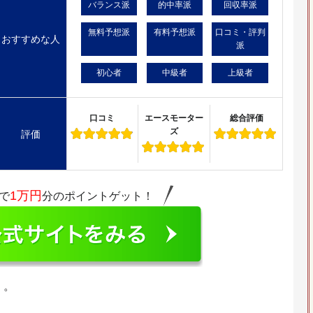
バランス派
的中率派
回収率派
無料予想派
有料予想派
口コミ・評判
おすすめな人
派
初心者
中級者
上級者
口コミ
エースモーター
総合評価
ズ
評価
1万円
で
分のポイントゲット！
』。