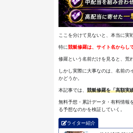
ここを分けて見ないと、本当に実
特に
競艇修羅は、サイト名からし
修羅という名前だけを見ると、荒
しかし実際に大事なのは、名前の
かどうか。
本記事では、
競艇修羅を「高額実
無料予想・累計データ・有料情報
る予想なのかを検証していく。
ライター紹介