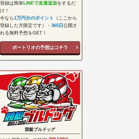
登録は簡単
LINEで友達追加
をするだ
け！
今なら
1万円分のポイント
（ここから
登録した方限定です）・
365日
公開さ
れる無料予想をGET！
ボートリオの予想はコチラ
競艇ブルドッグ