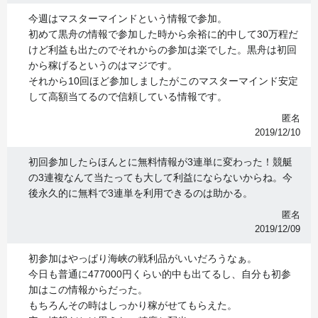
今週はマスターマインドという情報で参加。
初めて黒舟の情報で参加した時から余裕に的中して30万程だ
けど利益も出たのでそれからの参加は楽でした。黒舟は初回
から稼げるというのはマジです。
それから10回ほど参加しましたがこのマスターマインド安定
して高額当てるので信頼している情報です。
匿名
2019/12/10
初回参加したらほんとに無料情報が3連単に変わった！競艇
の3連複なんて当たっても大して利益にならないからね。今
後永久的に無料で3連単を利用できるのは助かる。
匿名
2019/12/09
初参加はやっぱり海峡の戦利品がいいだろうなぁ。
今日も普通に477000円くらい的中も出てるし、自分も初参
加はこの情報からだった。
もちろんその時はしっかり稼がせてもらえた。