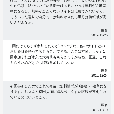
けど、黒舟に限っては無料も毎日的中しまくるから無料の的
中が信頼に結びついている部分はある。やっぱ無料が判断基
準になるし、無料が当たらないサイトは信用できないから。
そういった意味で自分的には無料が当たる黒舟は信頼感が高
いんだよなぁ。
匿名
2019/12/25
1回だけでもまず参加した方がいいですね。他のサイトとの
違いを身を持って感じるこができる。ここは本物。しかも1
回参加すれば永久七大特典ももらえますからね。正直、これ
もらうためだけでも情報参加してもいい。
匿名
2019/12/24
初回参加したのでこれで今後は無料情報が3連複→3連単にな
ります。ちゃんと初回参加に踏み出しやすい環境が整えられ
ているのはいいところ。
匿名
2019/12/19