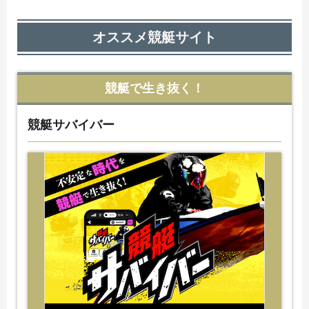
オススメ競艇サイト
競艇で生き抜く！
競艇サバイバー