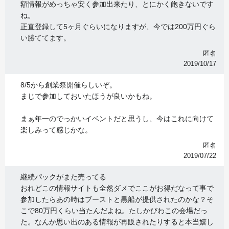
額情報がめっちゃ安く参加出来たり、とにかく飽きないです
ね。
正直登録して5ヶ月ぐらいになりますが、今では200万円ぐら
い勝ててます。
匿名
2019/10/17
8/5から創業祭開催らしいぞ。
まじで参加しておいたほうが良いかもね。
まぁ年一のでっかいイベントだと思うし、今はこれに向けて
楽しみって感じかな。
匿名
2019/07/22
継続パックがまた売ってる
おれどこの情報サイトも全然ダメでここがお得だなって事で
参加したらあの時はブーストと黒船が提供されたのかな？そ
こで80万円くらい当たんだよね。たしかびわこの会場だっ
た。なんか思い出のある情報が再販されたりすると本当嬉し