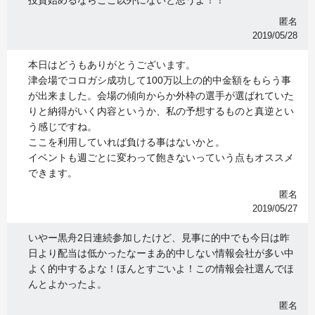
投資始めるならここ以外にないと思うよ！！
匿名
2019/05/28
本日はどうもありがとうございます。
津会場でコロガシ成功して100万以上の的中金額をもらう事
が出来ました。会場の傾向からか外枠の選手が選ばれていた
りと納得がいく内容というか、私の予想するものと真逆とい
う感じですね。
ここを利用していれば負ける事はないかと。
イベントも週ごとに変わって飽きないっていう点もオススメ
できます。
匿名
2019/05/27
いやー黒舟2日連続参加したけど、見事に的中でも今日は昨
日より配当は低かったなーまあ的中しない情報会社が多い中
よく的中するよな！ほんとすごいよ！この情報会社選んでほ
んとよかったよ。
匿名