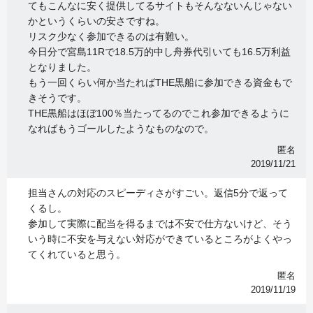
てもこんなに安く提供してるサイトもそんなないんじゃない
かというくらいの安さですね。
リスク少なく参加できるのは有難い。
今日分で宮島11Rで18.5万的中し舟券代引いても16.5万利益
となりました。
もう一回くらい何か当たればTHE黒船に参加できる資金もで
きそうです。
THE黒船はほぼ100％当たってるのでこれ参加できるように
なればもうゴールしたようなものなので。
匿名
2019/11/21
担当さんの対応のスピーディさがすごい。返信5分で返って
くるし。
参加して実際に配当を得るまでは不安で仕方ないけど、そう
いう時に不安を与えない対応ができているところがよくやっ
てくれていると思う。
匿名
2019/11/19