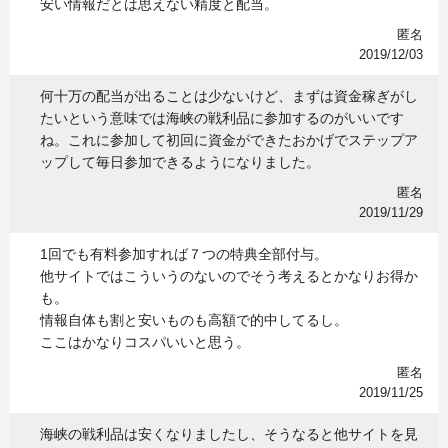
安い情報だとは思えない精度と配当。
匿名
2019/12/03
何十万の配当が出ることは少ないけど、まずは資金稼ぎがし
たいという意味では海峡の戦利品に参加するのがいいです
ね。これに参加して初回に資金ができたおかげでステップア
ップして毎日参加できるようになりました。
匿名
2019/11/29
1回でも有料参加すれば７つの特典全部付与。
他サイトではこういうのないのでそう考えるとかなりお得か
も。
情報自体も割と安いものも高額で的中してるし。
ここはかなりコスパいいと思う。
匿名
2019/11/25
海峡の戦利品は安くなりましたし、そうなると他サイトを見