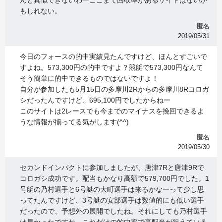
んと真似できないわーここまで回収率があるサイトはないか
もしれない。
匿名
2019/05/31
今日のフォースの的中実績見たんですけど、ほんとすごいで
すよね。573,300円の的中ですよ？競艇で573,300円なんて
そう簡単に的中できるものではないですよ！
自分が参加したも5月15日の多摩川2Rからの多摩川8Rコロガ
シだったんですけど、695,100円でしたからねー
このサイトは2レースでも今までのマイナスを挽回できるよ
うな情報が揃ってる気がします(^^)
匿名
2019/05/30
セカンドインパクトに参加しましたが、唐津7Rと唐津9Rで
コロガシ成功です。配当もかなり高額で579,700円でした。1
号艇の乃村選手と6号艇の大町選手は来るかなーって少し思
ってたんですけど、3号艇の安部選手は数値的にも低い選手
だったので、予想外の展開でしたね。それにしても乃村選手