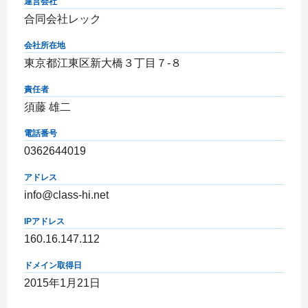
運営会社
合同会社レック
会社所在地
東京都江東区新大橋３丁目７-８
責任者
須藤 雄二
電話番号
0362644019
アドレス
info@class-hi.net
IPアドレス
160.16.147.112
ドメイン取得日
2015年1月21日