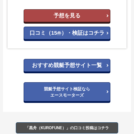
予想を見る
口コミ（15
）・検証はコチラ
件
おすすめ競艇予想サイト一覧
競艇予想サイト検証なら
エースモーターズ
「黒舟（KUROFUNE）」の口コミ投稿はコチラ