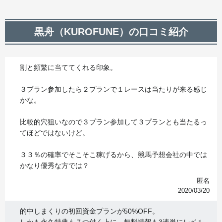
黒舟（KUROFUNE）の口コミ紹介
割と頻繁に当ててくれる印象。
３プラン参加したら２プランで１レースは当たりが来る感じ
かな。
比較的穴狙いなので３プラン参加して３プランとも当たるっ
てほどではないけど。
３３％の確率でそこそこ稼げるから、競馬予想会社の中では
かなり優秀な方では？
匿名
2020/03/20
的中しまくりの初回資金プランが50%OFF。