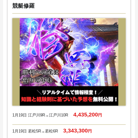
競艇修羅
4,435,200
1月19日 江戸川9R→江戸川10R
円
3,343,300
1月19日 若松5R→若松6R
円