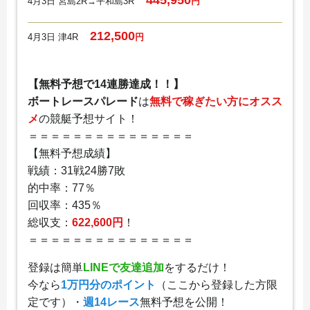
445,950
4月3日 宮島2R→平和島3R
円
212,500
4月3日 津4R
円
【無料予想で14連勝達成！！】
ボートレースパレード
は
無料で稼ぎたい方にオスス
メ
の競艇予想サイト！
＝＝＝＝＝＝＝＝＝＝＝＝＝＝＝
【無料予想成績】
戦績：31戦24勝7敗
的中率：77％
回収率：435％
総収支：
622,600円
！
＝＝＝＝＝＝＝＝＝＝＝＝＝＝＝
登録は簡単
LINEで友達追加
をするだけ！
今なら
1万円分のポイント
（ここから登録した方限
定です）・
週14レース
無料予想を公開！