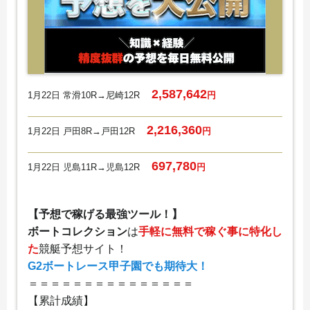
2,587,642
1月22日 常滑10R→尼崎12R
円
2,216,360
1月22日 戸田8R→戸田12R
円
697,780
1月22日 児島11R→児島12R
円
【予想で稼げる最強ツール！】
ボートコレクション
は
手軽に無料で稼ぐ事に特化し
た
競艇予想サイト！
G2ボートレース甲子園でも期待大！
＝＝＝＝＝＝＝＝＝＝＝＝＝＝＝
【累計成績】