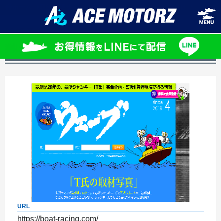
ホーム
競艇予想サイト「競艇ウェーブ」の口コミ・評判は？
競艇予想サイト「競艇ウェーブ」の口コミ・評
判は？
URL
https://boat-racing.com/