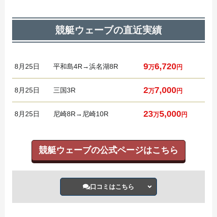
競艇ウェーブの直近実績
9
6,720
8月
25日
平和島4R→浜名湖8R
万
円
2
7,000
8月
25日
三国3R
万
円
23
5,000
8月
25日
尼崎8R→尼崎10R
万
円
競艇ウェーブの公式ページはこちら
口コミはこちら