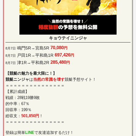
キョウテイニンジャ
70,080
鳴門5R→宮島5R
円
8月7日
697,426
戸田1R→平和島1R
円
8月7日
285,480
津1R→平和島2R
円
8月7日
【競艇の魅力を最大限に！】
競艇ニンジャ
は
当然の常識を壊す
競艇予想サイト！
＝＝＝＝＝＝＝＝＝＝＝＝＝＝＝
【累計成績】
戦績：28戦19勝9敗
的中率：67％
回収率：199％
総収支：
501,850円
！
＝＝＝＝＝＝＝＝＝＝＝＝＝＝＝
登録は簡単
LINE
で友達追加するだけ！