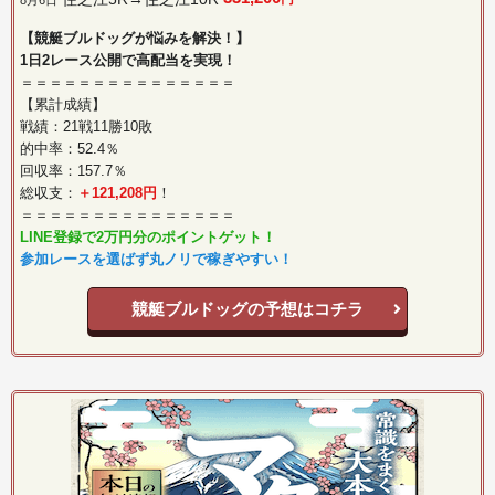
8月6日
【競艇ブルドッグが悩みを解決！】
1日2レース公開で高配当を実現！
＝＝＝＝＝＝＝＝＝＝＝＝＝＝＝
【累計成績】
戦績：21戦11勝10敗
的中率：52.4％
回収率：157.7％
総収支：
＋121,208円
！
＝＝＝＝＝＝＝＝＝＝＝＝＝＝＝
LINE登録で2万円分のポイントゲット！
参加レースを選ばず丸ノリで稼ぎやすい！
競艇ブルドッグの予想はコチラ