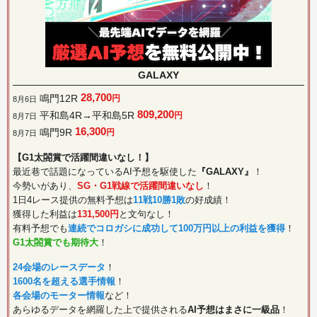
GALAXY
28,700
鳴門12R
円
8月6日
809,200
平和島4R→平和島5R
円
8月7日
16,300
鳴門9R
円
8月7日
【G1太閤賞で活躍間違いなし！】
最近巷で話題になっているAI予想を駆使した
『GALAXY』
！
今勢いがあり、
SG・G1戦線で活躍間違いなし
！
1日4レース提供の無料予想は
11戦10勝1敗
の好成績！
獲得した利益は
131,500円
と文句なし！
有料予想でも
連続でコロガシに成功して100万円以上の利益を獲得
！
G1太閤賞でも期待大
！
24会場のレースデータ
！
1600名を超える選手情報
！
各会場のモーター情報
など！
あらゆるデータを網羅した上で提供される
AI予想はまさに一級品
！