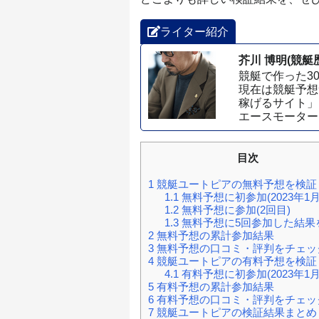
ライター紹介
芥川 博明(競艇歴
競艇で作った3
現在は競艇予想
稼げるサイト」
エースモーター
目次
1
競艇ユートピアの無料予想を検証
1.1
無料予想に初参加(2023年1月
1.2
無料予想に参加(2回目)
1.3
無料予想に5回参加した結果
2
無料予想の累計参加結果
3
無料予想の口コミ・評判をチェッ
4
競艇ユートピアの有料予想を検証
4.1
有料予想に初参加(2023年1月
5
有料予想の累計参加結果
6
有料予想の口コミ・評判をチェッ
7
競艇ユートピアの検証結果まとめ