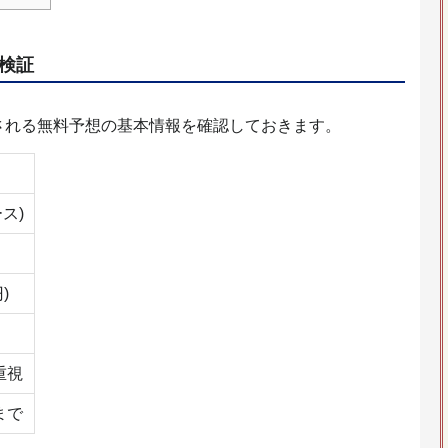
検証
される無料予想の基本情報を確認しておきます。
ス)
)
重視
まで