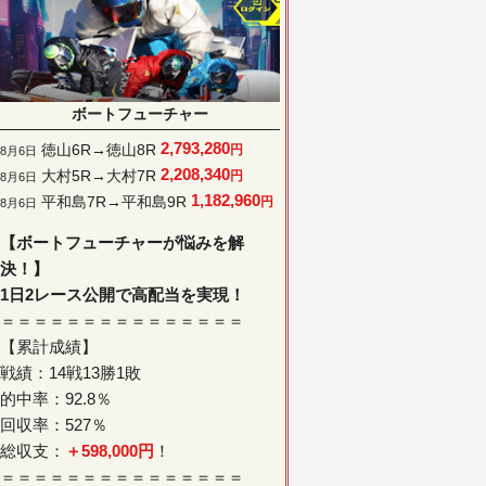
ボートフューチャー
2,793,280
徳山6R→徳山8R
円
8月6日
2,208,340
大村5R→大村7R
円
8月6日
1,182,960
平和島7R→平和島9R
円
8月6日
【ボートフューチャーが悩みを解
決！】
1日2レース公開で高配当を実現！
＝＝＝＝＝＝＝＝＝＝＝＝＝＝＝
【累計成績】
戦績：14戦13勝1敗
的中率：92.8％
回収率：527％
総収支：
＋598,000円
！
＝＝＝＝＝＝＝＝＝＝＝＝＝＝＝