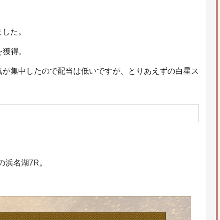
ました。
しを獲得。
気が集中したので配当は低いですが、とりあえずの白星ス
の浜名湖7R。