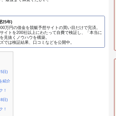
25年)
000万円の借金を競艇予想サイトの買い目だけで完済。
サイトを200社以上にわたって自費で検証し、「本当に
を見抜くノウハウを構築。
ズでは検証結果、口コミなどを公開中。
5日)
を紹介
ク！
8日)
ク！