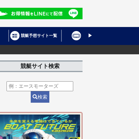
競艇予想サイト一覧
競艇場
SG情
競艇サイト検索
検索