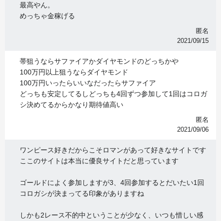
最高やん。
めっちゃ金稼げる
匿名
2021/09/15
帯狙うならサファイアかダイヤモンドのどっちかや
100万円以上狙うならダイヤモンド
100万円いったらいいなだったらサファイア
どっちも安定してるしどっちも4回ずつ参加して1回はコロガ
シ決めてるからかなり期待値高い
匿名
2021/09/06
ワンピース好きだからこそロマンがあって好きなサイトです
ここのサイトは本当に優良サイトだと思っています
ゴールドによく参加しますが3、4回参加するとだいたい1回
コロガシが決まってる印象がありますね
しかも2レース不的中ということが少なく、いつも惜しい感