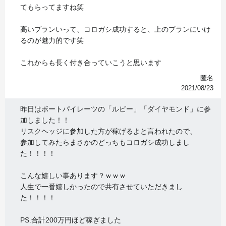
てもらってますね笑
高いプランいって、コロガシ成功すると、上のプランにいけ
るのが魅力的です笑
これからも長く付き合っていこうと思います
匿名
2021/08/23
昨日はボートパイレーツの「ルビー」「ダイヤモンド」に参
加しました！！
リスクヘッジに参加した方が稼げるよと言われたので、
参加してみたらまさかのどっちもコロガシ成功しまし
た！！！！
こんな嬉しい事あります？ｗｗｗ
人生で一番嬉しかったので共有させていただきまし
た！！！！
PS.合計200万円ほど稼ぎました