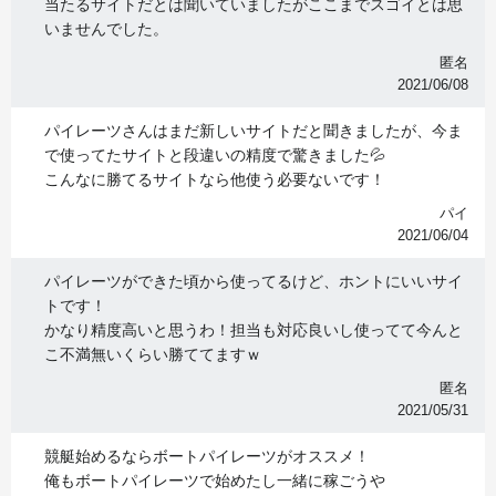
当たるサイトだとは聞いていましたがここまでスゴイとは思
いませんでした。
匿名
2021/06/08
パイレーツさんはまだ新しいサイトだと聞きましたが、今ま
で使ってたサイトと段違いの精度で驚きました💦
こんなに勝てるサイトなら他使う必要ないです！
パイ
2021/06/04
パイレーツができた頃から使ってるけど、ホントにいいサイ
トです！
かなり精度高いと思うわ！担当も対応良いし使ってて今んと
こ不満無いくらい勝ててますｗ
匿名
2021/05/31
競艇始めるならボートパイレーツがオススメ！
俺もボートパイレーツで始めたし一緒に稼ごうや