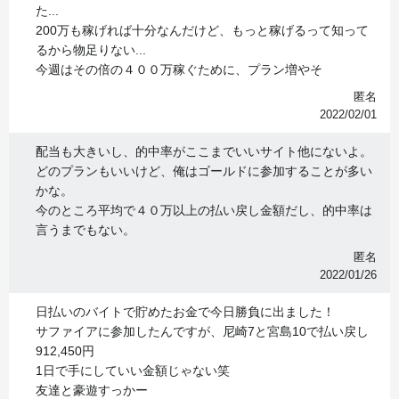
た...
200万も稼げれば十分なんだけど、もっと稼げるって知って
るから物足りない...
今週はその倍の４００万稼ぐために、プラン増やそ
匿名
2022/02/01
配当も大きいし、的中率がここまでいいサイト他にないよ。
どのプランもいいけど、俺はゴールドに参加することが多い
かな。
今のところ平均で４０万以上の払い戻し金額だし、的中率は
言うまでもない。
匿名
2022/01/26
日払いのバイトで貯めたお金で今日勝負に出ました！
サファイアに参加したんですが、尼崎7と宮島10で払い戻し
912,450円
1日で手にしていい金額じゃない笑
友達と豪遊すっかー