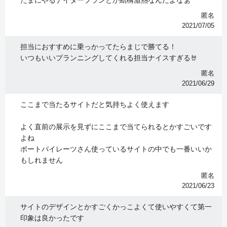
匿名
2021/07/05
担当におすすめに乗っかってたらまじで勝てる！
いつもいいプランニングしてくれる担当ナイスすぎる🤘
匿名
2021/06/29
ここまで当たるサイトだと気持ちよく使えます
よく直前の展示を見ずにここまで当てられるとかすごいです
よね
ボートパイレーツさん使っているサイトの中でも一番いいか
もしれません
匿名
2021/06/23
サイトのデザインとかすごくかっこよくて使いやすくて第一
印象は良かったです