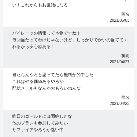
い！これからもお世話になる
匿名
2021/05/03
パイレーツの情報って本物ですね！
毎回当たってわけじゃないけど、しっかりでかいの当ててく
れるから安心感ある！
英明
2021/04/27
当たらんやろと思ってたら無料が的中した
これはやる価値あるやろか
配信メールもなんかおもろいねんな
匿名
2021/04/23
昨日のゴールドには悶絶したな
他のプランも参加してみたい
サファイアやろうか迷い中