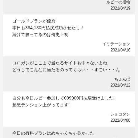
ルビーの指輪
2021/04/19
ゴールドプランが優秀
本日も364,180円払戻成功させたし！
続けて勝ってるのは俺史上初
イミテーション
2021/04/16
コロガシがここまで当たるサイトも中々ないよね
どうしてこんなに当たるのってくらい・・すごい・・ん
ちょんぼ
2021/04/12
自分も今日ルビー参加して609900円払戻受けました!
超絶テンション上がってます!
ショコタン
2021/04/08
今日の有料プランはめちゃくちゃ良かった