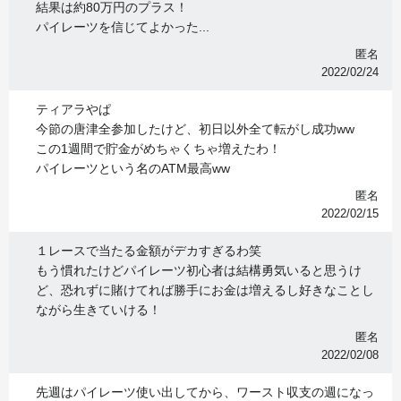
結果は約80万円のプラス！
パイレーツを信じてよかった...
匿名
2022/02/24
ティアラやぱ
今節の唐津全参加したけど、初日以外全て転がし成功ww
この1週間で貯金がめちゃくちゃ増えたわ！
パイレーツという名のATM最高ww
匿名
2022/02/15
１レースで当たる金額がデカすぎるわ笑
もう慣れたけどパイレーツ初心者は結構勇気いると思うけ
ど、恐れずに賭けてれば勝手にお金は増えるし好きなことし
ながら生きていける！
匿名
2022/02/08
先週はパイレーツ使い出してから、ワースト収支の週になっ