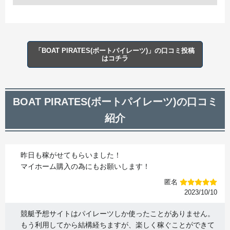
「BOAT PIRATES(ボートパイレーツ)」の口コミ投稿
はコチラ
BOAT PIRATES(ボートパイレーツ)の口コミ
紹介
昨日も稼がせてもらいました！
マイホーム購入の為にもお願いします！
匿名
2023/10/10
競艇予想サイトはパイレーツしか使ったことがありません。
もう利用してから結構経ちますが、楽しく稼ぐことができて