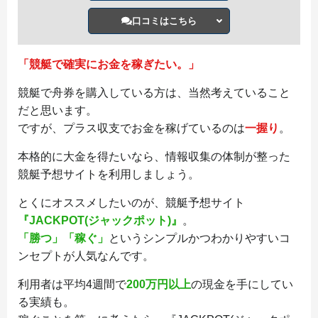
口コミはこちら
「競艇で確実にお金を稼ぎたい。」
競艇で舟券を購入している方は、当然考えていること
だと思います。
ですが、プラス収支でお金を稼げているのは
一握り
。
本格的に大金を得たいなら、情報収集の体制が整った
競艇予想サイトを利用しましょう。
とくにオススメしたいのが、競艇予想サイト
『JACKPOT(ジャックポット)』
。
「勝つ」「稼ぐ」
というシンプルかつわかりやすいコ
ンセプトが人気なんです。
利用者は平均4週間で
200万円以上
の現金を手にしてい
る実績も。