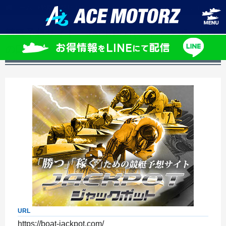
ホーム
競艇予想サイト「JACKPOT(ジャックポット)」の口コミ・評
競艇予想サイト「JACKPOT(ジャックポット)」
の口コミ・評判は？
URL
https://boat-jackpot.com/