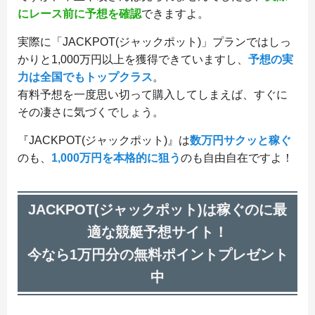
にレース前に予想を確認
できますよ。
実際に「JACKPOT(ジャックポット)」プランではしっ
かりと1,000万円以上を獲得できていますし、
予想の実
力は全国でもトップクラス
。
有料予想を一度思い切って購入してしまえば、すぐに
その凄さに気づくでしょう。
『JACKPOT(ジャックポット)』は
数万円サクッと稼ぐ
のも、
1,000万円を本格的に狙う
のも自由自在ですよ！
JACKPOT(ジャックポット)は稼ぐのに最
適な競艇予想サイト！
今なら1万円分の無料ポイントプレゼント
中