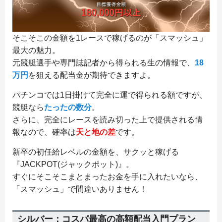
そこそこの金額を1レースで稼げるのが「スマッシュ」
最大の魅力。
元競艇選手や専門誌記者から得られる生の情報で、
18
万円
を狙える配当金が期待できますよ。
パチンコでは1日掛けて完全に運で得られる額ですが、
競艇なら
たったの数分
。
さらに、完全にレースを読み切った上で提供される情
報なので、確率は
天と地の差
です。
新卒の初任給レベルの金額を、サクッと稼げる
『JACKPOT(ジャックポット)』。
すぐにそこそこまとまったお金を手に入れたいなら、
「スマッシュ」で間違いありません！
シルバー：コスパ最高の高額配当入門プラン