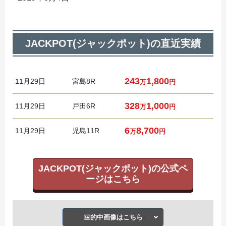
JACKPOT(ジャックポット)の直近実績
243
1,800
11月
29日
宮島8R
万
円
328
1,000
11月
29日
戸田6R
万
円
6
8,700
11月
29日
児島11R
万
円
JACKPOT(ジャックポット)の公式ペ
ージはこちら
的中画像はこちら