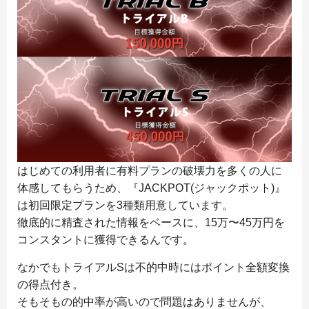
はじめての利用者に有料プランの破壊力を多くの人に
体感してもらうため、『JACKPOT(ジャックポット)』
は初回限定プランを3種類用意しています。
徹底的に精査された情報をベースに、15万〜45万円を
コンスタントに獲得できるんです。
なかでもトライアルSは不的中時にはポイント全額変換
の得点付き。
そもそもの的中率が高いので問題はありませんが、