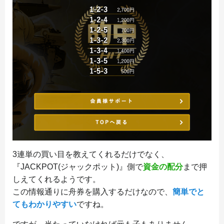
3連単の買い目を教えてくれるだけでなく、
『JACKPOT(ジャックポット)』側で
資金の配分
まで押
しえてくれるようです。
この情報通りに舟券を購入するだけなので、
簡単でと
てもわかりやすい
ですね。