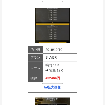
的中日
2019/12/10
プラン
SILVER
鳴門 11R
レース
宮島 12R
獲得
432464円
拡大画像