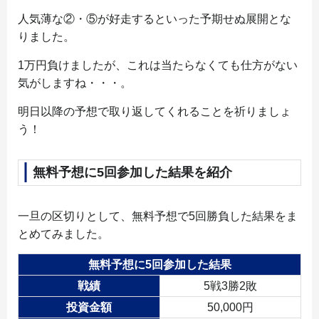
人気薄な②・⑤が好走するといった予期せぬ展開とな
りました。
1万円負けましたが、これは当たらなくても仕方がない
気がしますね・・・。
明日以降の予想で取り返してくれることを祈りましょ
う！
無料予想に5回参加した結果を紹介
一旦の区切りとして、無料予想で5回勝負した結果をま
とめてみました。
無料予想に5回参加した結果
戦績
5戦3勝2敗
投資金額
50,000円