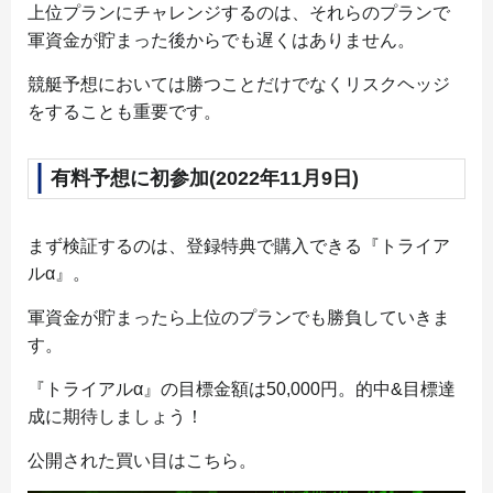
上位プランにチャレンジするのは、それらのプランで
軍資金が貯まった後からでも遅くはありません。
競艇予想においては勝つことだけでなくリスクヘッジ
をすることも重要です。
有料予想に初参加(2022年11月9日)
まず検証するのは、登録特典で購入できる『トライア
ルα』。
軍資金が貯まったら上位のプランでも勝負していきま
す。
『トライアルα』の目標金額は50,000円。的中&目標達
成に期待しましょう！
公開された買い目はこちら。