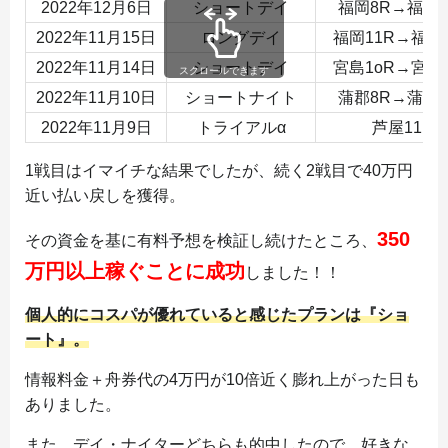
2022年12月6日
ショートデイ
福岡8R→福岡1
2022年11月15日
ロングデイ
福岡11R→福岡1
2022年11月14日
ショートデイ
宮島1oR→宮島1
2022年11月10日
ショートナイト
蒲郡8R→蒲郡1
2022年11月9日
トライアルα
芦屋11R
1戦目はイマイチな結果でしたが、続く2戦目で40万円
近い払い戻しを獲得。
350
その資金を基に有料予想を検証し続けたところ、
万円以上稼ぐことに成功
しました！！
個人的にコスパが優れていると感じたプランは『ショ
ート』。
情報料金＋舟券代の4万円が10倍近く膨れ上がった日も
ありました。
また、デイ・ナイターどちらも的中したので、好きな