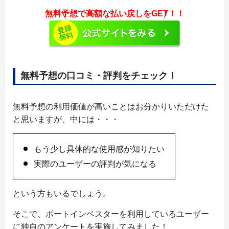
無料予想で高額な払い戻しをGET！！
無料予想の口コミ・評判をチェック！
無料予想の利用価値が高いことはお分かりいただけた
と思いますが、中には・・・
もう少し具体的な使用感が知りたい
実際のユーザーの評判が気になる
という方もいるでしょう。
そこで、ボートインベスターを利用しているユーザー
に独自のアンケートを実施してみました！