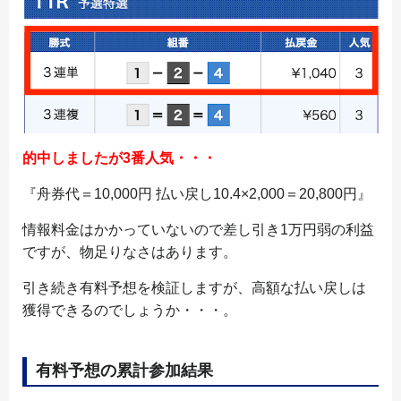
的中しましたが3番人気・・・
『舟券代＝10,000円 払い戻し10.4×2,000＝20,800円』
情報料金はかかっていないので差し引き1万円弱の利益
ですが、物足りなさはあります。
引き続き有料予想を検証しますが、高額な払い戻しは
獲得できるのでしょうか・・・。
有料予想の累計参加結果