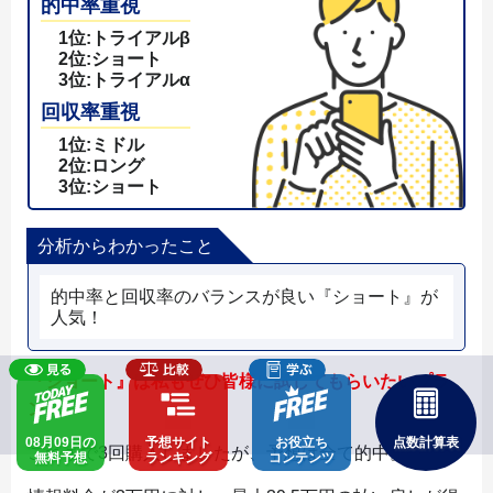
的中率重視
1位:トライアルβ
2位:ショート
3位:トライアルα
回収率重視
1位:ミドル
2位:ロング
3位:ショート
分析からわかったこと
的中率と回収率のバランスが良い『ショート』が
人気！
『ショート』は私もぜひ皆様に試してもらいたいプラ
ン。
08月09日の
予想サイト
お役立ち
点数計算表
これまで3回購入しましたが、予想は全て的中。
無料予想
ランキング
コンテンツ