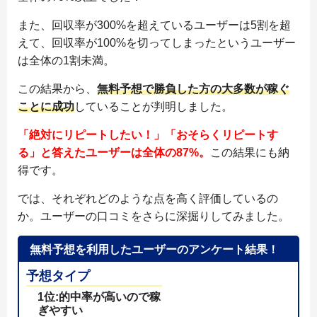
また、回収率が300%を超えているユーザーは5割を超
えて、回収率が100%を切ってしまったというユーザー
は全体の1割未満。
この結果から、
無料予想で勝負した方の大多数が稼ぐ
ことに成功
していることが判明しました。
「絶対にリピートしたい！」「おそらくリピートす
る」と答えたユーザーは全体の87%。
この結果にも納
得です。
では、それぞれどのような点を高く評価しているの
か。ユーザーの口コミをさらに深掘りしてみました。
無料予想を利用したユーザーのアンケート結果！
予想タイプ
1位:的中率が高いので稼
ぎやすい