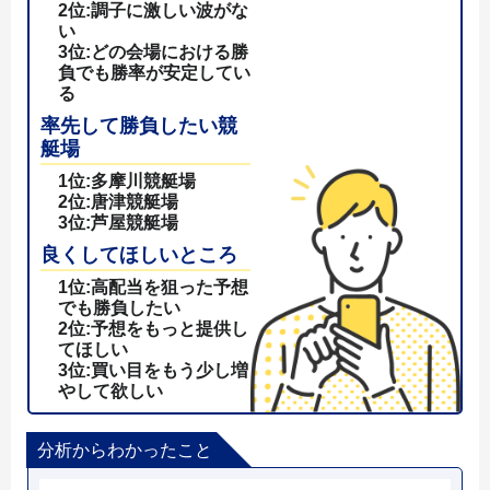
2位:調子に激しい波がな
い
3位:どの会場における勝
負でも勝率が安定してい
る
率先して勝負したい競
艇場
1位:多摩川競艇場
2位:唐津競艇場
3位:芦屋競艇場
良くしてほしいところ
1位:高配当を狙った予想
でも勝負したい
2位:予想をもっと提供し
てほしい
3位:買い目をもう少し増
やして欲しい
分析からわかったこと