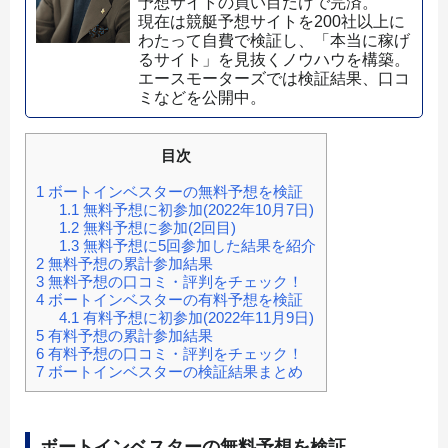
予想サイトの買い目だけで完済。
現在は競艇予想サイトを200社以上に
わたって自費で検証し、「本当に稼げ
るサイト」を見抜くノウハウを構築。
エースモーターズでは検証結果、口コ
ミなどを公開中。
目次
1
ボートインベスターの無料予想を検証
1.1
無料予想に初参加(2022年10月7日)
1.2
無料予想に参加(2回目)
1.3
無料予想に5回参加した結果を紹介
2
無料予想の累計参加結果
3
無料予想の口コミ・評判をチェック！
4
ボートインベスターの有料予想を検証
4.1
有料予想に初参加(2022年11月9日)
5
有料予想の累計参加結果
6
有料予想の口コミ・評判をチェック！
7
ボートインベスターの検証結果まとめ
ボートインベスターの無料予想を検証