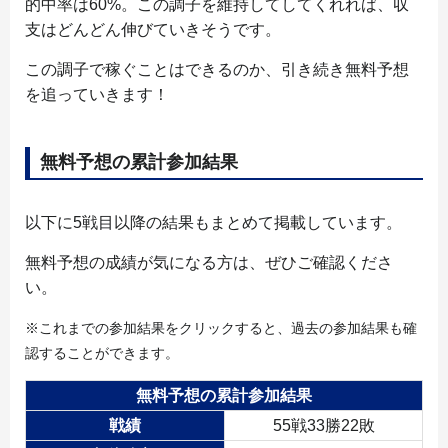
的中率は60%。この調子を維持してしてくれれば、収
支はどんどん伸びていきそうです。
この調子で稼ぐことはできるのか、引き続き無料予想
を追っていきます！
無料予想の累計参加結果
以下に5戦目以降の結果もまとめて掲載しています。
無料予想の成績が気になる方は、ぜひご確認くださ
い。
※これまでの参加結果をクリックすると、過去の参加結果も確
認することができます。
無料予想の累計参加結果
戦績
55戦33勝22敗