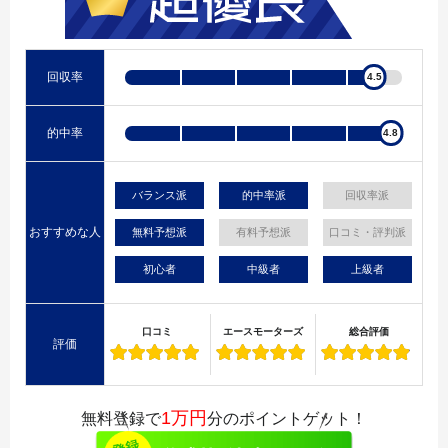
回収率
4.5
的中率
4.8
バランス派
的中率派
回収率派
おすすめな人
無料予想派
有料予想派
口コミ・評判派
初心者
中級者
上級者
口コミ
エースモーターズ
総合評価
評価
1万円
無料登録で
分のポイントゲット！