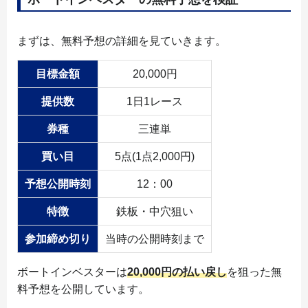
まずは、無料予想の詳細を見ていきます。
目標金額
20,000円
提供数
1日1レース
券種
三連単
買い目
5点(1点2,000円)
予想公開時刻
12：00
特徴
鉄板・中穴狙い
参加締め切り
当時の公開時刻まで
ボートインベスターは
20,000円の払い戻し
を狙った無
料予想を公開しています。