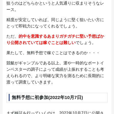
狙うのはどちらかというと人気通りに収まりそうなレ
ース。
精度が安定していれば、同じように堅く狙いたい方に
とって即戦力になってくれるでしょう。
ただ、
的中を意識するあまりガチガチに堅い予想ばか
り公開されていては稼ぐことは難しい
でしょう。
果たして、無料予想で稼ぐことはできるのか・・・
競艇がギャンブルである以上、運や一時的なボートイ
ンベスターの調子によって成績が上振れすることも考
えられるので、より明確な実力を測るために長期的に
渡って調査していきます。
無料予想に初参加(2022年10月7日)
まず検証を行っていくのは、2022年10月7日に公開さ