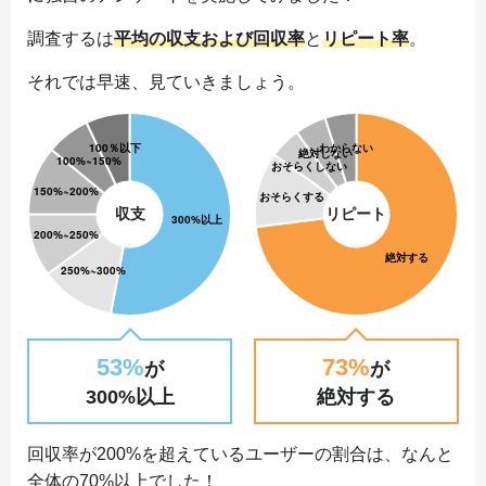
調査するは
平均の収支および回収率
と
リピート率
。
それでは早速、見ていきましょう。
収支
リピート
53%
73%
が
が
300%以上
絶対する
回収率が200%を超えているユーザーの割合は、なんと
全体の70%以上でした！