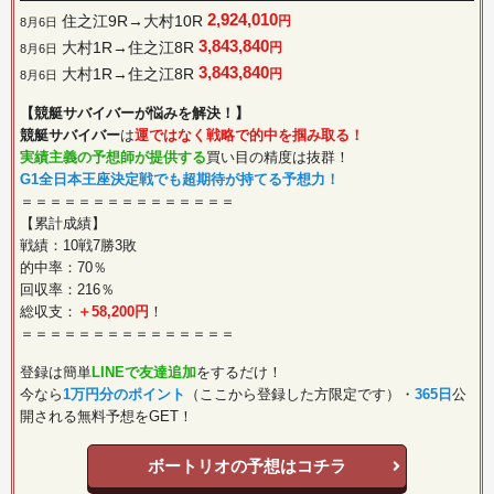
2,924,010
住之江9R→大村10R
円
8月6日
3,843,840
大村1R→住之江8R
円
8月6日
3,843,840
大村1R→住之江8R
円
8月6日
【競艇サバイバーが悩みを解決！】
競艇サバイバー
は
運ではなく戦略で的中を掴み取る！
実績主義の予想師が提供する
買い目の精度は抜群！
G1全日本王座決定戦でも超期待が持てる予想力！
＝＝＝＝＝＝＝＝＝＝＝＝＝＝＝
【累計成績】
戦績：10戦7勝3敗
的中率：70％
回収率：216％
総収支：
＋58,200円
！
＝＝＝＝＝＝＝＝＝＝＝＝＝＝＝
登録は簡単
LINEで友達追加
をするだけ！
今なら
1万円分のポイント
（ここから登録した方限定です）・
365日
公
開される無料予想をGET！
ボートリオの予想はコチラ