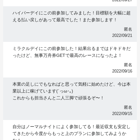
ハイパーデイにこの前参加してみました！目標額を大幅に超
える払い戻しがあって最高でした！また参加します！
匿名
2022/09/21
ミラクルデイにこの前参加した！結果出るまではドキドキだ
ったけど、無事万舟券GETで最高のレースになったよ！
匿名
2022/09/16
本業の足しにでもなればと思って気軽に始めたけど、今は本
業以上に稼げています(´っω･｡)
これからも担当さんと二人三脚で頑張るぞ〜！
匿名
2022/09/15
自分はノーマルナイトによく参加してる！最近収支も安定し
てきたから今度からもっと上のプランに参加してみようか