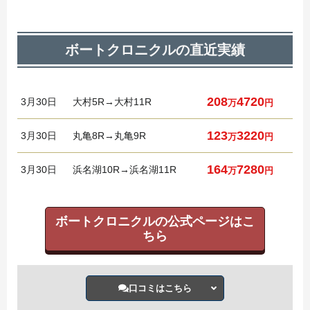
ボートクロニクルの直近実績
208
4720
3月
30日
大村5R→大村11R
万
円
123
3220
3月
30日
丸亀8R→丸亀9R
万
円
164
7280
3月
30日
浜名湖10R→浜名湖11R
万
円
ボートクロニクルの公式ページはこ
ちら
口コミはこちら