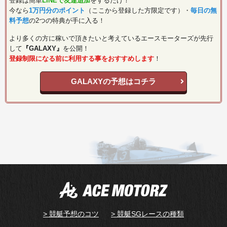
登録は簡単
LINEで友達追加
をするだけ！
今なら
1万円分のポイント
（ここから登録した方限定です）・
毎日の無
料予想
の2つの特典が手に入る！
より多くの方に稼いで頂きたいと考えているエースモーターズが先行
して
『GALAXY』
を公開！
登録制限になる前に利用する事をおすすめします
！
GALAXYの予想はコチラ
> 競艇予想のコツ
> 競艇SGレースの種類