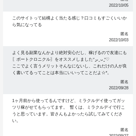
2022/10/05
このサイトって結構よく当たる感じ？口コミもすごくいいか
ら気になってる
匿名
2022/10/03
よく見る副業なんかより絶対安心だし、稼げるので友達にも
〖ボートクロニクル〗をオススメしましたᐡ ̳ᴗ ̫ ᴗ ̳ᐡ♡
ここでよく言うメリットそんなにないし、これだけの人が良
く書いてるってことは本当にいいってことだよ☆*。
匿名
2022/09/28
1ヶ月前から使ってるんですけど、ミラクルデイ使ってガッ
ツリ稼がせてもらってます。 暫くは、ミラクルデイで行こ
うと思っています。皆さんもよかったら試してみてくださ
い。
匿名
2022/09/27