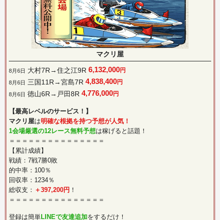
マクリ屋
6,132,000
大村7R→住之江9R
円
8月6日
4,838,400
三国11R→宮島7R
円
8月6日
4,776,000
徳山6R→戸田8R
円
8月6日
【最高レベルのサービス！】
マクリ屋
は
明確な根拠を持つ予想が人気！
1会場厳選の12レース無料予想
は稼げると話題！
＝＝＝＝＝＝＝＝＝＝＝＝＝＝＝
【累計成績】
戦績：7戦7勝0敗
的中率：100％
回収率：1234％
総収支：
＋397,200円
！
＝＝＝＝＝＝＝＝＝＝＝＝＝＝＝
登録は簡単
LINEで友達追加
をするだけ！