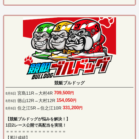
競艇ブルドッグ
709,500
宮島11R→大村4R
円
8月6日
154,050
徳山12R→大村12R
円
8月6日
331,200
住之江5R→住之江10R
円
8月6日
【競艇ブルドッグが悩みを解決！】
1日2レース公開で高配当を実現！
＝＝＝＝＝＝＝＝＝＝＝＝＝＝＝
【累計成績】