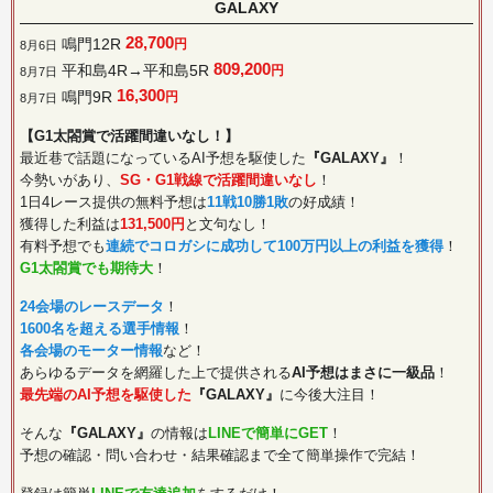
GALAXY
28,700
鳴門12R
円
8月6日
809,200
平和島4R→平和島5R
円
8月7日
16,300
鳴門9R
円
8月7日
【G1太閤賞で活躍間違いなし！】
最近巷で話題になっているAI予想を駆使した
『GALAXY』
！
今勢いがあり、
SG・G1戦線で活躍間違いなし
！
1日4レース提供の無料予想は
11戦10勝1敗
の好成績！
獲得した利益は
131,500円
と文句なし！
有料予想でも
連続でコロガシに成功して100万円以上の利益を獲得
！
G1太閤賞でも期待大
！
24会場のレースデータ
！
1600名を超える選手情報
！
各会場のモーター情報
など！
あらゆるデータを網羅した上で提供される
AI予想はまさに一級品
！
最先端のAI予想を駆使した
『GALAXY』
に今後大注目！
そんな
『GALAXY』
の情報は
LINEで簡単にGET
！
予想の確認・問い合わせ・結果確認まで全て簡単操作で完結！