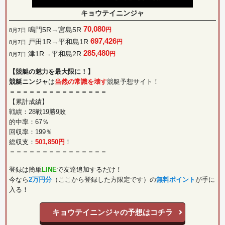
キョウテイニンジャ
70,080
鳴門5R→宮島5R
円
8月7日
697,426
戸田1R→平和島1R
円
8月7日
285,480
津1R→平和島2R
円
8月7日
【競艇の魅力を最大限に！】
競艇ニンジャ
は
当然の常識を壊す
競艇予想サイト！
＝＝＝＝＝＝＝＝＝＝＝＝＝＝＝
【累計成績】
戦績：28戦19勝9敗
的中率：67％
回収率：199％
総収支：
501,850円
！
＝＝＝＝＝＝＝＝＝＝＝＝＝＝＝
登録は簡単
LINE
で友達追加するだけ！
今なら
2万円分
（ここから登録した方限定です）の
無料ポイント
が手に
入る！
キョウテイニンジャの予想はコチラ