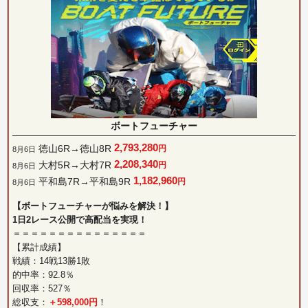
ボートフューチャー
2,793,280
徳山6R→徳山8R
円
8月6日
2,208,340
大村5R→大村7R
円
8月6日
1,182,960
平和島7R→平和島9R
円
8月6日
【ボートフューチャーが悩みを解決！】
1日2レース公開で高配当を実現！
＝＝＝＝＝＝＝＝＝＝＝＝＝＝＝
【累計成績】
戦績：14戦13勝1敗
的中率：92.8％
回収率：527％
総収支：
＋598,000円
！