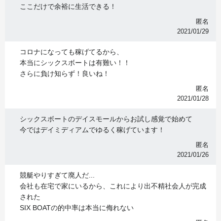
ここだけで余裕に生活できる！
匿名
2021/01/29
コロナになっても稼げてるから、
本当にシックスボートは有難い！！
さらに負け知らず！良いね！
匿名
2021/01/28
シックスボートのデイスモールからお試し感覚で始めて
今ではデイミディアムでゆるく稼げています！
匿名
2021/01/26
競艇やりすぎて廃人だ...
会社も在宅で家にいるから、これにより出不精社会人が完成
された
SIX BOATの的中率は本当に侮れない