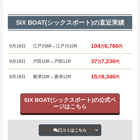
SIX BOAT(シックスボート)の直近実績
104
6,760
9月
18日
江戸川8R→江戸川10R
万
円
37
7,230
9月
18日
戸田10R→戸田11R
万
円
15
8,340
9月
18日
唐津10R→唐津12R
万
円
SIX BOAT(シックスボート)の公式ペ
ージはこちら
口コミはこちら