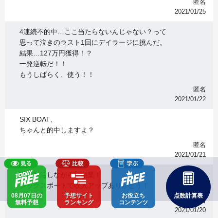
匿名
2021/01/25
4連続不的中…ここ当たらないんじゃない？って
思って泣きのラスト1回にデイラージに挑んだ。
結果…127万円獲得！？
一発逆転だ！！
もうしばらく、使う！！
匿名
2021/01/22
SIX BOAT、
ちゃんと的中しますよ？
匿名
2021/01/21
在宅生活しながら、副業！
シックスボートで収入アップありがとう！
08月07日の
予想サイト
お役立ち
点数計算表
匿名
無料予想
ランキング
コンテンツ
2021/01/20