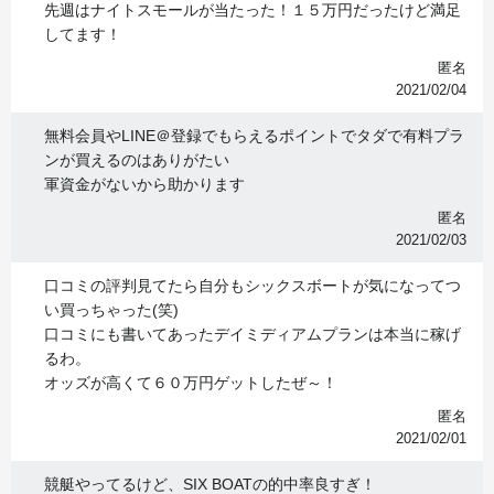
先週はナイトスモールが当たった！１５万円だったけど満足
してます！
匿名
2021/02/04
無料会員やLINE＠登録でもらえるポイントでタダで有料プラ
ンが買えるのはありがたい
軍資金がないから助かります
匿名
2021/02/03
口コミの評判見てたら自分もシックスボートが気になってつ
い買っちゃった(笑)
口コミにも書いてあったデイミディアムプランは本当に稼げ
るわ。
オッズが高くて６０万円ゲットしたぜ～！
匿名
2021/02/01
競艇やってるけど、SIX BOATの的中率良すぎ！