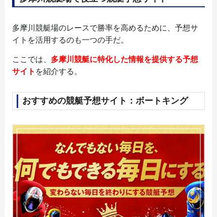
多摩川競艇場のレースで勝率を高めるために、予想サ
イトを活用するのも一つの手だ。
ここでは、
多摩川競艇に特化した情報を提供する予想
サイト
を紹介する。
おすすめの競艇予想サイト：ボートキング