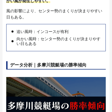
かい風が発生しやすい。
風の影響により、センター勢のまくりが決まりやすい
日もある。
追い風時：インコースが有利
向かい風時：センター勢のまくりが決まりやす
い日もある
データ分析｜多摩川競艇場の勝率傾向