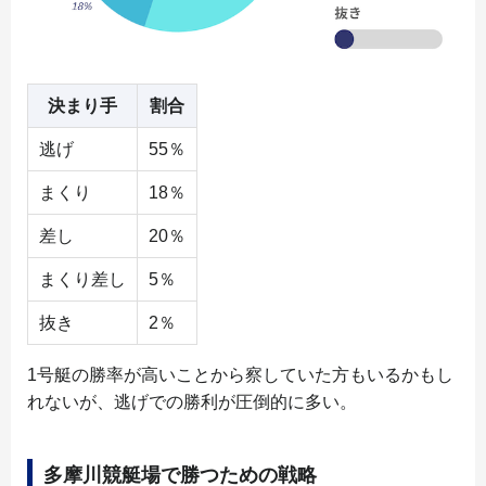
決まり手
割合
逃げ
55％
まくり
18％
差し
20％
まくり差し
5％
抜き
2％
1号艇の勝率が高いことから察していた方もいるかもし
れないが、逃げでの勝利が圧倒的に多い。
多摩川競艇場で勝つための戦略