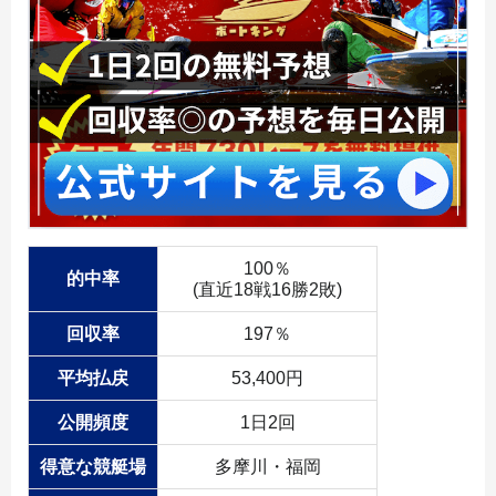
100％
的中率
(直近18戦16勝2敗)
回収率
197％
平均払戻
53,400円
公開頻度
1日2回
得意な競艇場
多摩川・福岡