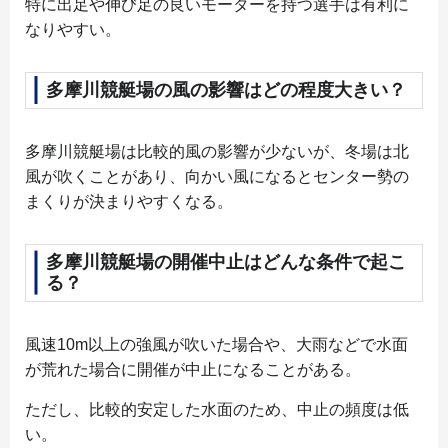
特に出足や伸び足の良いモーターを持つ選手は有利に
なりやすい。
多摩川競艇場の風の影響はどの程度大きい？
多摩川競艇場は比較的風の影響が少ないが、冬場は北
風が吹くことがあり、向かい風になるとセンター勢の
まくりが決まりやすくなる。
多摩川競艇場の開催中止はどんな条件で起こ
る？
風速10m以上の強風が吹いた場合や、大雨などで水面
が荒れた場合に開催が中止になることがある。
ただし、比較的安定した水面のため、中止の頻度は低
い。