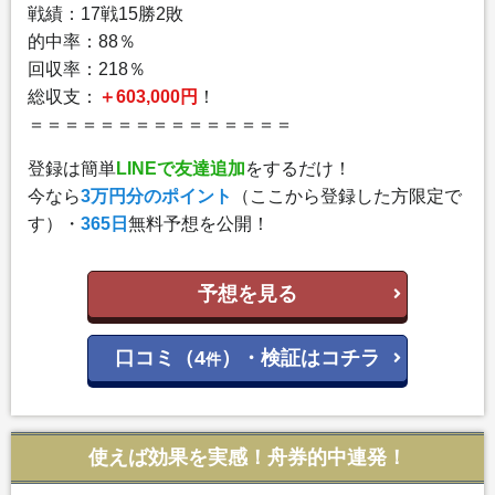
戦績：17戦15勝2敗
的中率：88％
回収率：218％
総収支：
＋603,000円
！
＝＝＝＝＝＝＝＝＝＝＝＝＝＝＝
登録は簡単
LINEで友達追加
をするだけ！
今なら
3万円分のポイント
（ここから登録した方限定で
す）・
365日
無料予想を公開！
予想を見る
口コミ（4
）・検証はコチラ
件
使えば効果を実感！舟券的中連発！