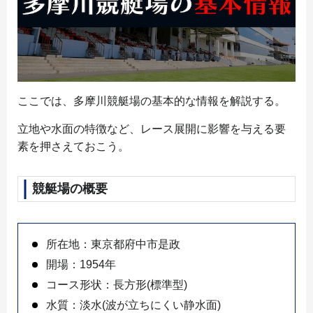
ここでは、多摩川競艇場の基本的な情報を解説する。
立地や水面の特徴など、レース展開に影響を与える要
素を押さえておこう。
競艇場の概要
所在地：東京都府中市是政
開場：1954年
コース形状：長方形(標準型)
水質：淡水(波が立ちにくい静水面)