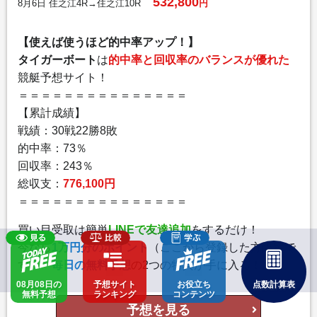
532,800
8月6日 住之江4R→住之江10R
円
【使えば使うほど的中率アップ！】
タイガーボート
は
的中率と回収率のバランスが優れた
競艇予想サイト！
＝＝＝＝＝＝＝＝＝＝＝＝＝＝＝
【累計成績】
戦績：30戦22勝8敗
的中率：73％
回収率：243％
総収支：
776,100円
＝＝＝＝＝＝＝＝＝＝＝＝＝＝＝
買い目受取は簡単
LINEで友達追加
をするだけ！
今なら
1万円分のポイント
（ここから登録した方限定で
す）・
毎日の無料予想
の2つの特典が手に入る！
08月08日の
予想サイト
お役立ち
点数計算表
無料予想
ランキング
コンテンツ
予想を見る