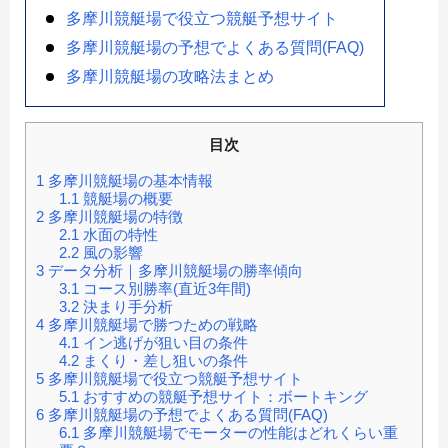
多摩川競艇場で役立つ競艇予想サイト
多摩川競艇場の予想でよくある質問(FAQ)
多摩川競艇場の攻略法まとめ
目次
1
多摩川競艇場の基本情報
1.1
競艇場の概要
2
多摩川競艇場の特徴
2.1
水面の特性
2.2
風の影響
3
データ分析｜多摩川競艇場の勝率傾向
3.1
コース別勝率(直近3年間)
3.2
決まり手分析
4
多摩川競艇場で勝つための戦略
4.1
イン逃げが狙い目の条件
4.2
まくり・差し狙いの条件
5
多摩川競艇場で役立つ競艇予想サイト
5.1
おすすめの競艇予想サイト：ボートキング
6
多摩川競艇場の予想でよくある質問(FAQ)
6.1
多摩川競艇場でモーターの性能はどれくらい重