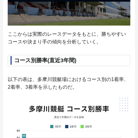
ここからは実際のレースデータをもとに、勝ちやすい
コースや決まり手の傾向を分析していく。
コース別勝率(直近3年間)
以下の表は、多摩川競艇場におけるコース別の1着率、
2着率、3着率を示したものだ。