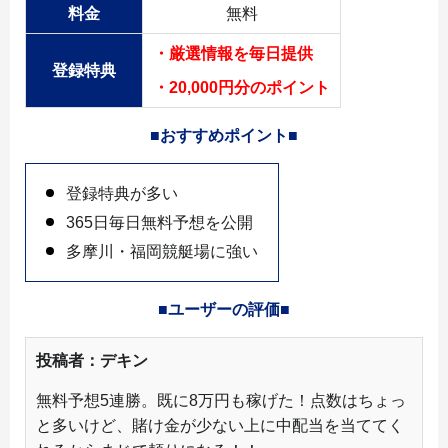
料金
無料
・厳選情報を毎日提供
登録特典
・20,000円分のポイント
■おすすめポイント■
登録特典が多い
365日毎日無料予想を公開
多摩川・福岡競艇場に強い
■ユーザーの評価■
投稿者：デキン
無料予想5連勝。既に8万円も稼げた！点数はちょっ
と多いけど、賭け金が少ない上に中配当を当ててく