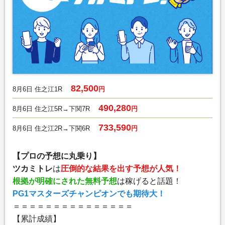
82,500
8月6日 住之江1R
円
490,280
8月6日 住之江5R→下関7R
円
733,590
8月6日 住之江2R→下関6R
円
【プロの予想に丸乗り】
ツカミトレ
は
圧倒的な結果を出す予想が人気！
根拠が明確にされた無料予想
は稼げると話題！
PG1マスターズチャンピオンでも期待大！
＝＝＝＝＝＝＝＝＝＝＝＝＝＝＝
【累計成績】