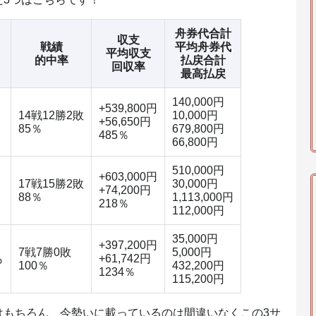
舟券代合計
収支
戦績
平均舟券代
平均収支
的中率
払戻合計
回収率
最高払戻
140,000円
+539,800円
14戦12勝2敗
10,000円
+56,650円
85％
679,800円
485％
66,800円
510,000円
+603,000円
17戦15勝2敗
30,000円
+74,200円
88％
1,113,000円
218％
112,000円
35,000円
+397,200円
7戦7勝0敗
5,000円
も
+61,742円
100％
432,200円
1234％
115,200円
はもちろん、今勢いに載っているのは間違いなくこの3サ