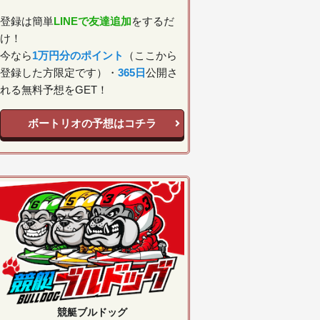
登録は簡単
LINEで友達追加
をするだ
け！
今なら
1万円分のポイント
（ここから
登録した方限定です）・
365日
公開さ
れる無料予想をGET！
ボートリオの予想はコチラ
競艇ブルドッグ