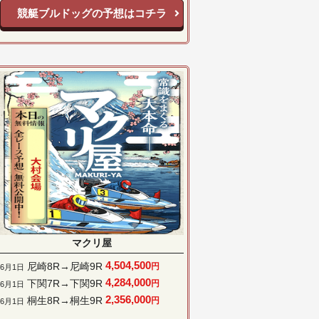
競艇ブルドッグの予想はコチラ
マクリ屋
4,504,500
尼崎8R→尼崎9R
円
6月1日
4,284,000
下関7R→下関9R
円
6月1日
2,356,000
桐生8R→桐生9R
円
6月1日