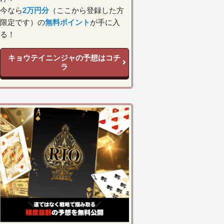
今なら
2万円分
（ここから登録した方
限定です）の
無料ポイント
が手に入
る！
キョウテイニンジャの予想はコチ
ラ