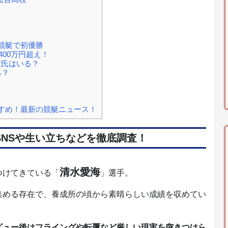
関競艇で初優勝
400万円超え！
彼氏はいる？
る？
すめ！最新の競艇ニュース！
SNSや生い立ちなどを徹底調査！
清水愛海
つけてきている「
」選手。
集める存在で、養成所の頃から素晴らしい成績を収めてい
ビュー後はフライングや転覆など厳しい現実を突きつけら