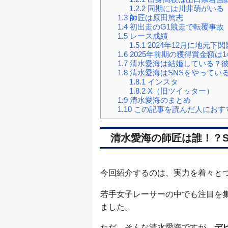
1.2.2
同期には川井萌がいる
1.3
師匠は原田篤志
1.4
初出走のG1競走で転覆事故
1.5
レース成績
1.5.1
2024年12月に地元下
1.6
2025年前期の獲得賞金額は1
1.7
清水愛海は結婚している？
1.8
清水愛海はSNSをやってい
1.8.1
インスタ
1.8.2
X（旧ツイッター）
1.9
清水愛海のまとめ
1.10
この記事を読んだ人におす
清水愛海の師匠は誰！？
今回紹介するのは、実力を着々と
若手女子レーサーの中でも注目を
ました。
ただ、そんな清水愛海ですが、
デ