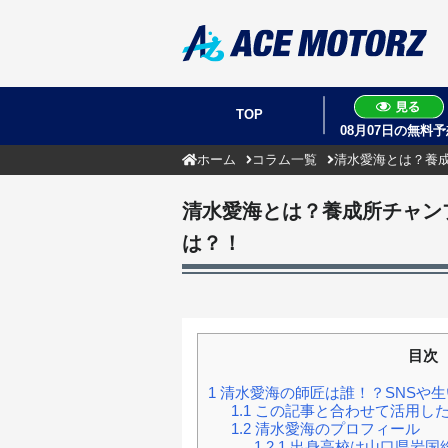
TOP
08月07日の無料予
ホーム
コラム一覧
清水愛海とは？養
清水愛海とは？養成所チャン
は？！
目次
1
清水愛海の師匠は誰！？SNSや
1.1
この記事と合わせて活用した
1.2
清水愛海のプロフィール
1.2.1
出身高校は山口県岩国