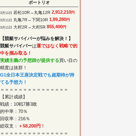
ボートリオ
2,912,210
若松10R→丸亀12R
円
3月11日
1,89,280
丸亀7R→下関10R
円
3月11日
855,400
大村2R→大村5R
円
3月11日
【競艇サバイバーが悩みを解決！】
競艇サバイバー
は
運ではなく戦略で的
中を掴み取る！
実績主義の予想師が提供する
買い目の
精度は抜群！
G1全日本王座決定戦でも超期待が持
てる予想力！
＝＝＝＝＝＝＝＝＝＝＝＝＝＝＝
【累計成績】
戦績：10戦7勝3敗
的中率：70％
回収率：216％
総収支：
＋58,200円
！
＝＝＝＝＝＝＝＝＝＝＝＝＝＝＝