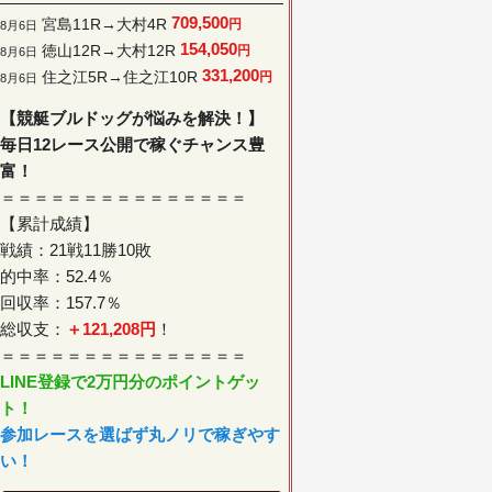
709,500
宮島11R→大村4R
円
8月6日
154,050
徳山12R→大村12R
円
8月6日
331,200
住之江5R→住之江10R
円
8月6日
【競艇ブルドッグが悩みを解決！】
毎日12レース公開で稼ぐチャンス豊
富！
＝＝＝＝＝＝＝＝＝＝＝＝＝＝＝
【累計成績】
戦績：21戦11勝10敗
的中率：52.4％
回収率：157.7％
総収支：
＋121,208円
！
＝＝＝＝＝＝＝＝＝＝＝＝＝＝＝
LINE登録で2万円分のポイントゲッ
ト！
参加レースを選ばず丸ノリで稼ぎやす
い！