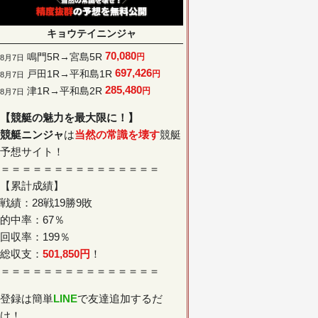
キョウテイニンジャ
70,080
鳴門5R→宮島5R
円
8月7日
697,426
戸田1R→平和島1R
円
8月7日
285,480
津1R→平和島2R
円
8月7日
【競艇の魅力を最大限に！】
競艇ニンジャ
は
当然の常識を壊す
競艇
予想サイト！
＝＝＝＝＝＝＝＝＝＝＝＝＝＝＝
【累計成績】
戦績：28戦19勝9敗
的中率：67％
回収率：199％
総収支：
501,850円
！
＝＝＝＝＝＝＝＝＝＝＝＝＝＝＝
登録は簡単
LINE
で友達追加するだ
け！