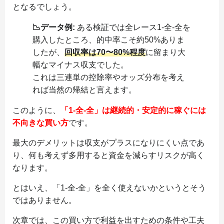
となるでしょう。
📉データ例:
ある検証では全レース1-全-全を
購入したところ、的中率こそ約50%ありま
したが、
回収率は70〜80%程度
に留まり大
幅なマイナス収支でした。
これは三連単の控除率やオッズ分布を考え
れば当然の帰結と言えます。
このように、
「1-全-全」は継続的・安定的に稼ぐには
不向きな買い方
です。
最大のデメリットは収支がプラスになりにくい点であ
り、何も考えず多用すると資金を減らすリスクが高く
なります。
とはいえ、「1-全-全」を全く使えないかというとそう
ではありません。
次章では、この買い方で利益を出すための条件や工夫