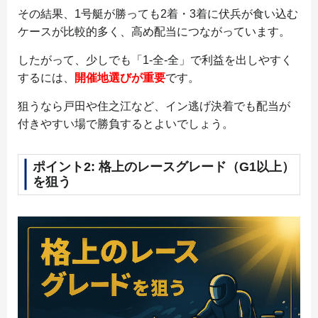
その結果、1号艇が勝っても2着・3着に伏兵が食い込む
ケースが比較的多く、高め配当につながっています。
したがって、少しでも「1-全-全」で利益を出しやすく
するには、
開催地選びが重要
です。
狙うなら戸田や住之江など、イン逃げ決着でも配当が
付きやすい場で勝負するとよいでしょう。
ポイント2: 格上のレースグレード（G1以上）
を狙う