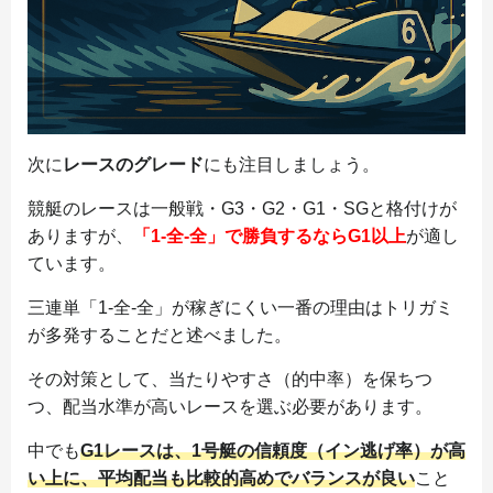
次に
レースのグレード
にも注目しましょう。
競艇のレースは一般戦・G3・G2・G1・SGと格付けが
ありますが、
「1-全-全」で勝負するならG1以上
が適し
ています。
三連単「1-全-全」が稼ぎにくい一番の理由はトリガミ
が多発することだと述べました。
その対策として、当たりやすさ（的中率）を保ちつ
つ、配当水準が高いレースを選ぶ必要があります。
中でも
G1レースは、1号艇の信頼度（イン逃げ率）が高
い上に、平均配当も比較的高めでバランスが良い
こと