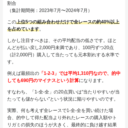
割合
（集計期間例：2023年7月〜2024年7月）
この
上位5つの組み合わせだけで全レースの約40%以上
を占めています
。
しかし注目すべきは、その平均配当の低さです。ほと
んどが払い戻し2,000円未満であり、100円ずつ20点
（計2,000円）購入して当たっても元本割れする水準で
す。
例えば最頻出の
「1-2-3」では平均1,310円なので、的中
しても690円のマイナスという計算
になります。
すなわち、「1-全-全」の20点買いは“当たりやすいが当
たっても儲からない”という状況に陥りやすいのです。
実際、何も考えず全レースで1-全-全を買い続けた場
合、的中して得た配当より外れたレースの購入額やト
リガミの損失のほうが大きく、最終的に負け越す結果