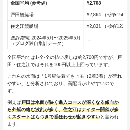
全国平均
(参考値)
¥2,708
戸田競艇場
¥2,864 （+約¥156）
住之江競艇場
¥2,831 （+約¥123）
集計期間:
2024年5月〜2025年5月
–
（ブログ独自集計データ）
全国平均では1-全-全の払い戻しは約2,700円ですが、戸
田・住之江ではそれを100円以上上回っています。
これらの水面は「1号艇決着でもヒモ（2着3着）が荒れ
やすい」と分析されており、高配当が出やすいので
す。
例えば
戸田は水面が狭く進入コースが深くなる傾向か
ら外艇の絡む波乱が多く、住之江はナイター開催が多
くスタートばらつきで番狂わせが起きやすい
と言われ
ます。