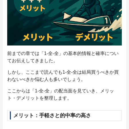
前までの章では「1-全-全」の基本的情報と確率につい
てお伝えしてきました。
しかし、ここまで読んでも1-全-全は結局買うべきか買
わないべきか悩む人も多いでしょう。
ここからは「1-全-全」の配当面を見ていき、メリッ
ト・デメリットを整理します。
メリット：手軽さと的中率の高さ