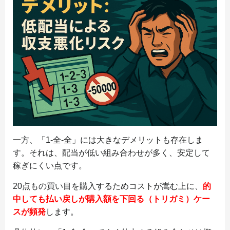
一方、「1-全-全」には大きなデメリットも存在しま
す。それは、配当が低い組み合わせが多く、安定して
稼ぎにくい点です。
20点もの買い目を購入するためコストが嵩む上に、
的
中しても払い戻しが購入額を下回る（トリガミ）ケー
スが頻発
します。