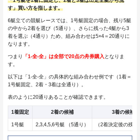
「1号艇を1着に固定し、2着と3着は出走全艇から流
す」買い方を指します。
6艇立ての競艇レースでは、1号艇固定の場合、残り5艇
の中から2着を選び（5通り）、さらに残った4艇から3
着を選ぶ（4通り）ため、組み合わせは5×4＝20通りに
なります。
つまり
「1-全-全」は全部で20点の舟券購入
となりま
す。
以下は「1-全-全」の具体的な組み合わせ例です（1着＝
1号艇固定、2着・3着は全通り）。
表のように20通りあることが確認できます。
1着固定
2着の候補
3着の候補
1号艇
2,3,4,5,6号艇 （5通り）
（2着決定後の残り