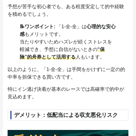
予想が苦手な初心者でも、ある程度安定して的中経験
を積めるでしょう。
📝ワンポイント:
「1-全-全」は
心理的な安心
感
もメリットです。
当たりやすいためハズレが続くストレスを
軽減でき、予想に自信がないときの
“保
険”的舟券として活用する
人もいます。
以上のように、「1-全-全」は手間をかけずに一定の的
中率を担保できる買い方です。
特にイン逃げ決着が基本のレースでは高確率で的中が
見込めます。
デメリット：低配当による収支悪化リスク