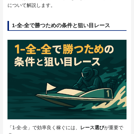
について解説します。
1-全-全で勝つための条件と狙い目レース
「1-全-全」で効率良く稼ぐには、
レース選び
が重要で