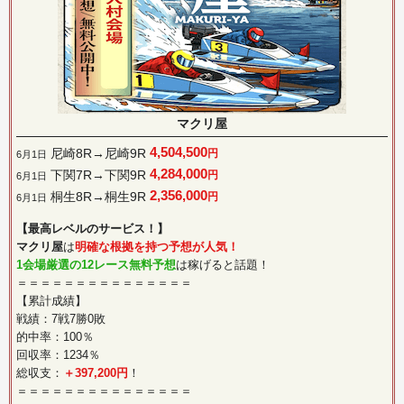
マクリ屋
4,504,500
尼崎8R→尼崎9R
円
6月1日
4,284,000
下関7R→下関9R
円
6月1日
2,356,000
桐生8R→桐生9R
円
6月1日
【最高レベルのサービス！】
マクリ屋
は
明確な根拠を持つ予想が人気！
1会場厳選の12レース無料予想
は稼げると話題！
＝＝＝＝＝＝＝＝＝＝＝＝＝＝＝
【累計成績】
戦績：7戦7勝0敗
的中率：100％
回収率：1234％
総収支：
＋397,200円
！
＝＝＝＝＝＝＝＝＝＝＝＝＝＝＝