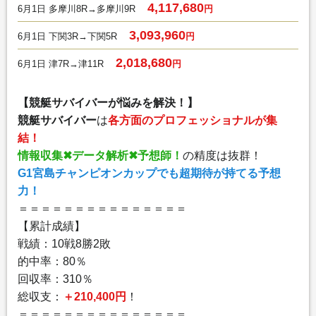
4,117,680
6月1日 多摩川8R→多摩川9R
円
3,093,960
6月1日 下関3R→下関5R
円
2,018,680
6月1日 津7R→津11R
円
【競艇サバイバーが悩みを解決！】
競艇サバイバー
は
各方面のプロフェッショナルが集
結！
情報収集✖︎データ解析✖︎予想師！
の精度は抜群！
G1宮島チャンピオンカップでも超期待が持てる予想
力！
＝＝＝＝＝＝＝＝＝＝＝＝＝＝＝
【累計成績】
戦績：10戦8勝2敗
的中率：80％
回収率：310％
総収支：
＋210,400円
！
＝＝＝＝＝＝＝＝＝＝＝＝＝＝＝