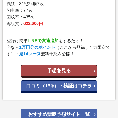
戦績：31戦24勝7敗
的中率：77％
回収率：435％
総収支：
622,600円
！
＝＝＝＝＝＝＝＝＝＝＝＝＝＝＝
登録は簡単
LINEで友達追加
をするだけ！
今なら
1万円分のポイント
（ここから登録した方限定で
す）・
週14レース
無料予想を公開！
予想を見る
口コミ（15
）・検証はコチラ
件
おすすめ競艇予想サイト一覧