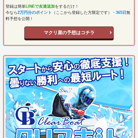
登録は簡単
LINEで友達追加
をするだけ！
今なら
2万円分のポイント
（ここから登録した方限定です）・
365日
無
料予想を公開！
マクリ屋の予想はコチラ