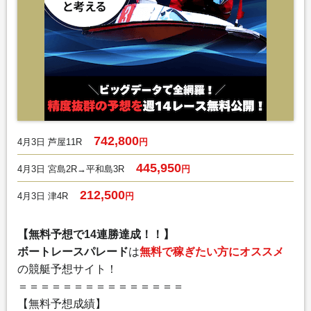
742,800
4月3日 芦屋11R
円
445,950
4月3日 宮島2R→平和島3R
円
212,500
4月3日 津4R
円
【無料予想で14連勝達成！！】
ボートレースパレード
は
無料で稼ぎたい方にオススメ
の競艇予想サイト！
＝＝＝＝＝＝＝＝＝＝＝＝＝＝＝
【無料予想成績】