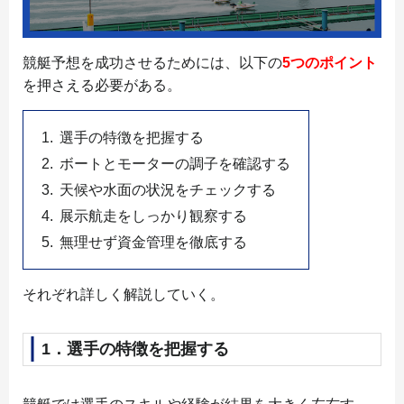
競艇予想を成功させるためには、以下の
5つのポイント
を押さえる必要がある。
選手の特徴を把握する
ボートとモーターの調子を確認する
天候や水面の状況をチェックする
展示航走をしっかり観察する
無理せず資金管理を徹底する
それぞれ詳しく解説していく。
1．選手の特徴を把握する