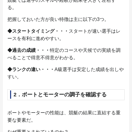
競艇では選手のスキルや経験が結果を大きく左右す
る。
把握しておいた方が良い特徴は主に以下の3つ。
◆スタートタイミング・・・
スタートが速い選手はレ
ースを有利に進めやすい。
◆過去の成績・・・
特定のコースや天候での実績を調
べることで得意不得意がわかる。
◆ランクの違い・・・
A級選手は安定した成績を出しや
すい。
2．ボートとモーターの調子を確認する
ボートやモーターの性能は、競艇の結果に直結する重
要な要素だ。
なぜ重要とされているのか？