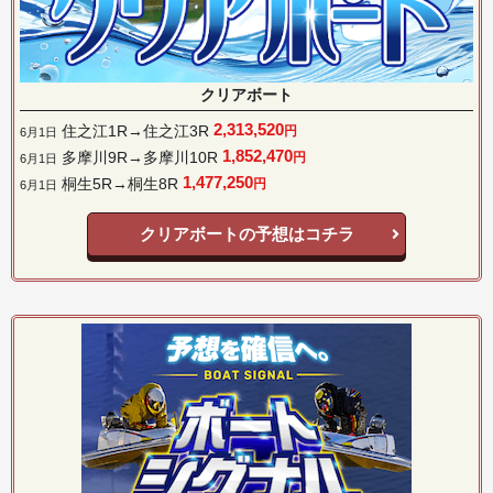
クリアボート
2,313,520
住之江1R→住之江3R
円
6月1日
1,852,470
多摩川9R→多摩川10R
円
6月1日
1,477,250
桐生5R→桐生8R
円
6月1日
クリアボートの予想はコチラ