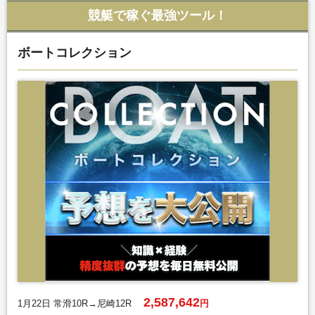
競艇で稼ぐ最強ツール！
ボートコレクション
2,587,642
1月22日 常滑10R→尼崎12R
円