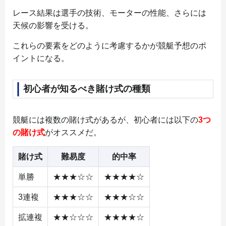
レース結果は選手の技術、モーターの性能、さらには
天候の影響を受ける。
これらの要素をどのように考慮するかが競艇予想のポ
イントになる。
初心者が知るべき賭け式の種類
競艇には複数の賭け式があるが、初心者には以下の
3つ
の賭け式
がオススメだ。
賭け式
難易度
的中率
単勝
★★★☆☆
★★★★☆
3連複
★★★☆☆
★★★☆☆
拡連複
★★☆☆☆
★★★★☆