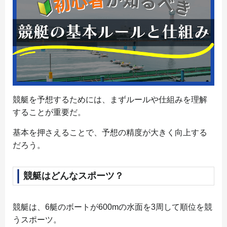
競艇を予想するためには、まずルールや仕組みを理解
することが重要だ。
基本を押さえることで、予想の精度が大きく向上する
だろう。
競艇はどんなスポーツ？
競艇は、6艇のボートが600mの水面を3周して順位を競
うスポーツ。