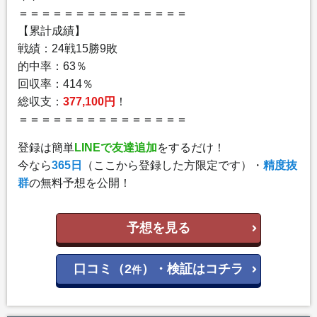
＝＝＝＝＝＝＝＝＝＝＝＝＝＝＝
【累計成績】
戦績：24戦15勝9敗
的中率：63％
回収率：414％
総収支：
377,100円
！
＝＝＝＝＝＝＝＝＝＝＝＝＝＝＝
登録は簡単
LINEで友達追加
をするだけ！
今なら
365日
（ここから登録した方限定です）・
精度抜
群
の無料予想を公開！
予想を見る
口コミ（2
）・検証はコチラ
件