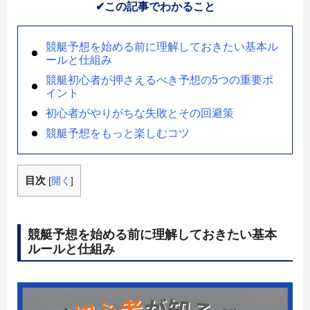
✔この記事でわかること
競艇予想を始める前に理解しておきたい基本ル
ールと仕組み
競艇初心者が押さえるべき予想の5つの重要ポ
イント
初心者がやりがちな失敗とその回避策
競艇予想をもっと楽しむコツ
目次
[
開く
]
競艇予想を始める前に理解しておきたい基本
ルールと仕組み