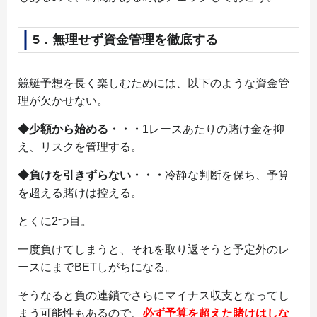
5．無理せず資金管理を徹底する
競艇予想を長く楽しむためには、以下のような資金管
理が欠かせない。
◆少額から始める・・・
1レースあたりの賭け金を抑
え、リスクを管理する。
◆負けを引きずらない・・・
冷静な判断を保ち、予算
を超える賭けは控える。
とくに2つ目。
一度負けてしまうと、それを取り返そうと予定外のレ
ースにまでBETしがちになる。
そうなると負の連鎖でさらにマイナス収支となってし
まう可能性もあるので、
必ず予算を超えた賭けはしな