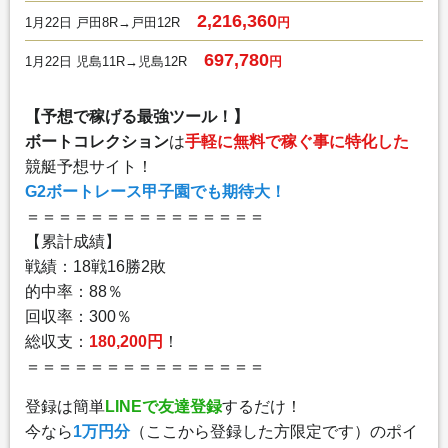
2,216,360
1月22日 戸田8R→戸田12R
円
697,780
1月22日 児島11R→児島12R
円
【予想で稼げる最強ツール！】
ボートコレクション
は
手軽に無料で稼ぐ事に特化した
競艇予想サイト！
G2ボートレース甲子園でも期待大！
＝＝＝＝＝＝＝＝＝＝＝＝＝＝＝
【累計成績】
戦績：18戦16勝2敗
的中率：88％
回収率：300％
総収支：
180,200円
！
＝＝＝＝＝＝＝＝＝＝＝＝＝＝＝
登録は簡単
LINEで友達登録
するだけ！
今なら
1万円分
（ここから登録した方限定です）のポイ