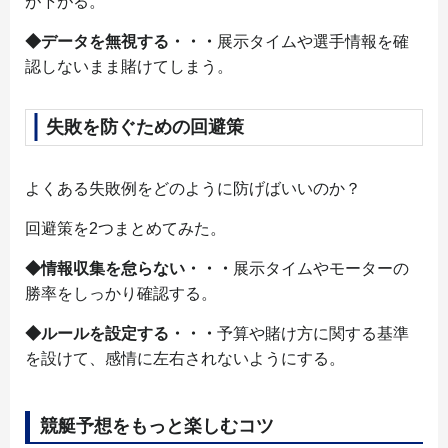
が下がる。
◆データを無視する・・・
展示タイムや選手情報を確
認しないまま賭けてしまう。
失敗を防ぐための回避策
よくある失敗例をどのように防げばいいのか？
回避策を2つまとめてみた。
◆情報収集を怠らない・・・
展示タイムやモーターの
勝率をしっかり確認する。
◆ルールを設定する・・・
予算や賭け方に関する基準
を設けて、感情に左右されないようにする。
競艇予想をもっと楽しむコツ