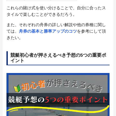
これらの賭け式を使い分けることで、自分に合ったス
タイルで楽しむことができるだろう。
また、それぞれの舟券の詳しい解説や他の券種に関し
ては、
舟券の基本と勝率アップのコツ
を参考にして頂
きたい。
競艇初心者が押さえるべき予想の5つの重要ポ
イント