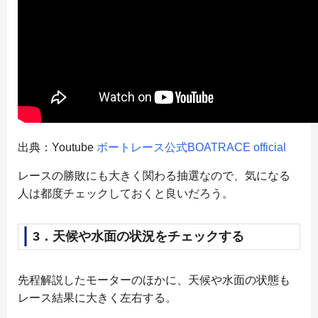
出典：Youtube
ボートレース公式BOATRACE official
レースの勝敗にも大きく関わる抽選なので、気になる
人は都度チェックしておくと良いだろう。
3．天候や水面の状況をチェックする
先程解説したモーターのほかに、天候や水面の状態も
レース結果に大きく左右する。