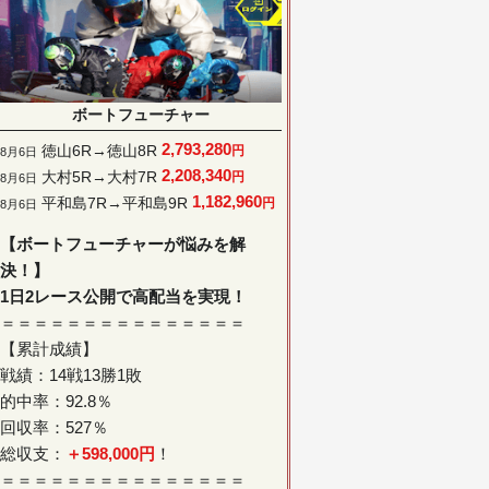
ボートフューチャー
2,793,280
徳山6R→徳山8R
円
8月6日
2,208,340
大村5R→大村7R
円
8月6日
1,182,960
平和島7R→平和島9R
円
8月6日
【ボートフューチャーが悩みを解
決！】
1日2レース公開で高配当を実現！
＝＝＝＝＝＝＝＝＝＝＝＝＝＝＝
【累計成績】
戦績：14戦13勝1敗
的中率：92.8％
回収率：527％
総収支：
＋598,000円
！
＝＝＝＝＝＝＝＝＝＝＝＝＝＝＝