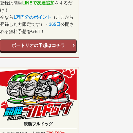
登録は簡単
LINEで友達追加
をするだ
け！
今なら
1万円分のポイント
（ここから
登録した方限定です）・
365日
公開さ
れる無料予想をGET！
ボートリオの予想はコチラ
競艇ブルドッグ