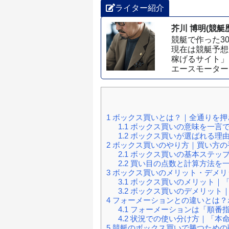
ライター紹介
芥川 博明(競艇歴
競艇で作った3
現在は競艇予想
稼げるサイト」
エースモーター
1
ボックス買いとは？｜全通りを押さ
1.1
ボックス買いの意味を一言
1.2
ボックス買いが選ばれる理由
2
ボックス買いのやり方｜買い方の
2.1
ボックス買いの基本ステップ
2.2
買い目の点数と計算方法を
3
ボックス買いのメリット・デメリ
3.1
ボックス買いのメリット｜「
3.2
ボックス買いのデメリット｜
4
フォーメーションとの違いとは？
4.1
フォーメーションは「順番指
4.2
状況での使い分け方｜「本命
5
競艇のボックス買いで勝つための