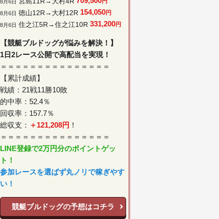
709,500
宮島11R→大村4R
円
8月6日
154,050
徳山12R→大村12R
円
8月6日
331,200
住之江5R→住之江10R
円
8月6日
【競艇ブルドッグが悩みを解決！】
1日2レース公開で高配当を実現！
＝＝＝＝＝＝＝＝＝＝＝＝＝＝＝
【累計成績】
戦績：21戦11勝10敗
的中率：52.4％
回収率：157.7％
総収支：
＋121,208円
！
＝＝＝＝＝＝＝＝＝＝＝＝＝＝＝
LINE登録で2万円分のポイントゲッ
ト！
参加レースを選ばず丸ノリで稼ぎやす
い！
競艇ブルドッグの予想はコチラ