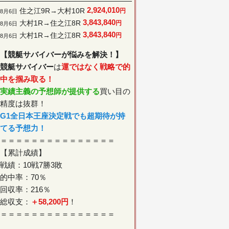
2,924,010
住之江9R→大村10R
円
8月6日
3,843,840
大村1R→住之江8R
円
8月6日
3,843,840
大村1R→住之江8R
円
8月6日
【競艇サバイバーが悩みを解決！】
競艇サバイバー
は
運ではなく戦略で的
中を掴み取る！
実績主義の予想師が提供する
買い目の
精度は抜群！
G1全日本王座決定戦でも超期待が持
てる予想力！
＝＝＝＝＝＝＝＝＝＝＝＝＝＝＝
【累計成績】
戦績：10戦7勝3敗
的中率：70％
回収率：216％
総収支：
＋58,200円
！
＝＝＝＝＝＝＝＝＝＝＝＝＝＝＝