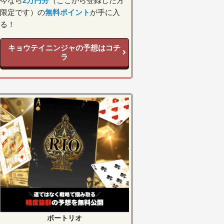
今なら
2万円分
（ここから登録した方
限定です）の
無料ポイント
が手に入
る！
キョウテイニンジャの予想はコチ
ラ
ボートリオ