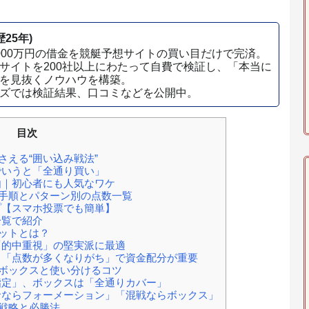
25年)
000万円の借金を競艇予想サイトの買い目だけで完済。
サイトを200社以上にわたって自費で検証し、「本当に
を見抜くノウハウを構築。
ズでは検証結果、口コミなどを公開中。
目次
える“囲い込み戦法”
でいうと「全通り買い」
｜初心者にも人気なワケ
手順とパターン別の点数一覧
【スマホ投票でも簡単】
一覧で紹介
ットとは？
的中重視」の堅実派に最適
「点数が多くなりがち」で資金配分が重要
ボックスと使い分けるコツ
定」、ボックスは「全通りカバー」
ならフォーメーション」「混戦ならボックス」
戦略と必勝法