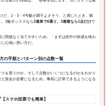
まれる最大の理由は、「順番を気にせず、当たりそうな艇
けど、2・3・4号艇が調子よさそう」と感じたとき、順
し、3艇ボックスなら
3連単で6通り、3連複なら1点だけ
で
順に関係なく当てやすいため、「まずは的中の快感を味わ
常に心強い買い方だ。
方の手順とパターン別の点数一覧
クスを買うのか、そして点数がいくつになるのかをわかり
ほど資金が必要になるため、事前に計算できるようになる
プ【スマホ投票でも簡単】