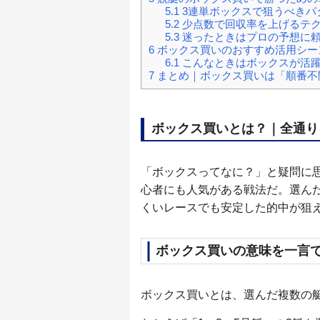
5.1
3連単ボックスで狙うべきパ
5.2
少点数で回収率を上げるテ
5.3
迷ったときはプロの予想に
6
ボックス買いのおすすめ活用シー
6.1
こんなときはボックスが活
7
まとめ｜ボックス買いは「順番不
ボックス買いとは？｜全通り
「ボックスってなに？」と疑問に
心者にも人気がある戦法だ。選ん
くいレースでも安定した的中が狙
ボックス買いの意味を一言
ボックス買いとは、選んだ複数の