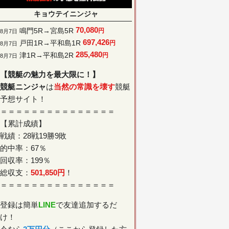
キョウテイニンジャ
70,080
鳴門5R→宮島5R
円
8月7日
697,426
戸田1R→平和島1R
円
8月7日
285,480
津1R→平和島2R
円
8月7日
【競艇の魅力を最大限に！】
競艇ニンジャ
は
当然の常識を壊す
競艇
予想サイト！
＝＝＝＝＝＝＝＝＝＝＝＝＝＝＝
【累計成績】
戦績：28戦19勝9敗
的中率：67％
回収率：199％
総収支：
501,850円
！
＝＝＝＝＝＝＝＝＝＝＝＝＝＝＝
登録は簡単
LINE
で友達追加するだ
け！