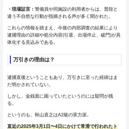
・現場証言：
警備員や同施設の利用者からは、普段と
違う不自然な行動が指摘される声が多く聞かれた。
これらの情報を踏まえ、今後の内部調査の結果により
逮捕理由の詳細や処分内容(引退、出場停止、破門)が具
体化する見込みである。
万引きの理由は？
逮捕直後ということもあり、万引きに至った経緯はま
だ明かされていない。
しかし、金銭面に困っていたというのには疑問が残
る。
というのも、秋山直之はA2級の実力派。
直近の2025年3月1日〜4日にかけて常滑で行われたト