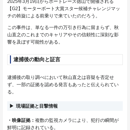
2025年3月19日からボートレース徳山で開催される
【G2】モーターボート大賞スター候補チャレンジマッ
チの斡旋による前乗りで来ていたのだろう。
この事件は、単なる一件の万引き行為に留まらず、秋
山直之のこれまでのキャリアやその信頼性に深刻な影
響を及ぼす可能性がある。
逮捕後の動向と証言
逮捕後の取り調べにおいて秋山直之は容疑を否定せ
ず、一部の証拠を認める発言もあったと伝えられてい
る。
現場証拠と目撃情報
・映像証拠：
複数の監視カメラにより、犯行の瞬間が
鮮明に記録されている。