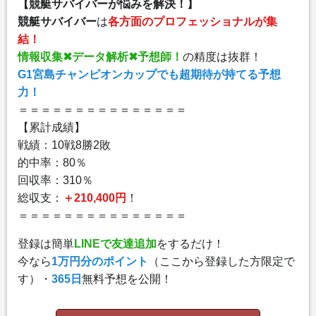
【競艇サバイバーが悩みを解決！】
競艇サバイバー
は
各方面のプロフェッショナルが集
結！
情報収集✖︎データ解析✖︎予想師！
の精度は抜群！
G1宮島チャンピオンカップでも超期待が持てる予想
力！
＝＝＝＝＝＝＝＝＝＝＝＝＝＝＝
【累計成績】
戦績：10戦8勝2敗
的中率：80％
回収率：310％
総収支：
＋210,400円
！
＝＝＝＝＝＝＝＝＝＝＝＝＝＝＝
登録は簡単
LINEで友達追加
をするだけ！
今なら
1万円分のポイント
（ここから登録した方限定で
す）・
365日
無料予想を公開！