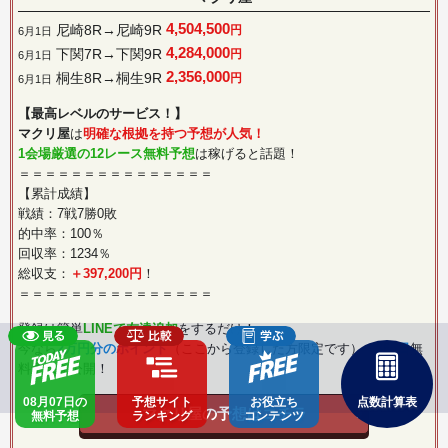
4,504,500
尼崎8R→尼崎9R
円
6月1日
4,284,000
下関7R→下関9R
円
6月1日
2,356,000
桐生8R→桐生9R
円
6月1日
【最高レベルのサービス！】
マクリ屋
は
明確な根拠を持つ予想が人気！
1会場厳選の12レース無料予想
は稼げると話題！
＝＝＝＝＝＝＝＝＝＝＝＝＝＝＝
【累計成績】
戦績：7戦7勝0敗
的中率：100％
回収率：1234％
総収支：
＋397,200円
！
＝＝＝＝＝＝＝＝＝＝＝＝＝＝＝
登録は簡単
LINEで友達追加
をするだけ！
今なら
2万円分のポイント
（ここから登録した方限定です）・
365日
無
料予想を公開！
08月07日の
予想サイト
お役立ち
点数計算表
マクリ屋の予想はコチラ
無料予想
ランキング
コンテンツ