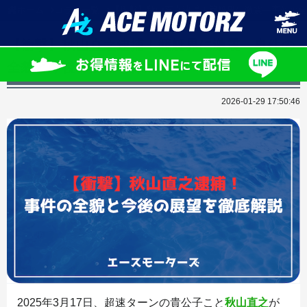
ホーム
コラム一覧
【衝撃】秋山直之逮捕！競艇界に激震―事件の全
【衝撃】秋山直之逮捕！競艇界に激震―事件の
全貌と今後の展望を徹底解説
2026-01-29 17:50:46
2025年3月17日、超速ターンの貴公子こと
秋山直之
が