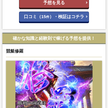
予想を見る
口コミ（15
）・検証はコチラ
件
確かな知識と経験則で稼げる予想を提供！
競艇修羅