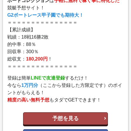
ボートコレクション
は
手軽に無料で稼ぐ事に特化した
競艇予想サイト！
G2ボートレース甲子園でも期待大！
＝＝＝＝＝＝＝＝＝＝＝＝＝＝＝
【累計成績】
戦績：18戦16勝2敗
的中率：88％
回収率：300％
総収支：
180,200円
！
＝＝＝＝＝＝＝＝＝＝＝＝＝＝＝
登録は簡単
LINEで友達登録
するだけ！
今なら
1万円分
（ここから登録した方限定です）のポイ
ントがもらえる！
精度の高い無料予想
もタダでGETできます！
予想を見る