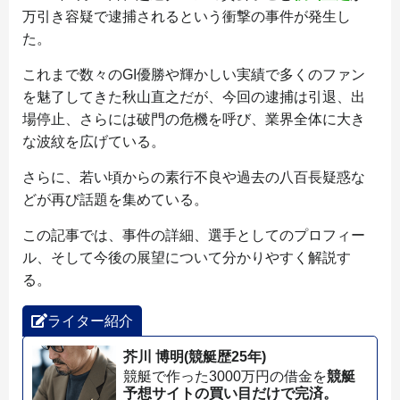
万引き容疑で逮捕されるという衝撃の事件が発生し
た。
これまで数々のGI優勝や輝かしい実績で多くのファン
を魅了してきた秋山直之だが、今回の逮捕は引退、出
場停止、さらには破門の危機を呼び、業界全体に大き
な波紋を広げている。
さらに、若い頃からの素行不良や過去の八百長疑惑な
どが再び話題を集めている。
この記事では、事件の詳細、選手としてのプロフィー
ル、そして今後の展望について分かりやすく解説す
る。
ライター紹介
芥川 博明(競艇歴25年)
競艇で作った3000万円の借金を
競艇
予想サイトの買い目だけで完済。