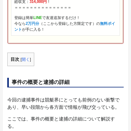
総収支：
314,000円
！
＝＝＝＝＝＝＝＝＝＝＝＝＝＝＝
登録は簡単
LINE
で友達追加するだけ！
今なら
2万円分
（ここから登録した方限定です）の
無料ポイ
ント
が手に入る！
目次
[
開く
]
事件の概要と逮捕の詳細
今回の逮捕事件は競艇界にとっても前例のない衝撃で
あり、早い段階から各方面で情報が飛び交っている。
ここでは、事件の概要と逮捕の詳細について解説す
る。