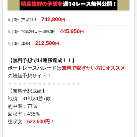
742,800
4月3日 芦屋11R
円
445,950
4月3日 宮島2R→平和島3R
円
212,500
4月3日 津4R
円
【無料予想で14連勝達成！！】
ボートレースパレード
は
無料で稼ぎたい方にオススメ
の競艇予想サイト！
＝＝＝＝＝＝＝＝＝＝＝＝＝＝＝
【無料予想成績】
戦績：31戦24勝7敗
的中率：77％
回収率：435％
総収支：
622,600円
！
＝＝＝＝＝＝＝＝＝＝＝＝＝＝＝