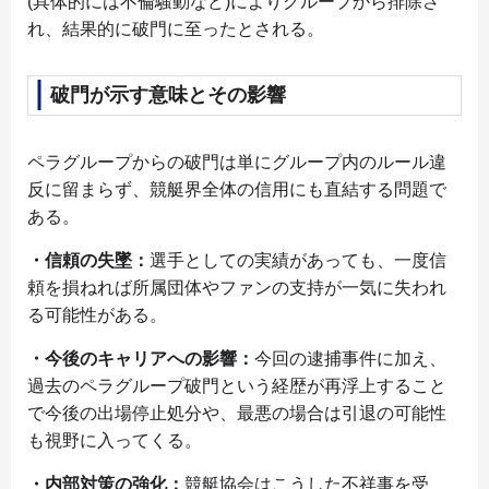
(具体的には不倫騒動など)によりグループから排除さ
れ、結果的に破門に至ったとされる。
破門が示す意味とその影響
ペラグループからの破門は単にグループ内のルール違
反に留まらず、競艇界全体の信用にも直結する問題で
ある。
・信頼の失墜：
選手としての実績があっても、一度信
頼を損ねれば所属団体やファンの支持が一気に失われ
る可能性がある。
・今後のキャリアへの影響：
今回の逮捕事件に加え、
過去のペラグループ破門という経歴が再浮上すること
で今後の出場停止処分や、最悪の場合は引退の可能性
も視野に入ってくる。
・内部対策の強化：
競艇協会はこうした不祥事を受