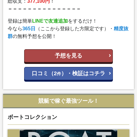
総収支：
377,100円
！
＝＝＝＝＝＝＝＝＝＝＝＝＝＝＝
登録は簡単
LINEで友達追加
をするだけ！
今なら
365日
（ここから登録した方限定です）・
精度抜
群
の無料予想を公開！
予想を見る
口コミ（2
）・検証はコチラ
件
競艇で稼ぐ最強ツール！
ボートコレクション