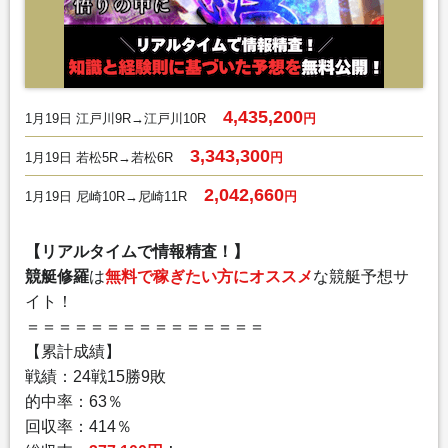
4,435,200
1月19日 江戸川9R→江戸川10R
円
3,343,300
1月19日 若松5R→若松6R
円
2,042,660
1月19日 尼崎10R→尼崎11R
円
【リアルタイムで情報精査！】
競艇修羅
は
無料で稼ぎたい方にオススメ
な競艇予想サ
イト！
＝＝＝＝＝＝＝＝＝＝＝＝＝＝＝
【累計成績】
戦績：24戦15勝9敗
的中率：63％
回収率：414％