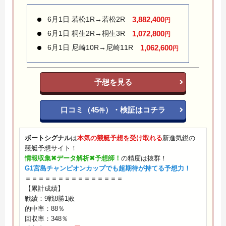
6月1日 若松1R→若松2R
3,882,400
円
6月1日 桐生2R→桐生3R
1,072,800
円
6月1日 尼崎10R→尼崎11R
1,062,600
円
予想を見る
口コミ（45
）・検証はコチラ
件
ボートシグナル
は
本気の競艇予想を受け取れる
新進気鋭の
競艇予想サイト！
情報収集✖︎データ解析✖︎予想師！
の精度は抜群！
G1宮島チャンピオンカップでも超期待が持てる予想力！
＝＝＝＝＝＝＝＝＝＝＝＝＝＝＝
【累計成績】
戦績：9戦8勝1敗
的中率：88％
回収率：348％