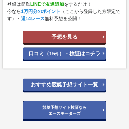
登録は簡単
LINEで友達追加
をするだけ！
今なら
1万円分のポイント
（ここから登録した方限定で
す）・
週14レース
無料予想を公開！
予想を見る
口コミ（15
）・検証はコチラ
件
おすすめ競艇予想サイト一覧
競艇予想サイト検証なら
エースモーターズ