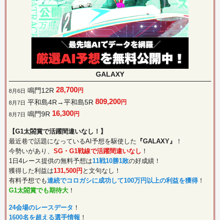
GALAXY
28,700
鳴門12R
円
8月6日
809,200
平和島4R→平和島5R
円
8月7日
16,300
鳴門9R
円
8月7日
【G1太閤賞で活躍間違いなし！】
最近巷で話題になっているAI予想を駆使した
『GALAXY』
！
今勢いがあり、
SG・G1戦線で活躍間違いなし
！
1日4レース提供の無料予想は
11戦10勝1敗
の好成績！
獲得した利益は
131,500円
と文句なし！
有料予想でも
連続でコロガシに成功して100万円以上の利益を獲得
！
G1太閤賞でも期待大
！
24会場のレースデータ
！
1600名を超える選手情報
！