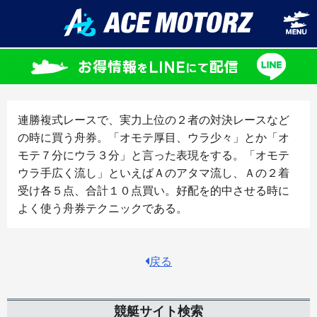
ホーム
競艇用語集
オモテウラ
オモテウラ
連勝複式レースで、実力上位の２者の対決レースなど
の時に買う舟券。「オモテ厚目、ウラ少々」とか「オ
モテ７分にウラ３分」と言った表現をする。「オモテ
ウラ手広く流し」といえばＡのアタマ流し、Ａの２着
受け各５点、合計１０点買い。好配を的中させる時に
よく使う舟券テクニックである。
戻る
競艇サイト検索