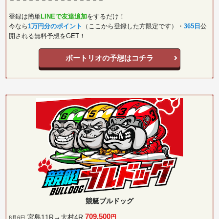
登録は簡単
LINEで友達追加
をするだけ！
今なら
1万円分のポイント
（ここから登録した方限定です）・
365日
公
開される無料予想をGET！
ボートリオの予想はコチラ
競艇ブルドッグ
709,500
宮島11R→大村4R
円
8月6日