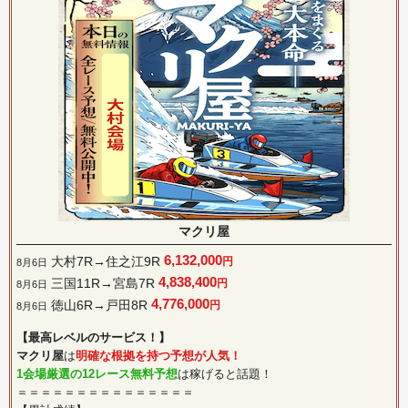
マクリ屋
6,132,000
大村7R→住之江9R
円
8月6日
4,838,400
三国11R→宮島7R
円
8月6日
4,776,000
徳山6R→戸田8R
円
8月6日
【最高レベルのサービス！】
マクリ屋
は
明確な根拠を持つ予想が人気！
1会場厳選の12レース無料予想
は稼げると話題！
＝＝＝＝＝＝＝＝＝＝＝＝＝＝＝