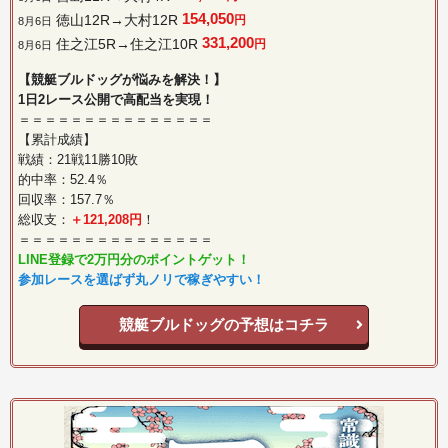
154,050
徳山12R→大村12R
円
8月6日
331,200
住之江5R→住之江10R
円
8月6日
【競艇ブルドッグが悩みを解決！】
1日2レース公開で高配当を実現！
＝＝＝＝＝＝＝＝＝＝＝＝＝＝＝
【累計成績】
戦績：21戦11勝10敗
的中率：52.4％
回収率：157.7％
総収支：
＋121,208円
！
＝＝＝＝＝＝＝＝＝＝＝＝＝＝＝
LINE登録で2万円分のポイントゲット！
参加レースを選ばず丸ノリで稼ぎやすい！
競艇ブルドッグの予想はコチラ