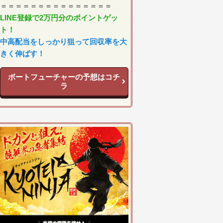
＝＝＝＝＝＝＝＝＝＝＝＝＝＝＝
LINE登録で2万円分のポイントゲッ
ト！
中高配当をしっかり狙って回収率を大
きく伸ばす！
ボートフューチャーの予想はコチ
ラ