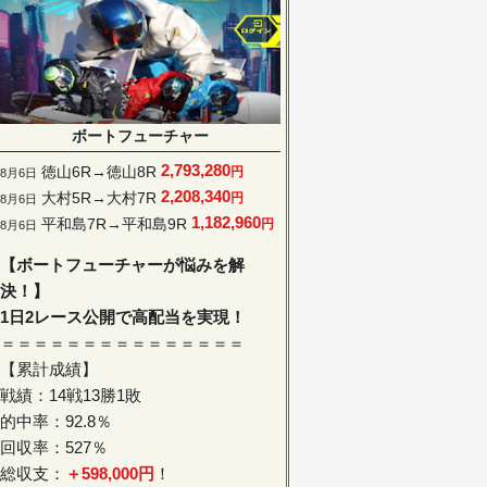
ボートフューチャー
2,793,280
徳山6R→徳山8R
円
8月6日
2,208,340
大村5R→大村7R
円
8月6日
1,182,960
平和島7R→平和島9R
円
8月6日
【ボートフューチャーが悩みを解
決！】
1日2レース公開で高配当を実現！
＝＝＝＝＝＝＝＝＝＝＝＝＝＝＝
【累計成績】
戦績：14戦13勝1敗
的中率：92.8％
回収率：527％
総収支：
＋598,000円
！