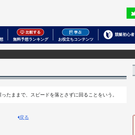
競艇初心者
想
無料予想ランキング
お役立ちコンテンツ
握ったままで、スピードを落とさずに回ることをいう。
戻る