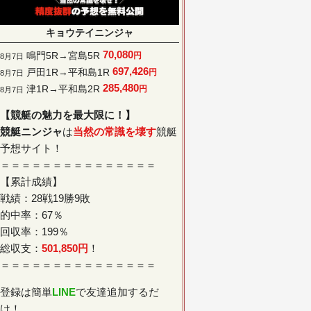
キョウテイニンジャ
70,080
鳴門5R→宮島5R
円
8月7日
697,426
戸田1R→平和島1R
円
8月7日
285,480
津1R→平和島2R
円
8月7日
【競艇の魅力を最大限に！】
競艇ニンジャ
は
当然の常識を壊す
競艇
予想サイト！
＝＝＝＝＝＝＝＝＝＝＝＝＝＝＝
【累計成績】
戦績：28戦19勝9敗
的中率：67％
回収率：199％
総収支：
501,850円
！
＝＝＝＝＝＝＝＝＝＝＝＝＝＝＝
登録は簡単
LINE
で友達追加するだ
け！