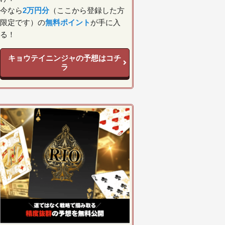
今なら
2万円分
（ここから登録した方
限定です）の
無料ポイント
が手に入
る！
キョウテイニンジャの予想はコチ
ラ