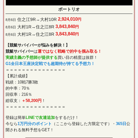
ボートリオ
2,924,010
住之江9R→大村10R
円
8月6日
3,843,840
大村1R→住之江8R
円
8月6日
3,843,840
大村1R→住之江8R
円
8月6日
【競艇サバイバーが悩みを解決！】
競艇サバイバー
は
運ではなく戦略で的中を掴み取る！
実績主義の予想師が提供する
買い目の精度は抜群！
G1全日本王座決定戦でも超期待が持てる予想力！
＝＝＝＝＝＝＝＝＝＝＝＝＝＝＝
【累計成績】
戦績：10戦7勝3敗
的中率：70％
回収率：216％
総収支：
＋58,200円
！
＝＝＝＝＝＝＝＝＝＝＝＝＝＝＝
登録は簡単
LINEで友達追加
をするだけ！
今なら
1万円分のポイント
（ここから登録した方限定です）・
365日
公
開される無料予想をGET！