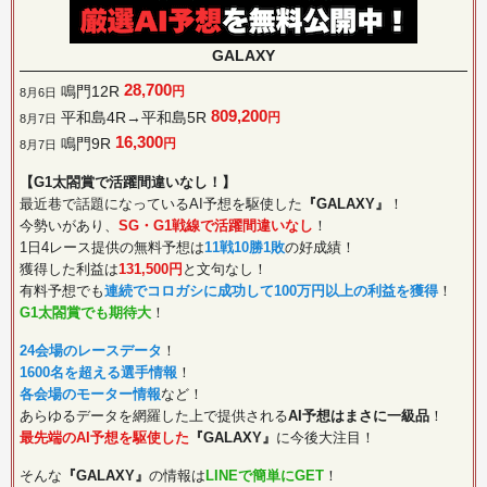
GALAXY
28,700
鳴門12R
円
8月6日
809,200
平和島4R→平和島5R
円
8月7日
16,300
鳴門9R
円
8月7日
【G1太閤賞で活躍間違いなし！】
最近巷で話題になっているAI予想を駆使した
『GALAXY』
！
今勢いがあり、
SG・G1戦線で活躍間違いなし
！
1日4レース提供の無料予想は
11戦10勝1敗
の好成績！
獲得した利益は
131,500円
と文句なし！
有料予想でも
連続でコロガシに成功して100万円以上の利益を獲得
！
G1太閤賞でも期待大
！
24会場のレースデータ
！
1600名を超える選手情報
！
各会場のモーター情報
など！
あらゆるデータを網羅した上で提供される
AI予想はまさに一級品
！
最先端のAI予想を駆使した
『GALAXY』
に今後大注目！
そんな
『GALAXY』
の情報は
LINEで簡単にGET
！