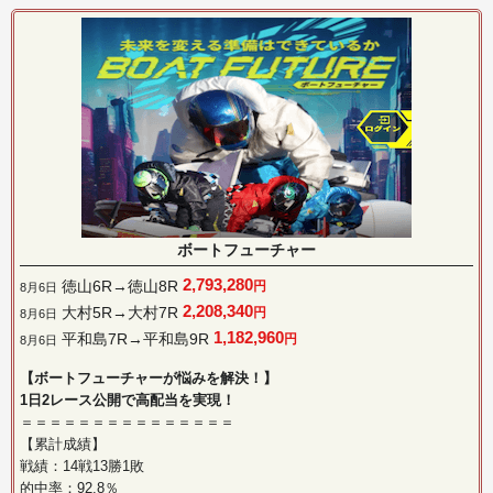
ボートフューチャー
2,793,280
徳山6R→徳山8R
円
8月6日
2,208,340
大村5R→大村7R
円
8月6日
1,182,960
平和島7R→平和島9R
円
8月6日
【ボートフューチャーが悩みを解決！】
1日2レース公開で高配当を実現！
＝＝＝＝＝＝＝＝＝＝＝＝＝＝＝
【累計成績】
戦績：14戦13勝1敗
的中率：92.8％