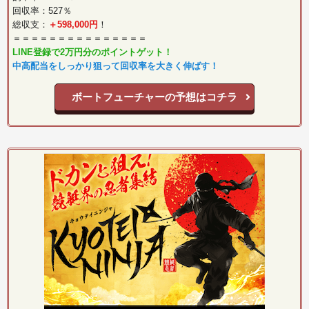
回収率：527％
総収支：
＋598,000円
！
＝＝＝＝＝＝＝＝＝＝＝＝＝＝＝
LINE登録で2万円分のポイントゲット！
中高配当をしっかり狙って回収率を大きく伸ばす！
ボートフューチャーの予想はコチラ