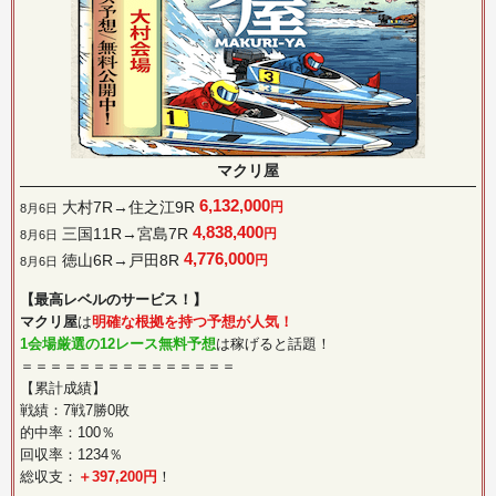
マクリ屋
6,132,000
大村7R→住之江9R
円
8月6日
4,838,400
三国11R→宮島7R
円
8月6日
4,776,000
徳山6R→戸田8R
円
8月6日
【最高レベルのサービス！】
マクリ屋
は
明確な根拠を持つ予想が人気！
1会場厳選の12レース無料予想
は稼げると話題！
＝＝＝＝＝＝＝＝＝＝＝＝＝＝＝
【累計成績】
戦績：7戦7勝0敗
的中率：100％
回収率：1234％
総収支：
＋397,200円
！