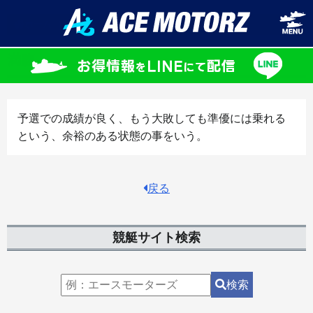
ホーム
競艇用語集
満腹
満腹
予選での成績が良く、もう大敗しても準優には乗れる
という、余裕のある状態の事をいう。
戻る
競艇サイト検索
検索