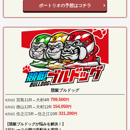
ボートリオの予想はコチラ
競艇ブルドッグ
709,500
宮島11R→大村4R
円
8月6日
154,050
徳山12R→大村12R
円
8月6日
331,200
住之江5R→住之江10R
円
8月6日
【競艇ブルドッグが悩みを解決！】
1日2レース公開で高配当を実現！