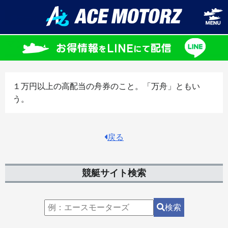
ホーム
競艇用語集
マンコロ
マンコロ
１万円以上の高配当の舟券のこと。「万舟」ともい
う。
戻る
競艇サイト検索
検索