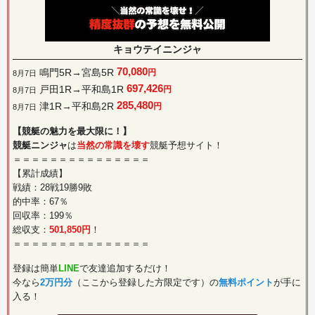
キョウテイニンジャ
70,080
鳴門5R→宮島5R
円
8月7日
697,426
戸田1R→平和島1R
円
8月7日
285,480
津1R→平和島2R
円
8月7日
【競艇の魅力を最大限に！】
競艇ニンジャ
は
当然の常識を壊す
競艇予想サイト！
＝＝＝＝＝＝＝＝＝＝＝＝＝＝＝
【累計成績】
戦績：28戦19勝9敗
的中率：67％
回収率：199％
総収支：
501,850円
！
＝＝＝＝＝＝＝＝＝＝＝＝＝＝＝
登録は簡単
LINE
で友達追加するだけ！
今なら
2万円分
（ここから登録した方限定です）の
無料ポイント
が手に
入る！