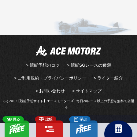
> 競艇予想のコツ
> 競艇SGレースの種類
> ご利用規約・プライバシーポリシー
> ライター紹介
> お問い合わせ
> サイトマップ
(C) 2019【競艇予想サイト】エースモーターズ | 毎日20レース以上の予想を無料で公開
中！