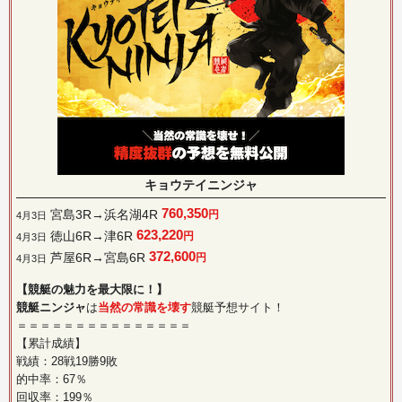
キョウテイニンジャ
760,350
宮島3R→浜名湖4R
円
4月3日
623,220
徳山6R→津6R
円
4月3日
372,600
芦屋6R→宮島6R
円
4月3日
【競艇の魅力を最大限に！】
競艇ニンジャ
は
当然の常識を壊す
競艇予想サイト！
＝＝＝＝＝＝＝＝＝＝＝＝＝＝＝
【累計成績】
戦績：28戦19勝9敗
的中率：67％
回収率：199％