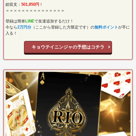
総収支：
501,850円
！
＝＝＝＝＝＝＝＝＝＝＝＝＝＝＝
登録は簡単
LINE
で友達追加するだけ！
今なら
2万円分
（ここから登録した方限定です）の
無料ポイント
が手に
入る！
キョウテイニンジャの予想はコチラ