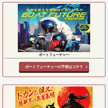
ボートフューチャー
ボートフューチャーの予想はコチラ