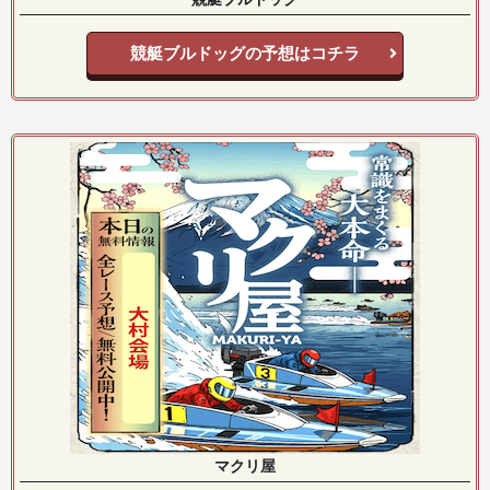
競艇ブルドッグの予想はコチラ
マクリ屋