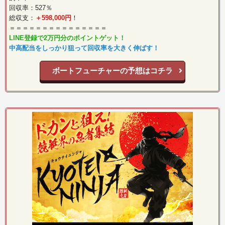
回収率：527％
総収支：
＋598,000円
！
＝＝＝＝＝＝＝＝＝＝＝＝＝＝＝
LINE登録で2万円分のポイントゲット！
中高配当をしっかり狙って回収率を大きく伸ばす！
ボートフューチャーの予想はコチラ