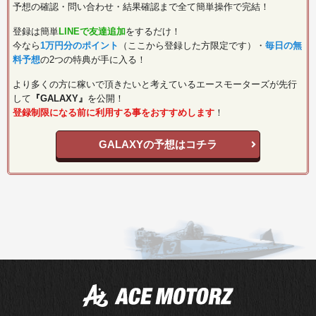
予想の確認・問い合わせ・結果確認まで全て簡単操作で完結！
登録は簡単
LINEで友達追加
をするだけ！
今なら
1万円分のポイント
（ここから登録した方限定です）・
毎日の無
料予想
の2つの特典が手に入る！
より多くの方に稼いで頂きたいと考えているエースモーターズが先行
して
『GALAXY』
を公開！
登録制限になる前に利用する事をおすすめします
！
GALAXYの予想はコチラ