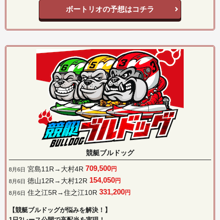
ボートリオの予想はコチラ
競艇ブルドッグ
709,500
宮島11R→大村4R
円
8月6日
154,050
徳山12R→大村12R
円
8月6日
331,200
住之江5R→住之江10R
円
8月6日
【競艇ブルドッグが悩みを解決！】
1日2レース公開で高配当を実現！