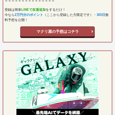
＝＝＝＝＝＝＝＝＝＝＝＝＝＝＝
登録は簡単
LINEで友達追加
をするだけ！
今なら
2万円分のポイント
（ここから登録した方限定です）・
365日
無
料予想を公開！
マクリ屋の予想はコチラ