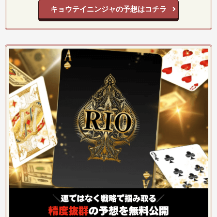
キョウテイニンジャの予想はコチラ