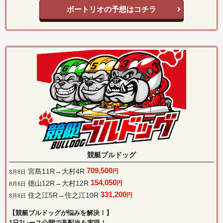
ボートリオの予想はコチラ
競艇ブルドッグ
709,500
宮島11R→大村4R
円
8月6日
154,050
徳山12R→大村12R
円
8月6日
331,200
住之江5R→住之江10R
円
8月6日
【競艇ブルドッグが悩みを解決！】
1日2レース公開で高配当を実現！