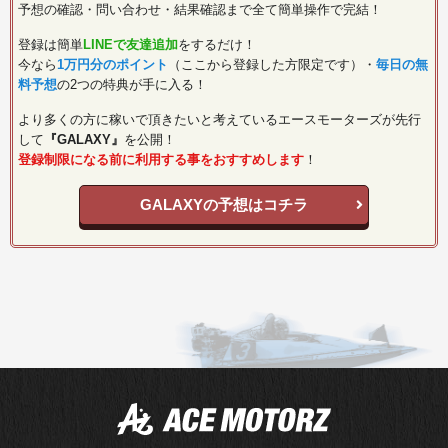
予想の確認・問い合わせ・結果確認まで全て簡単操作で完結！
登録は簡単
LINEで友達追加
をするだけ！
今なら
1万円分のポイント
（ここから登録した方限定です）・
毎日の無
料予想
の2つの特典が手に入る！
より多くの方に稼いで頂きたいと考えているエースモーターズが先行
して
『GALAXY』
を公開！
登録制限になる前に利用する事をおすすめします
！
GALAXYの予想はコチラ