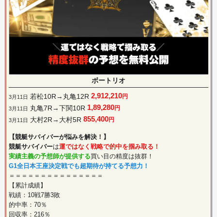
ボートリオ
2,912,210
若松10R→丸亀12R
円
3月11日
1,89,280
丸亀7R→下関10R
円
3月11日
855,400
大村2R→大村5R
円
3月11日
【競艇サバイバーが悩みを解決！】
競艇サバイバー
は
運ではなく戦略で的中を掴み取る！
実績主義の予想師が提供する
買い目の精度は抜群！
G1全日本王座決定戦でも超期待が持てる予想力！
＝＝＝＝＝＝＝＝＝＝＝＝＝＝＝
【累計成績】
戦績：10戦7勝3敗
的中率：70％
回収率：216％