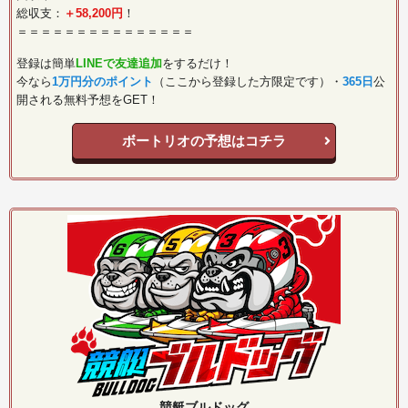
総収支：
＋58,200円
！
＝＝＝＝＝＝＝＝＝＝＝＝＝＝＝
登録は簡単
LINEで友達追加
をするだけ！
今なら
1万円分のポイント
（ここから登録した方限定です）・
365日
公
開される無料予想をGET！
ボートリオの予想はコチラ
競艇ブルドッグ