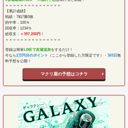
＝＝＝＝＝＝＝＝＝＝＝＝＝＝＝
【累計成績】
戦績：7戦7勝0敗
的中率：100％
回収率：1234％
総収支：
＋397,200円
！
＝＝＝＝＝＝＝＝＝＝＝＝＝＝＝
登録は簡単
LINEで友達追加
をするだけ！
今なら
2万円分のポイント
（ここから登録した方限定です）・
365日
無
料予想を公開！
マクリ屋の予想はコチラ