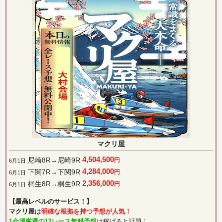
マクリ屋
4,504,500
尼崎8R→尼崎9R
円
6月1日
4,284,000
下関7R→下関9R
円
6月1日
2,356,000
桐生8R→桐生9R
円
6月1日
【最高レベルのサービス！】
マクリ屋
は
明確な根拠を持つ予想が人気！
1会場厳選の12レース無料予想
は稼げると話題！