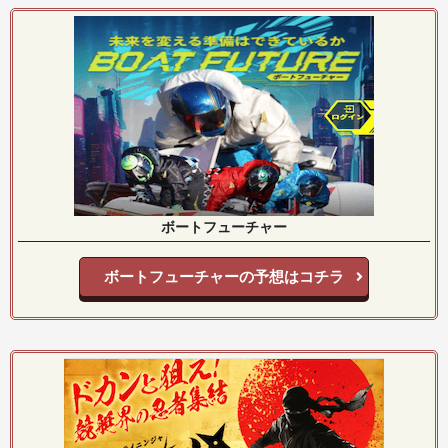
ボートフューチャー
ボートフューチャーの予想はコチラ