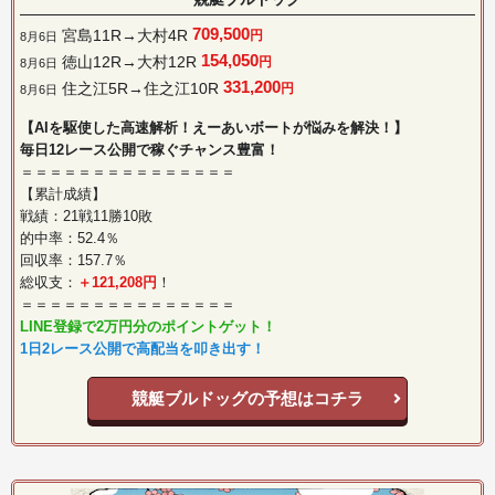
709,500
宮島11R→大村4R
円
8月6日
154,050
徳山12R→大村12R
円
8月6日
331,200
住之江5R→住之江10R
円
8月6日
【AIを駆使した高速解析！えーあいボートが悩みを解決！】
毎日12レース公開で稼ぐチャンス豊富！
＝＝＝＝＝＝＝＝＝＝＝＝＝＝＝
【累計成績】
戦績：21戦11勝10敗
的中率：52.4％
回収率：157.7％
総収支：
＋121,208円
！
＝＝＝＝＝＝＝＝＝＝＝＝＝＝＝
LINE登録で2万円分のポイントゲット！
1日2レース公開で高配当を叩き出す！
競艇ブルドッグの予想はコチラ