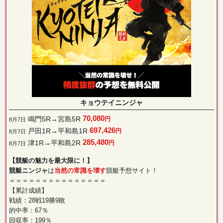
キョウテイニンジャ
70,080
鳴門5R→宮島5R
円
8月7日
697,426
戸田1R→平和島1R
円
8月7日
285,480
津1R→平和島2R
円
8月7日
【競艇の魅力を最大限に！】
競艇ニンジャ
は
当然の常識を壊す
競艇予想サイト！
＝＝＝＝＝＝＝＝＝＝＝＝＝＝＝
【累計成績】
戦績：28戦19勝9敗
的中率：67％
回収率：199％