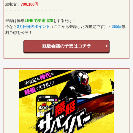
総収支：
700,100円
＝＝＝＝＝＝＝＝＝＝＝＝＝＝＝
登録は簡単
LINEで友達追加
をするだけ！
今なら
2万円分のポイント
（ここから登録した方限定です）・
365日
無
料予想を公開！
競艇会議の予想はコチラ