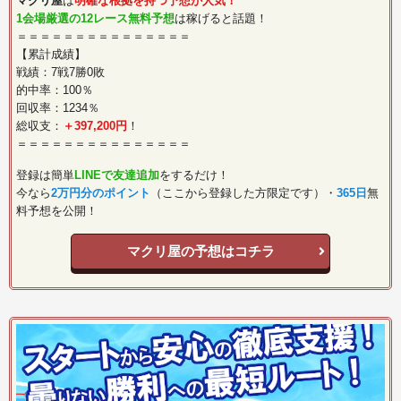
マクリ屋
は
明確な根拠を持つ予想が人気！
1会場厳選の12レース無料予想
は稼げると話題！
＝＝＝＝＝＝＝＝＝＝＝＝＝＝＝
【累計成績】
戦績：7戦7勝0敗
的中率：100％
回収率：1234％
総収支：
＋397,200円
！
＝＝＝＝＝＝＝＝＝＝＝＝＝＝＝
登録は簡単
LINEで友達追加
をするだけ！
今なら
2万円分のポイント
（ここから登録した方限定です）・
365日
無
料予想を公開！
マクリ屋の予想はコチラ