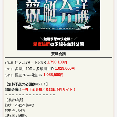
競艇会議
1,790,100
住之江7R→下関8R
円
6月1日
1,029,000
多摩川10R→多摩川11R
円
6月1日
1,088,500
桐生7R→桐生8R
円
6月1日
【無料予想の公開数No.1！】
競艇会議
は
一攫千金を狙える競艇予想サイト！
＝＝＝＝＝＝＝＝＝＝＝＝＝＝＝
【累計成績】
戦績：25戦21勝4敗
的中率：84％
回収率：566％