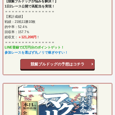
【競艇ブルドッグが悩みを解決！】
1日2レース公開で高配当を実現！
＝＝＝＝＝＝＝＝＝＝＝＝＝＝＝
【累計成績】
戦績：21戦11勝10敗
的中率：52.4％
回収率：157.7％
総収支：
＋121,208円
！
＝＝＝＝＝＝＝＝＝＝＝＝＝＝＝
LINE登録で2万円分のポイントゲット！
参加レースを選ばず丸ノリで稼ぎやすい！
競艇ブルドッグの予想はコチラ