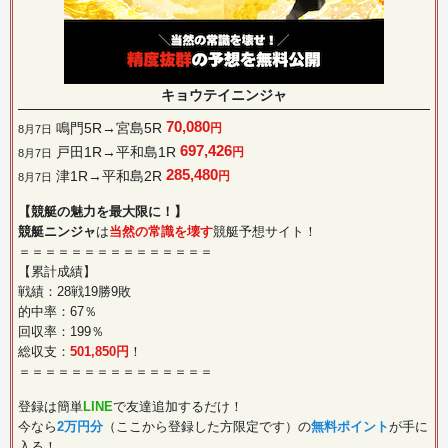
キョウテイニンジャ
70,080
鳴門5R→宮島5R
円
8月7日
697,426
戸田1R→平和島1R
円
8月7日
285,480
津1R→平和島2R
円
8月7日
【競艇の魅力を最大限に！】
競艇ニンジャ
は
当然の常識を壊す
競艇予想サイト！
＝＝＝＝＝＝＝＝＝＝＝＝＝＝＝
【累計成績】
戦績：28戦19勝9敗
的中率：67％
回収率：199％
総収支：
501,850円
！
＝＝＝＝＝＝＝＝＝＝＝＝＝＝＝
登録は簡単
LINE
で友達追加するだけ！
今なら
2万円分
（ここから登録した方限定です）の
無料ポイント
が手に
入る！