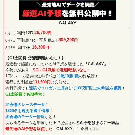
GALAXY
28,700
鳴門12R
円
8月6日
809,200
平和島4R→平和島5R
円
8月7日
16,300
鳴門9R
円
8月7日
【G1太閤賞で活躍間違いなし！】
最近巷で話題になっているAI予想を駆使した
『GALAXY』
！
今勢いがあり、
SG・G1戦線で活躍間違いなし
！
1日4レース提供の無料予想は
11戦10勝1敗
の好成績！
獲得した利益は
131,500円
と文句なし！
有料予想でも
連続でコロガシに成功して100万円以上の利益を獲得
！
G1太閤賞でも期待大
！
24会場のレースデータ
！
1600名を超える選手情報
！
各会場のモーター情報
など！
あらゆるデータを網羅した上で提供される
AI予想はまさに一級品
！
最先端のAI予想を駆使した
『GALAXY』
に今後大注目！