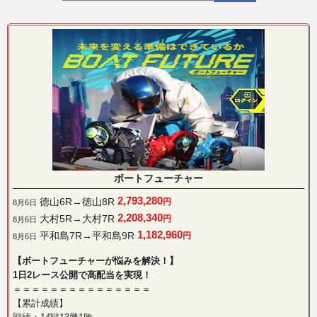
ボートフューチャー
2,793,280
徳山6R→徳山8R
円
8月6日
2,208,340
大村5R→大村7R
円
8月6日
1,182,960
平和島7R→平和島9R
円
8月6日
【ボートフューチャーが悩みを解決！】
1日2レース公開で高配当を実現！
＝＝＝＝＝＝＝＝＝＝＝＝＝＝＝
【累計成績】