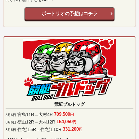
ボートリオの予想はコチラ
競艇ブルドッグ
709,500
宮島11R→大村4R
円
8月6日
154,050
徳山12R→大村12R
円
8月6日
331,200
住之江5R→住之江10R
円
8月6日