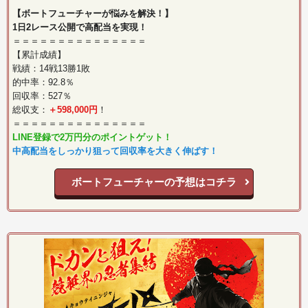
【ボートフューチャーが悩みを解決！】
1日2レース公開で高配当を実現！
＝＝＝＝＝＝＝＝＝＝＝＝＝＝＝
【累計成績】
戦績：14戦13勝1敗
的中率：92.8％
回収率：527％
総収支：
＋598,000円
！
＝＝＝＝＝＝＝＝＝＝＝＝＝＝＝
LINE登録で2万円分のポイントゲット！
中高配当をしっかり狙って回収率を大きく伸ばす！
ボートフューチャーの予想はコチラ