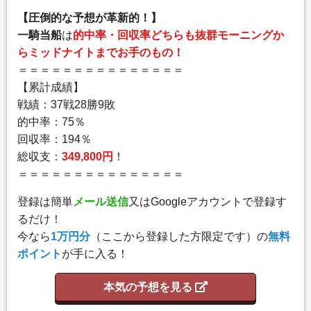
【圧倒的な予想が革新的！】
一騎当船
は
的中率・回収率どちらも抜群モーニングか
らミッドナイトまでお手のもの！
＝＝＝＝＝＝＝＝＝＝＝＝＝＝＝
【累計成績】
戦績：37戦28勝9敗
的中率：75％
回収率：194％
総収支：
349,800円
！
＝＝＝＝＝＝＝＝＝＝＝＝＝＝＝
登録は簡単
メール送信
又はGoogleアカウントで登録す
るだけ！
今なら
1万円分
（ここから登録した方限定です）の
無料
ポイント
が手に入る！
本気の予想を見る