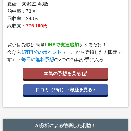
戦績：30戦22勝8敗
的中率：73％
回収率：243％
総収支：
776,100円
＝＝＝＝＝＝＝＝＝＝＝＝＝＝＝
買い目受取は簡単
LINEで友達追加
をするだけ！
今なら
1万円分のポイント
（ここから登録した方限定で
す）・
毎日の無料予想
の2つの特典が手に入る！
本気の予想を見る
口コミ（25
）・検証を見る
件
AI分析による徹底した利益！