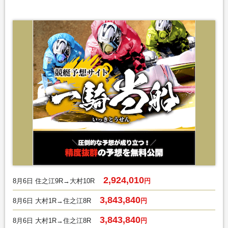
2,924,010
8月6日 住之江9R→大村10R
円
3,843,840
8月6日 大村1R→住之江8R
円
3,843,840
8月6日 大村1R→住之江8R
円