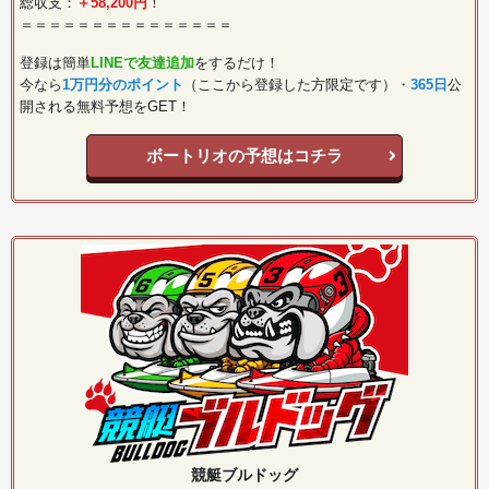
総収支：
＋58,200円
！
＝＝＝＝＝＝＝＝＝＝＝＝＝＝＝
登録は簡単
LINEで友達追加
をするだけ！
今なら
1万円分のポイント
（ここから登録した方限定です）・
365日
公
開される無料予想をGET！
ボートリオの予想はコチラ
競艇ブルドッグ