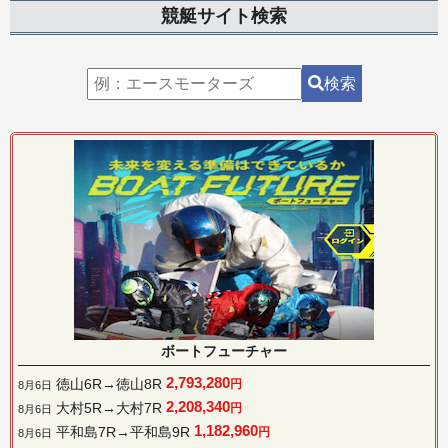
競艇サイト検索
検索
ボートフューチャー
2,793,280
徳山6R→徳山8R
円
8月6日
2,208,340
大村5R→大村7R
円
8月6日
1,182,960
平和島7R→平和島9R
円
8月6日