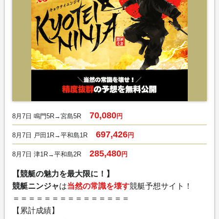
70,080
8月7日 鳴門5R→宮島5R
円
697,426
8月7日 戸田1R→平和島1R
円
285,480
8月7日 津1R→平和島2R
円
【競艇の魅力を最大限に！】
競艇ニンジャ
は
当然の常識を壊す
競艇予想サイト！
＝＝＝＝＝＝＝＝＝＝＝＝＝＝＝
【累計成績】