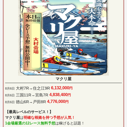
マクリ屋
6,132,000
大村7R→住之江9R
円
8月6日
4,838,400
三国11R→宮島7R
円
8月6日
4,776,000
徳山6R→戸田8R
円
8月6日
【最高レベルのサービス！】
マクリ屋
は
明確な根拠を持つ予想が人気！
1会場厳選の12レース無料予想
は稼げると話題！