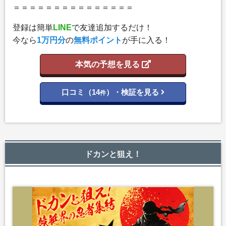
＝＝＝＝＝＝＝＝＝＝＝＝＝＝＝
登録は簡単
LINE
で友達追加するだけ！
今なら
1万円分
の
無料ポイント
が手に入る！
本気の予想を見る
口コミ（14
）・検証を見る
件
ドカンと狙え！