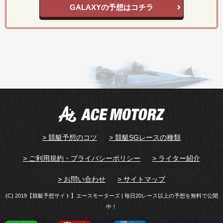
GALAXYの予想はコチラ
> 競艇予想のコツ
> 競艇SGレースの種類
> ご利用規約・プライバシーポリシー
> ライター紹介
> お問い合わせ
> サイトマップ
(C) 2019【競艇予想サイト】エースモーターズ | 毎日20レース以上の予想を無料で公開
中！