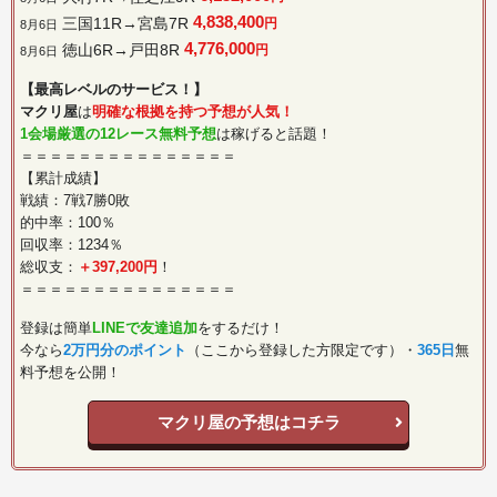
4,838,400
三国11R→宮島7R
円
8月6日
4,776,000
徳山6R→戸田8R
円
8月6日
【最高レベルのサービス！】
マクリ屋
は
明確な根拠を持つ予想が人気！
1会場厳選の12レース無料予想
は稼げると話題！
＝＝＝＝＝＝＝＝＝＝＝＝＝＝＝
【累計成績】
戦績：7戦7勝0敗
的中率：100％
回収率：1234％
総収支：
＋397,200円
！
＝＝＝＝＝＝＝＝＝＝＝＝＝＝＝
登録は簡単
LINEで友達追加
をするだけ！
今なら
2万円分のポイント
（ここから登録した方限定です）・
365日
無
料予想を公開！
マクリ屋の予想はコチラ