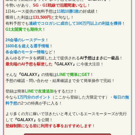
今勢いがあり、
SG・G1戦線で活躍間違いなし
！
1日4レース提供の無料予想は
11戦10勝1敗
の好成績！
獲得した利益は
131,500円
と文句なし！
有料予想でも
連続でコロガシに成功して100万円以上の利益を獲得
！
G1太閤賞でも期待大
！
24会場のレースデータ
！
1600名を超える選手情報
！
各会場のモーター情報
など！
あらゆるデータを網羅した上で提供される
AI予想はまさに一級品
！
最先端のAI予想を駆使した
『GALAXY』
に今後大注目！
そんな
『GALAXY』
の情報は
LINEで簡単にGET
！
予想の確認・問い合わせ・結果確認まで全て簡単操作で完結！
登録は簡単
LINEで友達追加
をするだけ！
今なら
1万円分のポイント
（ここから登録した方限定です）・
毎日の無
料予想
の2つの特典が手に入る！
より多くの方に稼いで頂きたいと考えているエースモーターズが先行
して
『GALAXY』
を公開！
登録制限になる前に利用する事をおすすめします
！