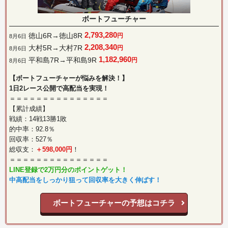
ボートフューチャー
2,793,280
徳山6R→徳山8R
円
8月6日
2,208,340
大村5R→大村7R
円
8月6日
1,182,960
平和島7R→平和島9R
円
8月6日
【ボートフューチャーが悩みを解決！】
1日2レース公開で高配当を実現！
＝＝＝＝＝＝＝＝＝＝＝＝＝＝＝
【累計成績】
戦績：14戦13勝1敗
的中率：92.8％
回収率：527％
総収支：
＋598,000円
！
＝＝＝＝＝＝＝＝＝＝＝＝＝＝＝
LINE登録で2万円分のポイントゲット！
中高配当をしっかり狙って回収率を大きく伸ばす！
ボートフューチャーの予想はコチラ