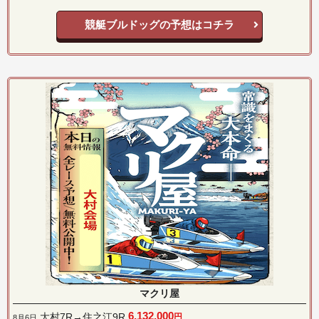
競艇ブルドッグの予想はコチラ
マクリ屋
6,132,000
大村7R→住之江9R
円
8月6日