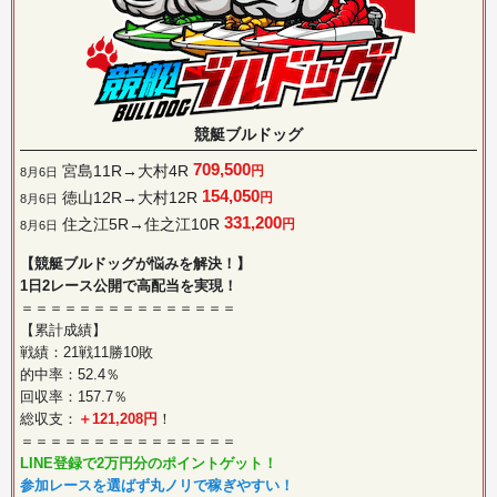
競艇ブルドッグ
709,500
宮島11R→大村4R
円
8月6日
154,050
徳山12R→大村12R
円
8月6日
331,200
住之江5R→住之江10R
円
8月6日
【競艇ブルドッグが悩みを解決！】
1日2レース公開で高配当を実現！
＝＝＝＝＝＝＝＝＝＝＝＝＝＝＝
【累計成績】
戦績：21戦11勝10敗
的中率：52.4％
回収率：157.7％
総収支：
＋121,208円
！
＝＝＝＝＝＝＝＝＝＝＝＝＝＝＝
LINE登録で2万円分のポイントゲット！
参加レースを選ばず丸ノリで稼ぎやすい！