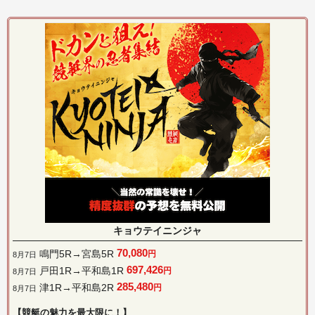
キョウテイニンジャ
70,080
鳴門5R→宮島5R
円
8月7日
697,426
戸田1R→平和島1R
円
8月7日
285,480
津1R→平和島2R
円
8月7日
【競艇の魅力を最大限に！】