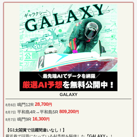
GALAXY
28,700
鳴門12R
円
8月6日
809,200
平和島4R→平和島5R
円
8月7日
16,300
鳴門9R
円
8月7日
【G1太閤賞で活躍間違いなし！】
最近巷で話題になっているAI予想を駆使した
『GALAXY』
！