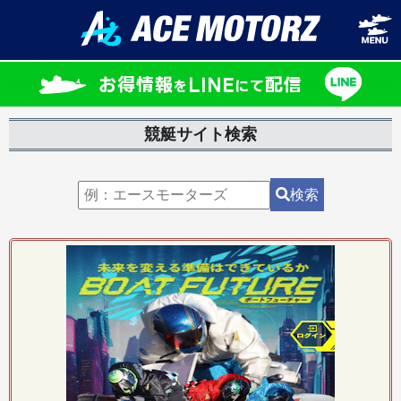
ホーム
回収率派
回収率派
競艇サイト検索
検索