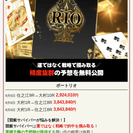
ボートリオ
2,924,010
住之江9R→大村10R
円
8月6日
3,843,840
大村1R→住之江8R
円
8月6日
3,843,840
大村1R→住之江8R
円
8月6日
【競艇サバイバーが悩みを解決！】
競艇サバイバー
は
運ではなく戦略で的中を掴み取る！
実績主義の予想師が提供する
買い目の精度は抜群！