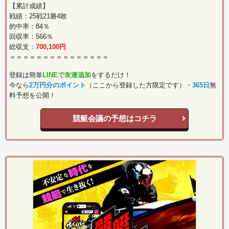
【累計成績】
戦績：25戦21勝4敗
的中率：84％
回収率：566％
総収支：
700,100円
＝＝＝＝＝＝＝＝＝＝＝＝＝＝＝
登録は簡単
LINEで友達追加
をするだけ！
今なら
2万円分のポイント
（ここから登録した方限定です）・
365日
無
料予想を公開！
競艇会議の予想はコチラ