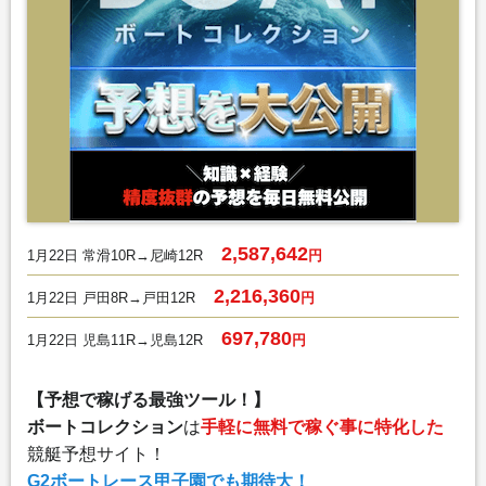
2,587,642
1月22日 常滑10R→尼崎12R
円
2,216,360
1月22日 戸田8R→戸田12R
円
697,780
1月22日 児島11R→児島12R
円
【予想で稼げる最強ツール！】
ボートコレクション
は
手軽に無料で稼ぐ事に特化した
競艇予想サイト！
G2ボートレース甲子園でも期待大！