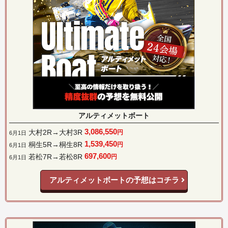
アルティメットボート
3,086,550
大村2R→大村3R
円
6月1日
1,539,450
桐生5R→桐生8R
円
6月1日
697,600
若松7R→若松8R
円
6月1日
アルティメットボートの予想はコチラ