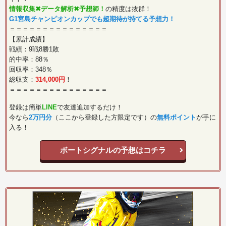
情報収集✖︎データ解析✖︎予想師！
の精度は抜群！
G1宮島チャンピオンカップでも超期待が持てる予想力！
＝＝＝＝＝＝＝＝＝＝＝＝＝＝＝
【累計成績】
戦績：9戦8勝1敗
的中率：88％
回収率：348％
総収支：
314,000円
！
＝＝＝＝＝＝＝＝＝＝＝＝＝＝＝
登録は簡単
LINE
で友達追加するだけ！
今なら
2万円分
（ここから登録した方限定です）の
無料ポイント
が手に
入る！
ボートシグナルの予想はコチラ