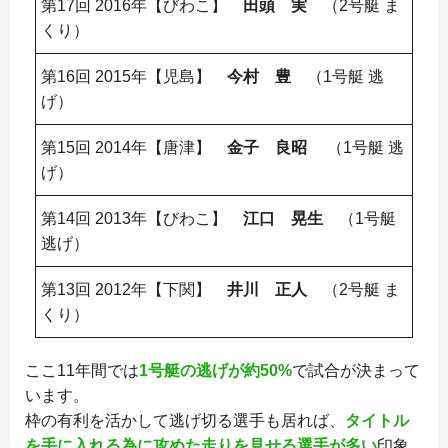
第17回 2016年【びわこ】
田頭 実
（2号艇 ま
くり）
第16回 2015年【児島】
今村 豊
（1号艇 逃
げ）
第15回 2014年【唐津】
金子 良昭
（1号艇 逃
げ）
第14回 2013年【びわこ】
江口 晃生
（1号艇
逃げ）
第13回 2012年【下関】
井川 正人
（2号艇 ま
くり）
ここ11年間では
1号艇の逃げが約50%
で試合が決まって
います。
枠の有利を活かして逃げ切る選手も居れば、
タイトル
を手に入れる為に攻めた走りを見せる選手が多い
印象