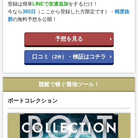
登録は簡単
LINEで友達追加
をするだけ！
今なら
365日
（ここから登録した方限定です）・
精度抜
群
の無料予想を公開！
予想を見る
口コミ（2
）・検証はコチラ
件
競艇で稼ぐ最強ツール！
ボートコレクション