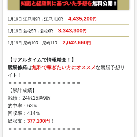
4,435,200
1月19日 江戸川9R→江戸川10R
円
3,343,300
1月19日 若松5R→若松6R
円
2,042,660
1月19日 尼崎10R→尼崎11R
円
【リアルタイムで情報精査！】
競艇修羅
は
無料で稼ぎたい方にオススメ
な競艇予想サ
イト！
＝＝＝＝＝＝＝＝＝＝＝＝＝＝＝
【累計成績】
戦績：24戦15勝9敗
的中率：63％
回収率：414％
総収支：
377,100円
！
＝＝＝＝＝＝＝＝＝＝＝＝＝＝＝