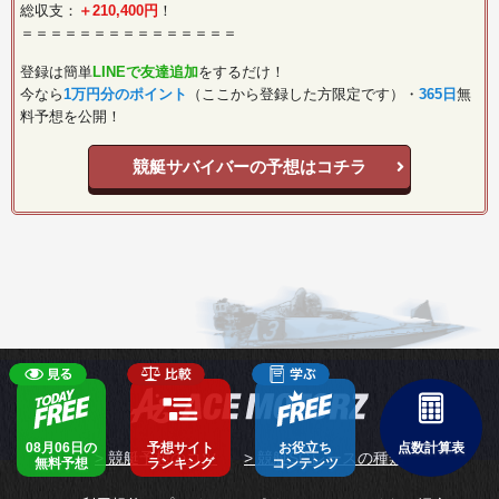
総収支：
＋210,400円
！
＝＝＝＝＝＝＝＝＝＝＝＝＝＝＝
登録は簡単
LINEで友達追加
をするだけ！
今なら
1万円分のポイント
（ここから登録した方限定です）・
365日
無
料予想を公開！
競艇サバイバーの予想はコチラ
08月06日の
予想サイト
お役立ち
点数計算表
> 競艇予想のコツ
> 競艇SGレースの種類
無料予想
ランキング
コンテンツ