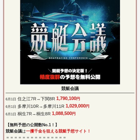
競艇会議
1,790,100
住之江7R→下関8R
円
6月1日
1,029,000
多摩川10R→多摩川11R
円
6月1日
1,088,500
桐生7R→桐生8R
円
6月1日
【無料予想の公開数No.1！】
競艇会議
は
一攫千金を狙える競艇予想サイト！
＝＝＝＝＝＝＝＝＝＝＝＝＝＝＝