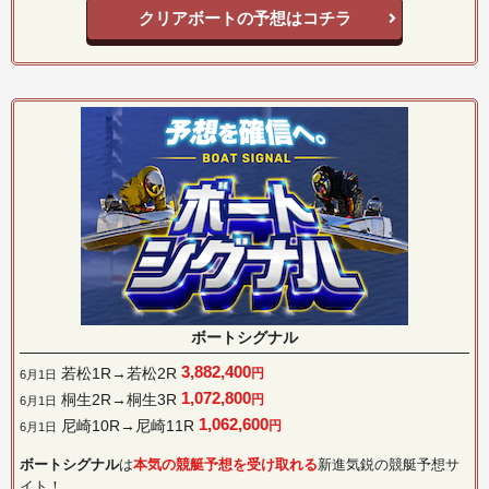
クリアボートの予想はコチラ
ボートシグナル
3,882,400
若松1R→若松2R
円
6月1日
1,072,800
桐生2R→桐生3R
円
6月1日
1,062,600
尼崎10R→尼崎11R
円
6月1日
ボートシグナル
は
本気の競艇予想を受け取れる
新進気鋭の競艇予想サ
イト！