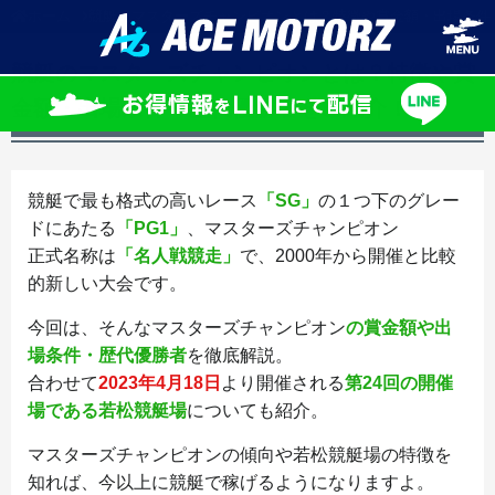
ホーム
競艇のマスターズチャンピオンとは？特徴や賞金額・出場条件
競艇のマスターズチャンピオンとは？特徴や賞
金額・出場条件・歴代優勝者をご紹介！
競艇で最も格式の高いレース
「SG」
の１つ下のグレー
ドにあたる
「PG1」
、マスターズチャンピオン
正式名称は
「名人戦競走」
で、2000年から開催と比較
的新しい大会です。
今回は、そんなマスターズチャンピオン
の賞金額や出
場条件・歴代優勝者
を徹底解説。
合わせて
2023年4月18日
より開催される
第24回の開催
場である若松競艇場
についても紹介。
マスターズチャンピオンの傾向や若松競艇場の特徴を
知れば、今以上に競艇で稼げるようになりますよ。