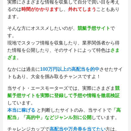
実際にさまざまな情報を収集して自分で買い目を考え
るのは
時間がかかります
し、
外れてしまう
こともあり
ます。
そんな方にオススメしたいのが、
競艇予想サイト
で
す。
現地でスタッフ情報を収集したり、業界関係者から得
た情報を公開したり、そのサイトによって特色は
さま
ざま
。
なかには過去に
100万円以上の高配当を的中
させたサイ
トもあり、大金を掴み取るチャンスですよ！
当サイト・エースモーターズでは、実際にさまざま
競
艇予想サイトを実際に登録して予想や情報を徹底検証
しています。
本当に稼げる
と判断したサイトのみ、当サイトで
「高
配当」「高的中」などジャンル別に公開
しています。
チャレンジカップで
高配当や万舟券を当てたい
方は、