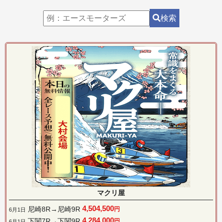
検索
マクリ屋
4,504,500
尼崎8R→尼崎9R
円
6月1日
4,284,000
下関7R→下関9R
円
6月1日