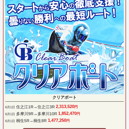
クリアボート
2,313,520
住之江1R→住之江3R
円
6月1日
1,852,470
多摩川9R→多摩川10R
円
6月1日
1,477,250
桐生5R→桐生8R
円
6月1日