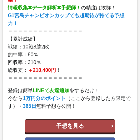
情報収集✖︎データ解析✖︎予想師！
の精度は抜群！
G1宮島チャンピオンカップでも超期待が持てる予想
力！
＝＝＝＝＝＝＝＝＝＝＝＝＝＝＝
【累計成績】
戦績：10戦8勝2敗
的中率：80％
回収率：310％
総収支：
＋210,400円
！
＝＝＝＝＝＝＝＝＝＝＝＝＝＝＝
登録は簡単
LINEで友達追加
をするだけ！
今なら
1万円分のポイント
（ここから登録した方限定で
す）・
365日
無料予想を公開！
予想を見る