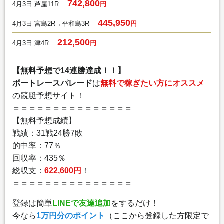
742,800
4月3日 芦屋11R
円
445,950
4月3日 宮島2R→平和島3R
円
212,500
4月3日 津4R
円
【無料予想で14連勝達成！！】
ボートレースパレード
は
無料で稼ぎたい方にオススメ
の競艇予想サイト！
＝＝＝＝＝＝＝＝＝＝＝＝＝＝＝
【無料予想成績】
戦績：31戦24勝7敗
的中率：77％
回収率：435％
総収支：
622,600円
！
＝＝＝＝＝＝＝＝＝＝＝＝＝＝＝
登録は簡単
LINEで友達追加
をするだけ！
今なら
1万円分のポイント
（ここから登録した方限定で