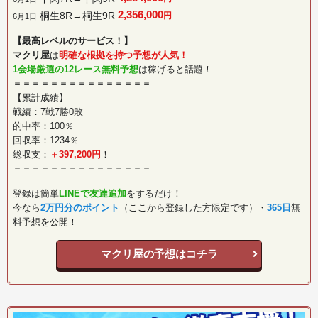
2,356,000
桐生8R→桐生9R
円
6月1日
【最高レベルのサービス！】
マクリ屋
は
明確な根拠を持つ予想が人気！
1会場厳選の12レース無料予想
は稼げると話題！
＝＝＝＝＝＝＝＝＝＝＝＝＝＝＝
【累計成績】
戦績：7戦7勝0敗
的中率：100％
回収率：1234％
総収支：
＋397,200円
！
＝＝＝＝＝＝＝＝＝＝＝＝＝＝＝
登録は簡単
LINEで友達追加
をするだけ！
今なら
2万円分のポイント
（ここから登録した方限定です）・
365日
無
料予想を公開！
マクリ屋の予想はコチラ