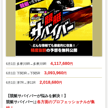
4,117,680
6月1日 多摩川8R→多摩川9R
円
3,093,960
6月1日 下関3R→下関5R
円
2,018,680
6月1日 津7R→津11R
円
【競艇サバイバーが悩みを解決！】
競艇サバイバー
は
各方面のプロフェッショナルが集
結！