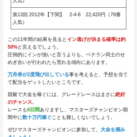
人気）
第13回 2012年【下関】 2-4-6 22,420円（78番
人気）
この11年間の結果を見ると
イン逃げが決まる確率は約
50%
と言えるでしょう。
圧倒的にインが強いと言うよりも、ベテラン同士のせ
めぎ合いが行われたら荒れる傾向にあります。
万舟券が2度飛び出している
事を考えると、予想を当て
て配当をゲットしたいところです。
競艇で大金を稼ぐには、グレードレースはまさに
絶好
のチャンス
。
レースも
6日間
ありますし、マスターズチャンピオン期
間中に
数十万円稼ぐ
ことも難しくないでしょう。
ぜひマスターズチャンピオンに参加して、
大金を掴み