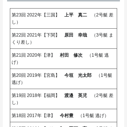
第23回 2022年【三国】
上平 真二
（2号艇 差
し）
第22回 2021年【下関】
原田 幸哉
（3号艇 ま
くり差し）
第21回 2020年【津】
村田 修次
（1号艇 逃
げ）
第20回 2019年【宮島】
今垣 光太郎
（1号艇
逃げ）
第19回 2018年【福岡】
渡邉 英児
（2号艇 差
し）
第18回 2017年【津】
今村豊
（1号艇 逃げ）