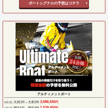
ボートシグナルの予想はコチラ
アルティメットボート
3,086,550
大村2R→大村3R
円
6月1日
1,539,450
桐生5R→桐生8R
円
6月1日