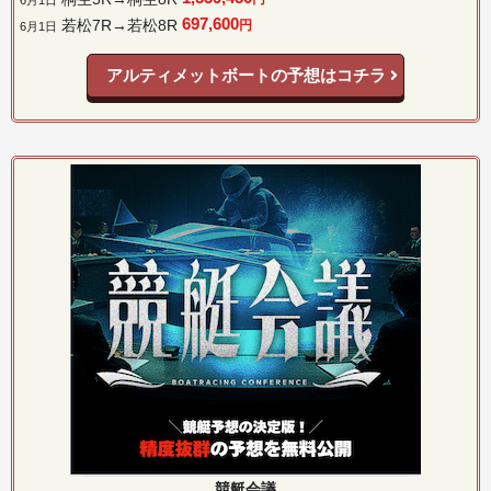
697,600
若松7R→若松8R
円
6月1日
アルティメットボートの予想はコチラ
競艇会議