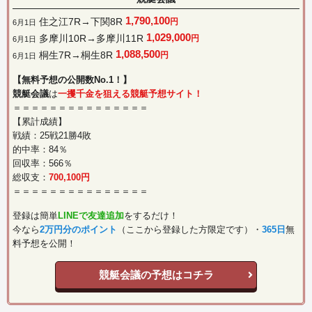
1,790,100
住之江7R→下関8R
円
6月1日
1,029,000
多摩川10R→多摩川11R
円
6月1日
1,088,500
桐生7R→桐生8R
円
6月1日
【無料予想の公開数No.1！】
競艇会議
は
一攫千金を狙える競艇予想サイト！
＝＝＝＝＝＝＝＝＝＝＝＝＝＝＝
【累計成績】
戦績：25戦21勝4敗
的中率：84％
回収率：566％
総収支：
700,100円
＝＝＝＝＝＝＝＝＝＝＝＝＝＝＝
登録は簡単
LINEで友達追加
をするだけ！
今なら
2万円分のポイント
（ここから登録した方限定です）・
365日
無
料予想を公開！
競艇会議の予想はコチラ