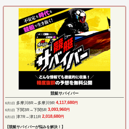
競艇サバイバー
4,117,680
多摩川8R→多摩川9R
円
6月1日
3,093,960
下関3R→下関5R
円
6月1日
2,018,680
津7R→津11R
円
6月1日
【競艇サバイバーが悩みを解決！】