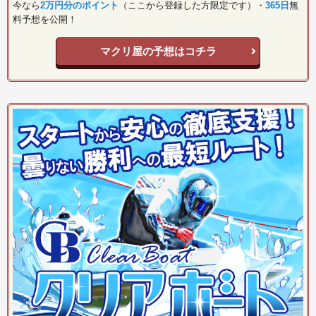
今なら
2万円分のポイント
（ここから登録した方限定です）・
365日
無
料予想を公開！
マクリ屋の予想はコチラ