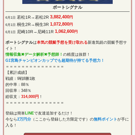
ボートシグナル
3,882,400
若松1R→若松2R
円
6月1日
1,072,800
桐生2R→桐生3R
円
6月1日
1,062,600
尼崎10R→尼崎11R
円
6月1日
ボートシグナル
は
本気の競艇予想を受け取れる
新進気鋭の競艇予想サ
イト！
情報収集✖︎データ解析✖︎予想師！
の精度は抜群！
G1宮島チャンピオンカップでも超期待が持てる予想力！
＝＝＝＝＝＝＝＝＝＝＝＝＝＝＝
【累計成績】
戦績：9戦8勝1敗
的中率：88％
回収率：348％
総収支：
314,000円
！
＝＝＝＝＝＝＝＝＝＝＝＝＝＝＝
登録は簡単
LINE
で友達追加するだけ！
今なら
2万円分
（ここから登録した方限定です）の
無料ポイント
が手に
入る！