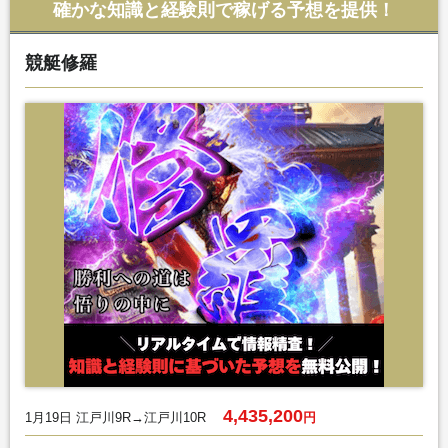
確かな知識と経験則で稼げる予想を提供！
競艇修羅
4,435,200
1月19日 江戸川9R→江戸川10R
円