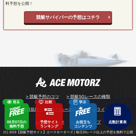
料予想を公開！
競艇サバイバーの予想はコチラ
> 競艇予想のコツ
> 競艇SGレースの種類
> ご利用規約・プライバシーポリシー
> ライター紹介
> お問い合わせ
> サイトマップ
08月07日の
予想サイト
お役立ち
点数計算表
無料予想
ランキング
コンテンツ
(C) 2019【競艇予想サイト】エースモーターズ | 毎日20レース以上の予想を無料で公開