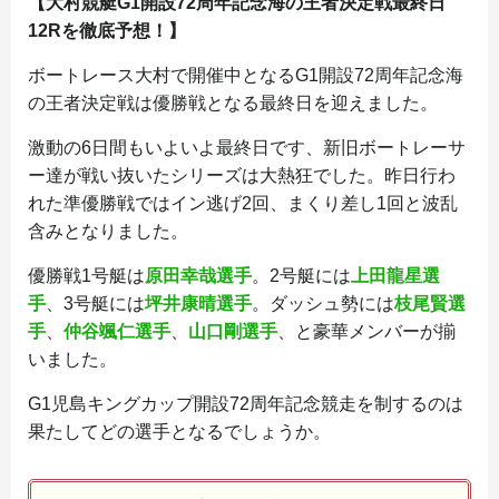
【大村競艇G1開設72周年記念海の王者決定戦最終日
12Rを徹底予想！】
ボートレース大村で開催中となるG1開設72周年記念海
の王者決定戦は優勝戦となる最終日を迎えました。
激動の6日間もいよいよ最終日です、新旧ボートレーサ
ー達が戦い抜いたシリーズは大熱狂でした。昨日行わ
れた準優勝戦ではイン逃げ2回、まくり差し1回と波乱
含みとなりました。
優勝戦1号艇は
原田幸哉選手
。2号艇には
上田龍星選
手
、3号艇には
坪井康晴選手
。ダッシュ勢には
枝尾賢選
手
、
仲谷颯仁選手
、
山口剛選手
、と豪華メンバーが揃
いました。
G1児島キングカップ開設72周年記念競走を制するのは
果たしてどの選手となるでしょうか。