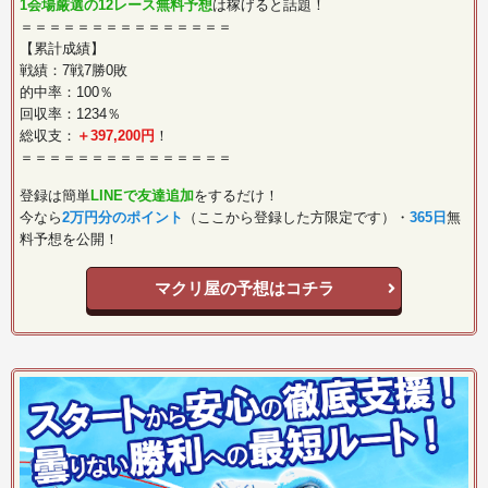
1会場厳選の12レース無料予想
は稼げると話題！
＝＝＝＝＝＝＝＝＝＝＝＝＝＝＝
【累計成績】
戦績：7戦7勝0敗
的中率：100％
回収率：1234％
総収支：
＋397,200円
！
＝＝＝＝＝＝＝＝＝＝＝＝＝＝＝
登録は簡単
LINEで友達追加
をするだけ！
今なら
2万円分のポイント
（ここから登録した方限定です）・
365日
無
料予想を公開！
マクリ屋の予想はコチラ