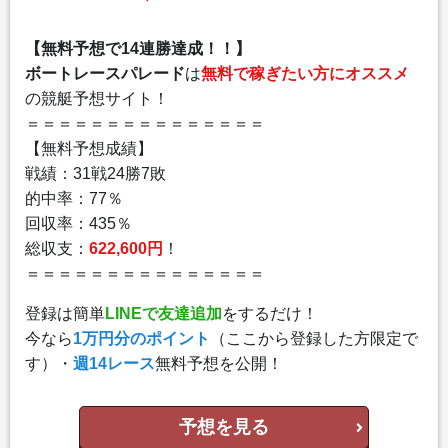
【無料予想で14連勝達成！！】
ボートレースパレード
は
無料で稼ぎたい方にオススメ
の競艇予想サイト！
＝＝＝＝＝＝＝＝＝＝＝＝＝＝＝
【無料予想成績】
戦績：31戦24勝7敗
的中率：77％
回収率：435％
総収支：
622,600円
！
＝＝＝＝＝＝＝＝＝＝＝＝＝＝＝
登録は簡単
LINEで友達追加
をするだけ！
今なら
1万円分のポイント
（ここから登録した方限定で
す）・
週14レース
無料予想を公開！
予想を見る