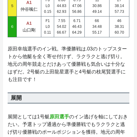
F0
6.66
6.73
11
27
A1
５
L0
44.83
47.06
30.86
38.14
仲谷颯仁
0.15
62.93
56.86
49.14
57.73
F1
7.55
6.71
66
46
A1
６
L0
54.02
46.43
34.48
38.31
山口剛
0.11
66.67
64.29
55.17
60.70
原田幸哉選手のイン戦。準優勝戦は.03のトップスター
トから他艇を全く寄せ付けず、ラクラクと逃げ切り。
地元の周年競走とだけあって優勝戦も気合いは十分な
はずだ。2号艇の上田龍星選手と4号艇の枝尾賢選手に
も注目です！
展開
展開としては1号艇
原田選手
のイン逃げを軸にしておき
たい。予選トップ通過から準優勝戦でもラクラクと逃
げ切り優勝戦のポールポジションを獲得。地元の周年