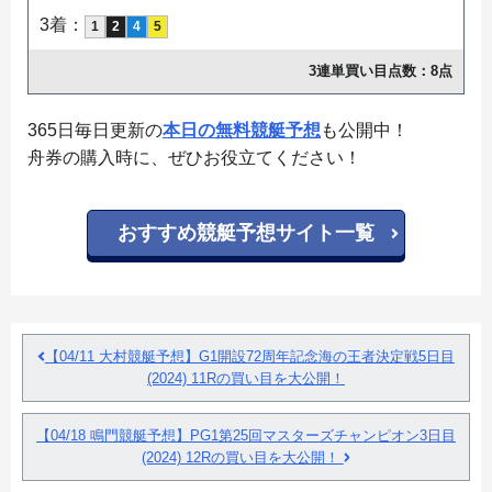
3着：
1
2
4
5
3連単買い目点数：8点
365日毎日更新の
本日の無料競艇予想
も公開中！
舟券の購入時に、ぜひお役立てください！
おすすめ競艇予想サイト一覧
【04/11 大村競艇予想】G1開設72周年記念海の王者決定戦5日目
(2024) 11Rの買い目を大公開！
【04/18 鳴門競艇予想】PG1第25回マスターズチャンピオン3日目
(2024) 12Rの買い目を大公開！