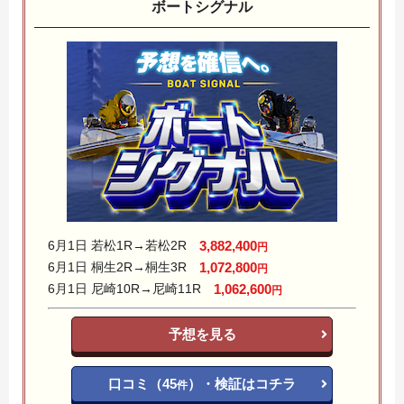
ボートシグナル
6月1日 若松1R→若松2R
3,882,400
円
6月1日 桐生2R→桐生3R
1,072,800
円
6月1日 尼崎10R→尼崎11R
1,062,600
円
予想を見る
口コミ（45
）・検証はコチラ
件