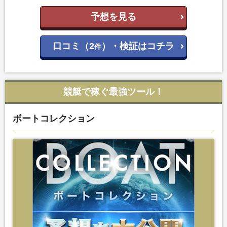
予想を見る
口コミ（2
）・検証はコチラ
件
競艇で稼ぐ最強ツール！
ボートコレクション