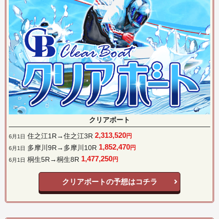
クリアボート
2,313,520
住之江1R→住之江3R
円
6月1日
1,852,470
多摩川9R→多摩川10R
円
6月1日
1,477,250
桐生5R→桐生8R
円
6月1日
クリアボートの予想はコチラ