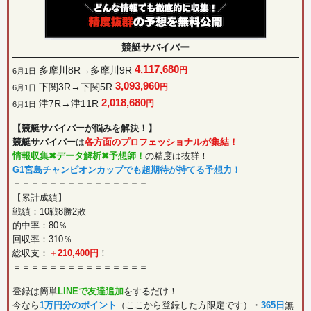
競艇サバイバー
4,117,680
多摩川8R→多摩川9R
円
6月1日
3,093,960
下関3R→下関5R
円
6月1日
2,018,680
津7R→津11R
円
6月1日
【競艇サバイバーが悩みを解決！】
競艇サバイバー
は
各方面のプロフェッショナルが集結！
情報収集✖︎データ解析✖︎予想師！
の精度は抜群！
G1宮島チャンピオンカップでも超期待が持てる予想力！
＝＝＝＝＝＝＝＝＝＝＝＝＝＝＝
【累計成績】
戦績：10戦8勝2敗
的中率：80％
回収率：310％
総収支：
＋210,400円
！
＝＝＝＝＝＝＝＝＝＝＝＝＝＝＝
登録は簡単
LINEで友達追加
をするだけ！
今なら
1万円分のポイント
（ここから登録した方限定です）・
365日
無