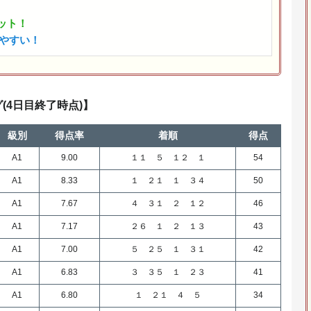
ット！
やすい！
(4日目終了時点)】
級別
得点率
着順
得点
A1
9.00
１１ ５ １２ １
54
A1
8.33
１ ２１ １ ３４
50
A1
7.67
４ ３１ ２ １２
46
A1
7.17
２６ １ ２ １３
43
A1
7.00
５ ２５ １ ３１
42
A1
6.83
３ ３５ １ ２３
41
A1
6.80
１ ２１ ４ ５
34