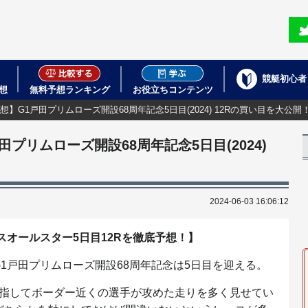
競艇初心者
想
無料予想ランキング
お役立ちコンテンツ
艇予想】G1戸田プリムローズ開設68周年記念5日目(2024) 12Rの買い目を大公開
戸田プリムローズ開設68周年記念5日目(2024)
2024-06-03 16:06:12
スオールスター5日目12Rを徹底予想！】
1戸田プリムローズ開設68周年記念は5日目を迎える。
目指してボーダー近くの選手が攻めた走りを多く見せてい