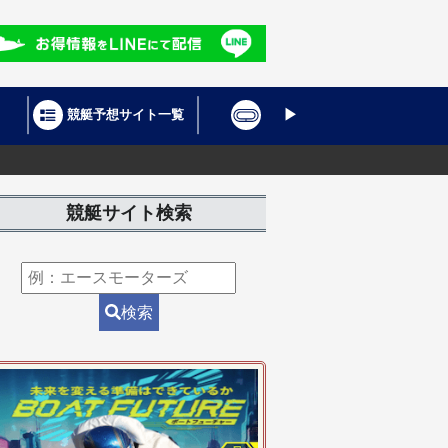
競艇予想サイト一覧
競艇場
SG情
！
競艇サイト検索
検索