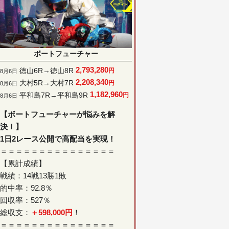
ボートフューチャー
2,793,280
徳山6R→徳山8R
円
8月6日
2,208,340
大村5R→大村7R
円
8月6日
1,182,960
平和島7R→平和島9R
円
8月6日
【ボートフューチャーが悩みを解
決！】
1日2レース公開で高配当を実現！
＝＝＝＝＝＝＝＝＝＝＝＝＝＝＝
【累計成績】
戦績：14戦13勝1敗
的中率：92.8％
回収率：527％
総収支：
＋598,000円
！
＝＝＝＝＝＝＝＝＝＝＝＝＝＝＝