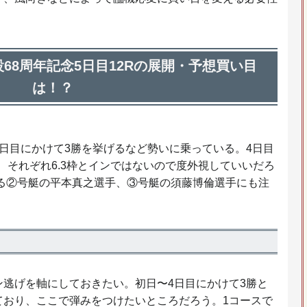
68周年記念5日目12Rの展開・予想買い目
は！？
日目にかけて3勝を挙げるなど勢いに乗っている。4日目
の、それぞれ6.3枠とインではないので度外視していいだろ
せる②号艇の平本真之選手、③号艇の須藤博倫選手にも注
ン逃げを軸にしておきたい。初日〜4日目にかけて3勝と
ており、ここで弾みをつけたいところだろう。1コースで