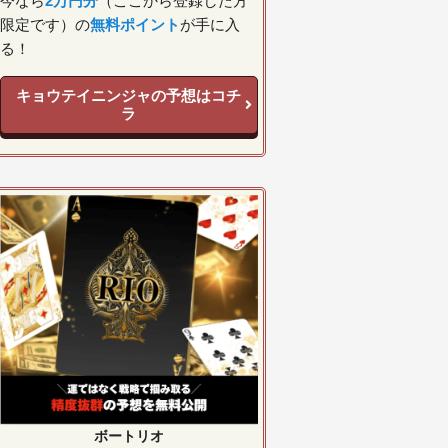
今なら
2万円分
（ここから登録した方
限定です）の
無料ポイント
が手に入
る！
キョウテイニンジャの予想はコチ
ラ
ボートリオ