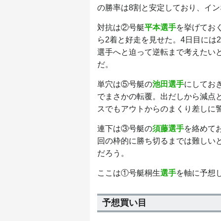
の勝率は8割と安定しており、イ
対抗は②号艇
平本選手
を挙げておく
ら2着と好走を見せた。4日目には
選手へと迫って逆転まで考えたい
だ。
単穴は⑤号艇の
池田選手
にしてお
でまさかの転覆。出だしから減点
スでもアウトからのまくり差しに
連下は③号艇の
須藤選手
を絡めて
回の枠的に勝ち切るまでは難しい
だろう。
ここは①号艇桐生
選手
を軸に予想
予想買い目