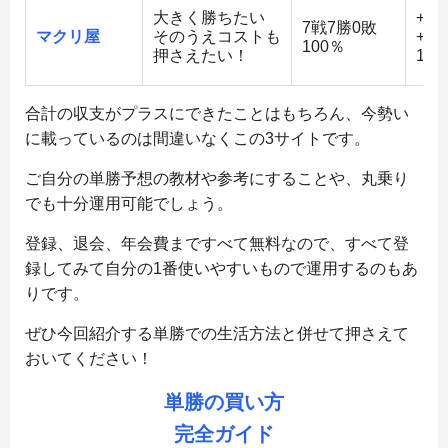
大きく勝ちたい
+39
7戦7勝0敗
マクリ屋
そのうえコストも
+61
100％
押さえたい！
123
合計の収支がプラスにできたことはもちろん、今勢い
に載っているのは間違いなくこの3サイトです。
ご自分の単勝予想の教材や参考にすることや、丸乗り
でも十分運用可能でしょう。
登録、退会、年会費まですべて無料なので、すべて登
録してみて自分の1番使いやすいもので運用するのもあ
りです。
ぜひ今回紹介する単勝での生活方法と併せて押さえて
おいてください！
単勝の買い方
完全ガイド