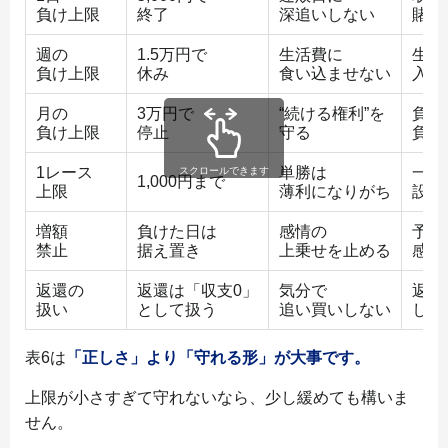
負け上限
終了
深追いしない
賭け
週の
1.5万円で
生活費に
生活
負け上限
休み
食い込ませない
入口
月の
3万円で
“続ける権利”を
負け
負け上限
停止
守る
負け
1レース
単勝は
一撃
1,000円まで
上限
薄利になりがち
設計
増額
負けた日は
感情の
予想
禁止
据え置き
上乗せを止める
感情
返還の
返還は「収支0」
気分で
返還
扱い
として扱う
追い買いしない
して
表6は
「正しさ」より「守れる形」が大事です。
上限が小さすぎて守れないなら、少し緩めても構いま
せん。