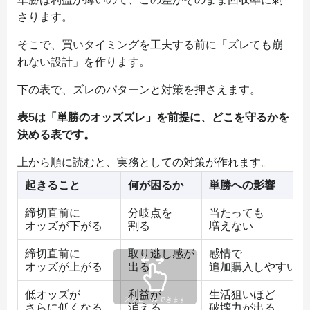
さります。
そこで、買いタイミングを工夫する前に「ズレても崩
れない設計」を作ります。
下の表で、ズレのパターンと対策を押さえます。
表5は「単勝のオッズズレ」を前提に、どこを守るかを
決める表です。
上から順に読むと、実務としての対策が作れます。
起きること
何が困るか
単勝への影響
締切直前に
分岐点を
当たっても
オッズが下がる
割る
増えない
締切直前に
取り逃し感が
感情で
オッズが上がる
出る
追加購入しやすい
低オッズが
利益が
生活狙いほど
さらに低くなる
消える
破壊力が出る