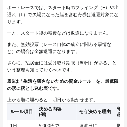
ボートレースでは、スタート時のフライング（F）や出
遅れ（L）で欠場になった艇を含む舟券は返還対象にな
ります。
一方、スタート後の転覆などは返還になりません。
また、無効投票（レース自体の成立に関わる事情な
ど）の場合は全額返還になります。
さらに、払戻金には受け取り期限（60日）がある、と
いう整理も知っておくべきです。
表6は「生活を壊さないための資金ルール」を、最低限
の形に落とし込む表です。
上から順に埋めると、明日から動かせます。
決める内容
守れ
ルール項目
そう決める理由
(例)
起き
1日
5,000円で
連敗日に
取り