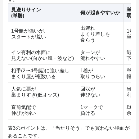
見送りサイン
単勝
何が起きやすいか
(単勝)
弱く
出遅れ
1号艇が強いが、
1着
まくり差しを
スタートが荒い
単勝
食らう
イン有利の水面に
ターンが
逃げ
見えない(向かい風・波など)
流れやすい
下が
相手(2〜4号艇)に強い差し
1着が
単勝
まくり屋が複数いる
取りづらい
幅に
人気に票が
回収が
当た
集まりすぎ(低オッズ)
伸びない
利益
直前気配で
1マークで
単勝
伸びが弱い
負ける
余地
表3のポイントは、「当たりそう」でも買わない場面が
あることです。