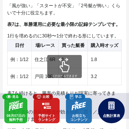
「風が強い」「スタートが不安」「2号艇が怖い」くら
いで十分に役立ちます。
表7は、単勝運用に必要な最小限の記録テンプレです。
1行を埋めるのに30秒〜1分で終わる形にしています。
日付
場/レース
買った艇番
購入時オッズ
投
例：1/12
住之江 6R
1
1.8
1,
例：1/12
戸田 10R
4
3.2
5
表7を続けると、勝率の見積もりが現実に寄ってきま
す。
すると表4の損益分岐点が効き始め、買う／見送るがブ
08月07日の
予想サイト
お役立ち
点数計算表
レなくなります。
無料予想
ランキング
コンテンツ