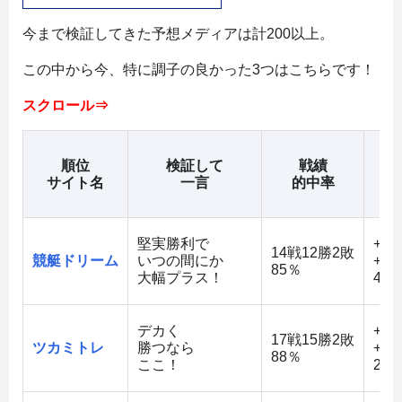
今まで検証してきた予想メディアは計200以上。
この中から今、特に調子の良かった3つはこちらです！
スクロール⇒
順位
検証して
戦績
平
サイト名
一言
的中率
堅実勝利で
+53
14戦12勝2敗
競艇ドリーム
いつの間にか
+56
85％
大幅プラス！
48
デカく
+60
17戦15勝2敗
ツカミトレ
勝つなら
+74
88％
ここ！
21