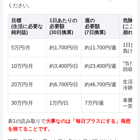
ください。
目標
1日あたりの
週の
危険サ
(生活に必要な
必要額
必要額
(ここ
純利益)
(30日換算)
(7日換算)
崩れや
1日負
5万円/月
約1,700円/日
約11,700円/週
負けが
“当た
10万円/月
約3,400円/日
約23,400円/週
回収不
生活費
20万円/月
約6,700円/日
約46,700円/週
冷静な
単勝だ
30万円/月
1万円/日
7万円/週
一気に
表1の読み取りで
大事なのは「毎日プラスにする」発想
を捨てることです。