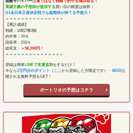
競艇サバイバー
は
運ではなく戦略で的中を掴み取る！
実績主義の予想師が提供する
買い目の精度は抜群！
G1全日本王座決定戦でも超期待が持てる予想力！
＝＝＝＝＝＝＝＝＝＝＝＝＝＝＝
【累計成績】
戦績：10戦7勝3敗
的中率：70％
回収率：216％
総収支：
＋58,200円
！
＝＝＝＝＝＝＝＝＝＝＝＝＝＝＝
登録は簡単
LINEで友達追加
をするだけ！
今なら
1万円分のポイント
（ここから登録した方限定です）・
365日
公
開される無料予想をGET！
ボートリオの予想はコチラ