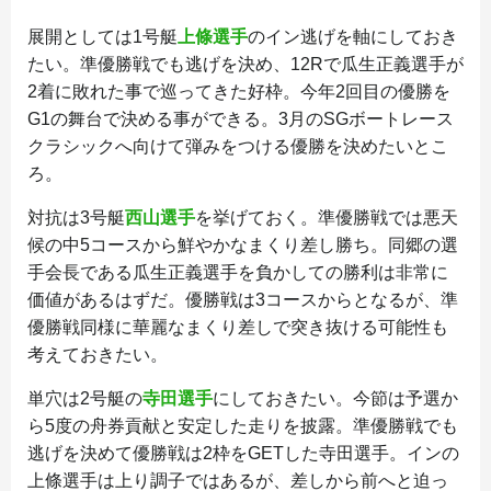
展開としては1号艇
上條選手
のイン逃げを軸にしておき
たい。準優勝戦でも逃げを決め、12Rで瓜生正義選手が
2着に敗れた事で巡ってきた好枠。今年2回目の優勝を
G1の舞台で決める事ができる。3月のSGボートレース
クラシックへ向けて弾みをつける優勝を決めたいとこ
ろ。
対抗は3号艇
西山選手
を挙げておく。準優勝戦では悪天
候の中5コースから鮮やかなまくり差し勝ち。同郷の選
手会長である瓜生正義選手を負かしての勝利は非常に
価値があるはずだ。優勝戦は3コースからとなるが、準
優勝戦同様に華麗なまくり差しで突き抜ける可能性も
考えておきたい。
単穴は2号艇の
寺田選手
にしておきたい。今節は予選か
ら5度の舟券貢献と安定した走りを披露。準優勝戦でも
逃げを決めて優勝戦は2枠をGETした寺田選手。インの
上條選手は上り調子ではあるが、差しから前へと迫っ