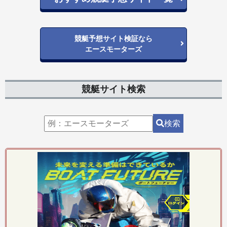
競艇予想サイト検証なら
エースモーターズ
競艇サイト検索
検索