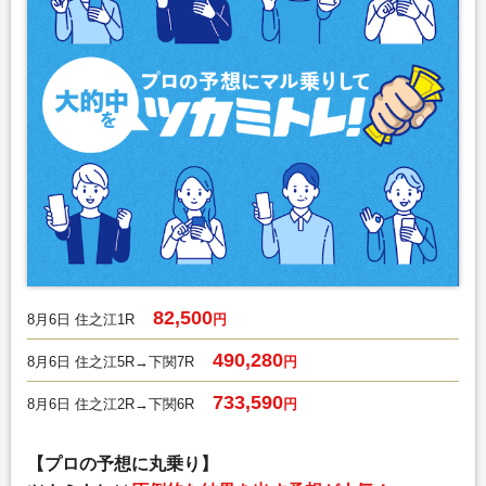
82,500
8月6日 住之江1R
円
490,280
8月6日 住之江5R→下関7R
円
733,590
8月6日 住之江2R→下関6R
円
【プロの予想に丸乗り】