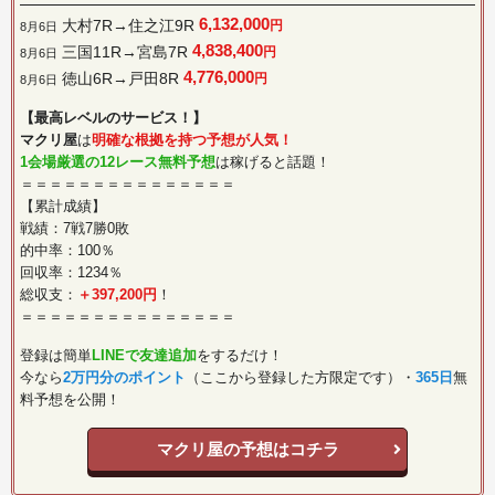
6,132,000
大村7R→住之江9R
円
8月6日
4,838,400
三国11R→宮島7R
円
8月6日
4,776,000
徳山6R→戸田8R
円
8月6日
【最高レベルのサービス！】
マクリ屋
は
明確な根拠を持つ予想が人気！
1会場厳選の12レース無料予想
は稼げると話題！
＝＝＝＝＝＝＝＝＝＝＝＝＝＝＝
【累計成績】
戦績：7戦7勝0敗
的中率：100％
回収率：1234％
総収支：
＋397,200円
！
＝＝＝＝＝＝＝＝＝＝＝＝＝＝＝
登録は簡単
LINEで友達追加
をするだけ！
今なら
2万円分のポイント
（ここから登録した方限定です）・
365日
無
料予想を公開！
マクリ屋の予想はコチラ