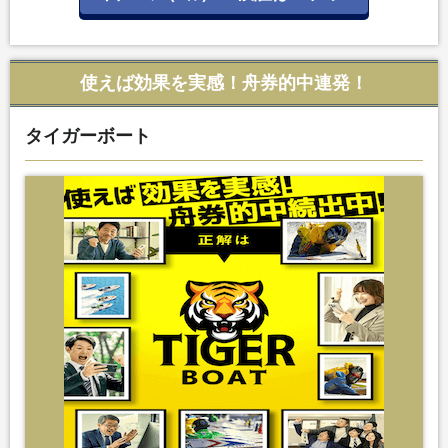
使えば効果を実感！舟券的中連発！
タイガーボート