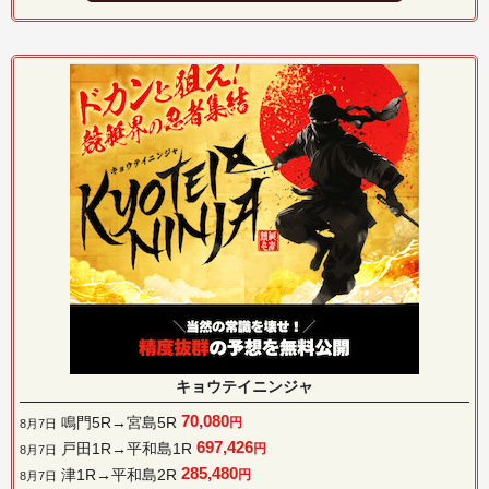
キョウテイニンジャ
70,080
鳴門5R→宮島5R
円
8月7日
697,426
戸田1R→平和島1R
円
8月7日
285,480
津1R→平和島2R
円
8月7日