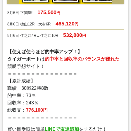
175,500
8月6日 下関6R
円
465,120
8月6日 徳山12R→大村6R
円
532,800
8月6日 住之江4R→住之江10R
円
【使えば使うほど的中率アップ！】
タイガーボート
は
的中率と回収率のバランスが優れた
競艇予想サイト！
＝＝＝＝＝＝＝＝＝＝＝＝＝＝＝
【累計成績】
戦績：30戦22勝8敗
的中率：73％
回収率：243％
総収支：
776,100円
＝＝＝＝＝＝＝＝＝＝＝＝＝＝＝
買い目受取は簡単
LINEで友達追加
をするだけ！