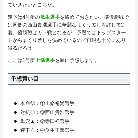
ていきたいところだ。
連下は4号艇の
瓜生選手
を絡めておきたい。準優勝戦で
は同郷の西山貴浩選手に華麗なまくり差しを許して2
着。優勝戦はカド戦となるが、予選ではトップスター
トからまくり差しを決めているので再現も十分にあり
得るだろう。
ここは1号艇
上條選手
を軸に予想します。
予想買い目
本命◎：①上條暢嵩選手
対抗〇：③西山貴浩選手
単穴▲：②寺田祥選手
連下△：④瓜生正義選手