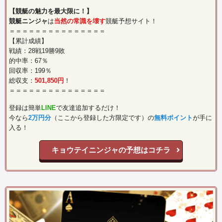
【競艇の魅力を最大限に！】
競艇ニンジャ
は
当然の常識を壊す
競艇予想サイト！
＝＝＝＝＝＝＝＝＝＝＝＝＝＝＝
【累計成績】
戦績：28戦19勝9敗
的中率：67％
回収率：199％
総収支：
501,850円
！
＝＝＝＝＝＝＝＝＝＝＝＝＝＝＝
登録は簡単
LINE
で友達追加するだけ！
今なら
2万円分
（ここから登録した方限定です）の
無料ポイント
が手に
入る！
キョウテイニンジャの予想はコチラ