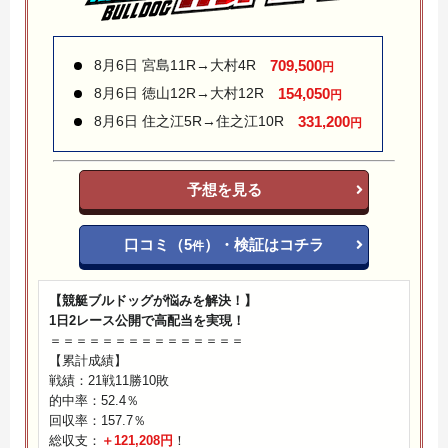
8月6日 宮島11R→大村4R
709,500
円
8月6日 徳山12R→大村12R
154,050
円
8月6日 住之江5R→住之江10R
331,200
円
予想を見る
口コミ（5
）・検証はコチラ
件
【競艇ブルドッグが悩みを解決！】
1日2レース公開で高配当を実現！
＝＝＝＝＝＝＝＝＝＝＝＝＝＝＝
【累計成績】
戦績：21戦11勝10敗
的中率：52.4％
回収率：157.7％
総収支：
＋121,208円
！