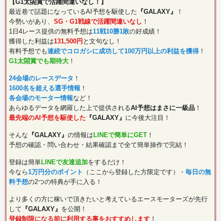
【G1太閤賞で活躍間違いなし！】
最近巷で話題になっているAI予想を駆使した
『GALAXY』
！
今勢いがあり、
SG・G1戦線で活躍間違いなし
！
1日4レース提供の無料予想は
11戦10勝1敗
の好成績！
獲得した利益は
131,500円
と文句なし！
有料予想でも
連続でコロガシに成功して100万円以上の利益を獲得
！
G1太閤賞でも期待大
！
24会場のレースデータ
！
1600名を超える選手情報
！
各会場のモーター情報
など！
あらゆるデータを網羅した上で提供される
AI予想はまさに一級品
！
最先端のAI予想を駆使した
『GALAXY』
に今後大注目！
そんな
『GALAXY』
の情報は
LINEで簡単にGET
！
予想の確認・問い合わせ・結果確認まで全て簡単操作で完結！
登録は簡単
LINEで友達追加
をするだけ！
今なら
1万円分のポイント
（ここから登録した方限定です）・
毎日の無
料予想
の2つの特典が手に入る！
より多くの方に稼いで頂きたいと考えているエースモーターズが先行
して
『GALAXY』
を公開！
登録制限になる前に利用する事をおすすめします
！