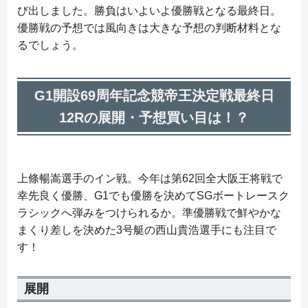
び出しました。勝負はいよいよ優勝戦となる最終日。
優勝戦の予想では風向きは大きな予想の判断材料とな
るでしょう。
G1開設69周年記念競帝王決定戦最終日
12Rの展開・予想買い目は！？
上條暢嵩選手のイン戦。今年は第62回全大阪王将戦で
幸先良く優勝、G1でも優勝を決めてSGボートレースク
ラシックへ弾みをつけられるか。準優勝戦で鮮やかな
まくり差しを決めた3号艇の西山貴浩選手にも注目で
す！
展開