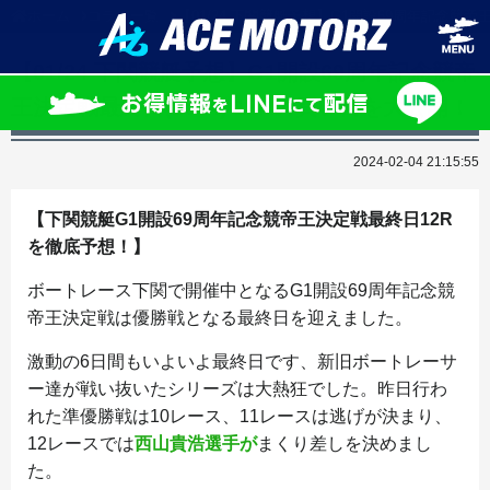
ホーム
コラム一覧
【01/24 下関競艇予想】G1開設69周年記念競帝王
【01/24 下関競艇予想】G1開設69周年記念競帝
王決定戦最終日(2024) 12Rの買い目を大公開！
2024-02-04 21:15:55
【下関競艇G1開設69周年記念競帝王決定戦最終日12R
を徹底予想！】
ボートレース下関で開催中となるG1開設69周年記念競
帝王決定戦は優勝戦となる最終日を迎えました。
激動の6日間もいよいよ最終日です、新旧ボートレーサ
ー達が戦い抜いたシリーズは大熱狂でした。昨日行わ
れた準優勝戦は10レース、11レースは逃げが決まり、
12レースでは
西山貴浩選手が
まくり差しを決めまし
た。